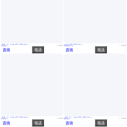
真实性已核验
品牌核验
102643 3.7v 1000mah锂合物电池 空气净化器聚合物锂离子电池
48V50AH100AH200ah牵引车电池 锂电池工厂定制储能电池
广东深圳
广东深圳
￥
6
.50
/个
￥
40
.00
/千克
咨询
电话
咨询
电话
真实性已核验
真实性已核验
钴酸锂 404060 3.7V 1200mah聚合物锂电池 GPS追踪器
583555 3.7V 1100mah 1000mah钴酸锂聚合物电池 用于补水仪 灭蚊灯
广东深圳
广东深圳
￥
9
.95
/个
￥
8
.00
/个
咨询
电话
咨询
电话