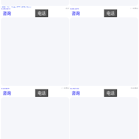
真实性已核验
APC 12V7AH内置蓄电池12伏17安5A9A电池包RBC148/110原装UPS
[盒装/480节/1440节]高性价比 碱绿7号电池 安全不漏液耐用大容量
北京
广东佛山
￥
240
.00
/只
￥
190
.10
/件
咨询
电话
咨询
电话
大容量5号干电池-续航提升40% 放电超130分钟 长效稳定
10KWh锂电池51.2V250AH磷酸铁锂 电池机架式电池48v电 池批发
广东佛山
河北保定
￥
19
.90
/件
￥
1
.45
万
/套
咨询
电话
咨询
电话