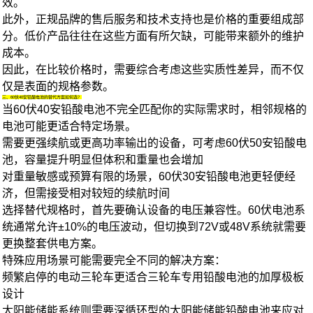
效。
此外，正规品牌的售后服务和技术支持也是价格的重要组成部
分。低价产品往往在这些方面有所欠缺，可能带来额外的维护
成本。
因此，在比较价格时，需要综合考虑这些实质性差异，而不仅
仅是表面的规格参数。
三、60伏40安铅酸电池的替代方案如何选？
当60伏40安铅酸电池不完全匹配你的实际需求时，相邻规格的
电池可能更适合特定场景。
需要更强续航或更高功率输出的设备，可考虑60伏
50安铅酸电
池
，容量提升明显但体积和重量也会增加
对重量敏感或预算有限的场景，60伏
30安铅酸电池
更轻便经
济，但需接受相对较短的续航时间
选择替代规格时，首先要确认设备的电压兼容性。60伏电池系
统通常允许±10%的电压波动，但切换到72V或48V系统就需要
更换整套供电方案。
特殊应用场景可能需要完全不同的解决方案：
频繁启停的电动三轮车更适合三轮车专用铅酸电池的加厚极板
设计
太阳能储能系统则需要深循环型的
太阳能储能铅酸电池
来应对