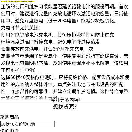
五、延长60伏40安铅酸电池寿命的实用技巧
正确的使用和维护习惯能显著延长铅酸电池的服役周期。首次
使用时，建议进行完整的充放电循环以激活电池容量。日常使
用中，避免深度放电（低于20%电量）能减少极板硫化。
充电环节尤其关键：
使用智能铅酸电池充电机，其恒压恒流特性可防止过充
环境温度过高时暂停充电，避免电解液过度蒸发
长期存放前充满电，并每3个月补充充电一次
定期检查电池端子是否氧化，使用专用润滑脂可延缓腐蚀。若
发现电池容量明显下降，及时使用蒸馏水补充电解液（仅适用
于可维护型电池）。
选择60伏40安铅酸电池时，应将初始价格、配套设备成本和使
用维护成本纳入整体评估。重点关注电池与充电设备的匹配
性、连接部件的可靠性，并建立定期维护习惯。这种综合考量
才能实现长期稳定的电力供应。

展开更多内容
想找货源？
采购商品
您的电话