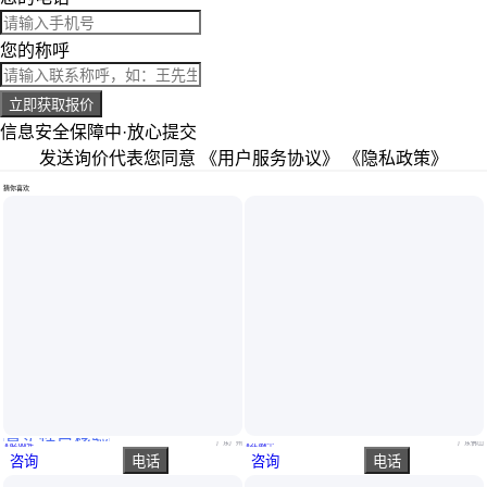
您的称呼
立即获取报价
信息安全保障中·放心提交
发送询价代表您同意
《用户服务协议》
《隐私政策》
猜你喜欢
真实性已核验
菲勒科技1.5V大容量5号7号镍氢充电电池8节套装 替代KTV话筒干电池
[白盒/40节/800节]碱绿R6 5号电池超长续航大容量耐用放电提升40%
广东广州
广东佛山
￥
82
.00
/件
￥
21
.89
/个
咨询
电话
咨询
电话