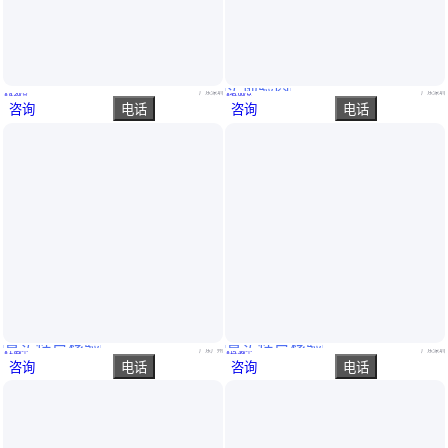
实地验商
804050锂电池1800mAh 3.7V 空气过滤器LED照明灯充电电池厂家
多层氧化石墨烯粉末 Graphene-510 冷冻干燥 高校科研实验专用
广东深圳
广东深圳
￥
8
.20
/只
￥
45
.00
/克
咨询
电话
咨询
电话
真实性已核验
真实性已核验
颢明501030钴酸锂聚合物电池3.7V120mAh无线鼠标电动牙刷充电电池
2000mah纯钴酸锂聚合物电池LP103952 3.7v 7.4wh 智能机器人 美容仪
广东广州
广东深圳
￥
1
.85
/个
￥
15
.36
/个
咨询
电话
咨询
电话