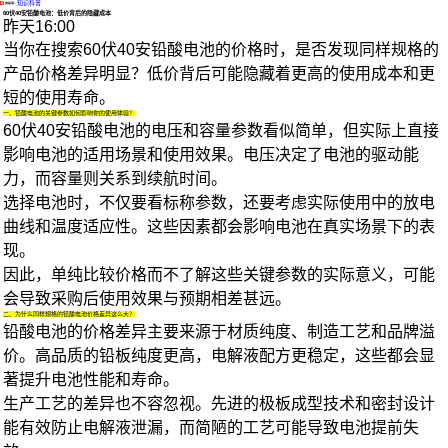
·
知识科普
60伏40安铅酸电池：低价背后的隐藏成本
昨天16:00
当你在搜索60伏40安铅酸电池的价格时，是否发现同样规格的
产品价格差异明显？低价背后可能隐藏着更高的使用成本和更
短的使用寿命。
一、铅酸电池的关键参数如何影响你的使用体验？
60伏40安铅酸电池的电压和容量参数看似简单，但实际上直接
影响电池的适用场景和使用效果。电压决定了电池的驱动能
力，而容量则关系到续航时间。
选择电池时，不仅要看标称参数，还要考虑实际使用中的放电
曲线和温度适应性。这些因素都会影响电池在真实场景下的表
现。
因此，单纯比较价格而不了解这些关键参数的实际意义，可能
会导致采购后使用效果与预期相差甚远。
二、为什么同样规格的铅酸电池价格差异这么大？
铅酸电池的价格差异主要来源于材质纯度、制造工艺和品牌溢
价。高品质的铅板纯度更高，电解液配方更稳定，这些都会显
著提升电池性能和寿命。
生产工艺的差异也不容忽视。先进的极板成型技术和密封设计
能有效防止电解液泄漏，而简陋的工艺可能导致电池提前失