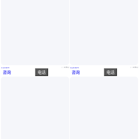
[卡装/20节/320节/960节]碱绿EXTRA超高性价比7号电池-低价大容量
[卡装/20节/240节/720节]碱绿EXTRA超高性价比5号电池-低价大容量
广东佛山
广东佛山
￥
19
.90
/件
￥
129
.60
/件
咨询
电话
咨询
电话