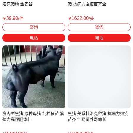
洛克猪精 金农谷
猪 抗病力强疫苗齐全
39
.90
1622
.00
￥
/件
￥
/头
湖北孝感
江苏宿迁
咨询
咨询
电话
电话
瘦肉型黑猪 原种母猪 纯种猪苗 繁
黑猪 美系杜洛克种猪 抗病力强疫
殖力高膘肥体壮
苗齐全 易饲养寿命长