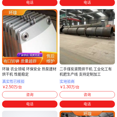
电话
电话
环瑔 农业领域 环保安全 热泵建材
二手煤炭滚筒烘干机 工业化工有
烘干机 性能稳定
机肥生产线 支持定制加工
真实性已核验
实地验商
2
.50
1
.30
￥
万
/台
￥
万
/台
江苏南通
山东济宁
咨询
咨询
电话
电话