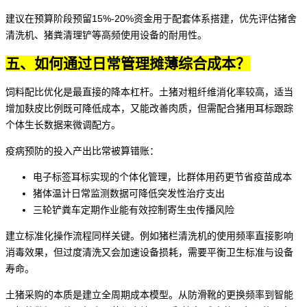
建议在预算阶段预留15%-20%资金用于配套体系搭建，优先评估猪舍
清洗机、
猪粪清理铲
等高频使用设备的耐用性。
五、如何通过日常管理摊薄综合成本？
饲料配比优化是最直接的降本杠杆。土猪对粗纤维消化率较高，适当
增加麸皮比例既可降低成本，又能改善肉质，但需配合
猪用耳标
跟踪
个体生长数据来微调配方。
疫病预防的投入产出比常被算错账：
电子标签耳标
实现的个体化管理，比群体用药更节省疫苗成本
猪体温计日常监测数据可降低突发性治疗支出
三轮铲粪车
定期作业能有效控制寄生虫传播风险
建立标准化操作流程同样关键。例如
猪栏清洗机
的使用频率直接影响
消毒效果，但过度清洗又会加速设备损耗，需要平衡卫生标准与设备
寿命。
土猪采购的本质是建立全周期成本模型。从防滑靴的更换频率到智能