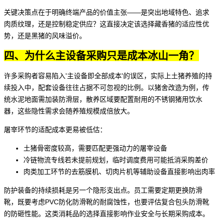
关键决策点在于明确终端产品的价值主张——是突出地域特色、追求
肉质纹理，还是控制稳定供应？这直接决定该选择藏香猪的适应性优
势，还是黑猪的风味溢价。
四、为什么主设备采购只是成本冰山一角？
许多采购者容易陷入'主设备即全部成本'的误区，实际上土猪养殖的持
续投入中，配套设备往往占据不可忽视的比例。以猪舍改造为例，传
统水泥地面需加装防滑层，散养区域要配置耐用的
不锈钢猪用饮水
器
，这些隐性需求会随养殖规模成倍放大。
屠宰环节的适配成本更易被低估：
土猪骨密度较高，需要匹配更强动力的
屠宰设备
冷链物流专线
若未提前规划，临时调度费用可能抵消采购差价
肉类加工
环节的去筋膜机、
切肉片机
等辅助设备直接影响出肉率
防护装备的持续损耗是另一个隐形支出点。员工需要定期更换防滑
靴，既要考虑
PVC防化防滑靴
的耐腐蚀性，也要评估
复合包头防滑靴
的防砸性能。这类消耗品的选择直接影响作业安全与长期采购成本。