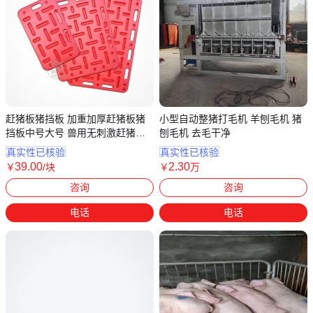
赶猪板猪挡板 加重加厚赶猪板猪
小型自动整猪打毛机 羊刨毛机 猪
挡板中号大号 兽用无刺激赶猪工
刨毛机 去毛干净
具
真实性已核验
真实性已核验
39
.00
2
.30
￥
/块
￥
万
山东德州
山东潍坊
咨询
咨询
电话
电话