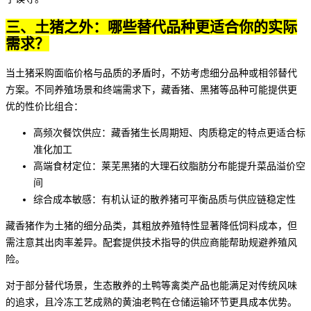
三、土猪之外：哪些替代品种更适合你的实际
需求？
当土猪采购面临价格与品质的矛盾时，不妨考虑细分品种或相邻替代
方案。不同养殖场景和终端需求下，藏香猪、黑猪等品种可能提供更
优的性价比组合：
高频次餐饮供应：藏香猪生长周期短、肉质稳定的特点更适合标
准化加工
高端食材定位：
莱芜黑猪
的大理石纹脂肪分布能提升菜品溢价空
间
综合成本敏感：有机认证的
散养猪
可平衡品质与供应链稳定性
藏香猪作为土猪的细分品类，其粗放养殖特性显著降低饲料成本，但
需注意其出肉率差异。配套提供技术指导的供应商能帮助规避养殖风
险。
对于部分替代场景，生态散养的土鸭等禽类产品也能满足对传统风味
的追求，且冷冻工艺成熟的
黄油老鸭
在仓储运输环节更具成本优势。