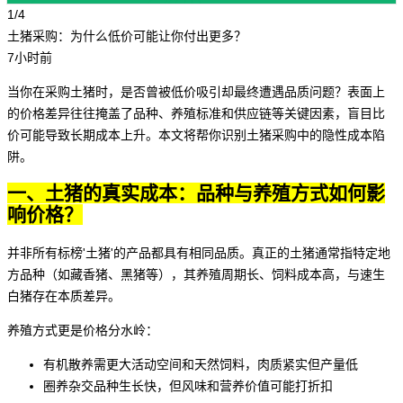
1/4
土猪采购：为什么低价可能让你付出更多？
7小时前
当你在采购
土猪
时，是否曾被低价吸引却最终遭遇品质问题？表面上
的价格差异往往掩盖了品种、养殖标准和供应链等关键因素，盲目比
价可能导致长期成本上升。本文将帮你识别土猪采购中的隐性成本陷
阱。
一、土猪的真实成本：品种与养殖方式如何影
响价格？
并非所有标榜'土猪'的产品都具有相同品质。真正的土猪通常指特定地
方品种（如
藏香猪
、
黑猪
等），其养殖周期长、饲料成本高，与速生
白猪存在本质差异。
养殖方式更是价格分水岭：
有机散养需更大活动空间和天然饲料，肉质紧实但产量低
圈养杂交品种生长快，但风味和营养价值可能打折扣