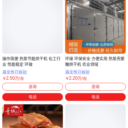
操作简便 热泵节能烘干机 化工行
环瑔 环保安全 方便实用 热泵壳聚
业 性能稳定 环瑔
糖烘干机 农业领域
真实性已核验
真实性已核验
2
.50
2
.20
￥
万
/台
￥
万
/台
贵州贵阳
浙江杭州
咨询
咨询
电话
电话