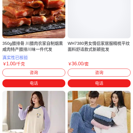
350g腊排骨 川腊肉农家自制烟熏
WH7380男女情侣家居服精梳平纹
咸肉特产腊排川味一件代发
面料舒适款式新颖批发
真实性已核验
1
.00
36
.00
￥
/千克
￥
/套
四川成都
广东广州
咨询
咨询
电话
电话