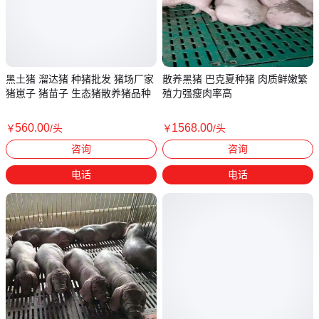
黑土猪 溜达猪 种猪批发 猪场厂家
散养黑猪 巴克夏种猪 肉质鲜嫩繁
猪崽子 猪苗子 生态猪散养猪品种
殖力强瘦肉率高
560
.00
1568
.00
￥
/头
￥
/头
山东临沂
辽宁沈阳
咨询
咨询
电话
电话