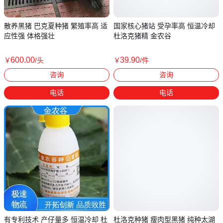
散养黑猪 巴克夏种猪 繁殖率高 适
国家核心猪站 受孕率高 恒温冷却
应性强 体格强壮
杜洛克猪精 金农谷
600
.00
39
.90
￥
/头
￥
/件
云南曲靖
湖北宜昌
咨询
咨询
电话
电话
有专利技术 产仔量多 恒温冷却 杜
杜洛克种猪 瘦肉型黑猪 纯种太湖