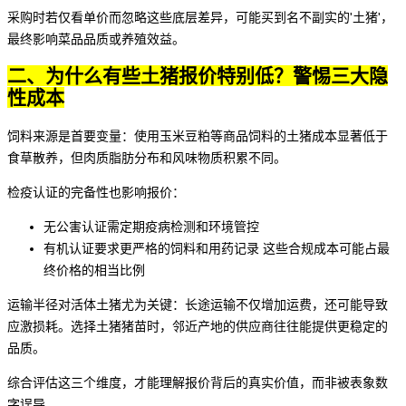
采购时若仅看单价而忽略这些底层差异，可能买到名不副实的'土猪'，
最终影响菜品品质或养殖效益。
二、为什么有些土猪报价特别低？警惕三大隐
性成本
饲料来源是首要变量：使用玉米豆粕等商品饲料的土猪成本显著低于
食草散养，但肉质脂肪分布和风味物质积累不同。
检疫认证的完备性也影响报价：
无公害认证需定期疫病检测和环境管控
有机认证要求更严格的饲料和用药记录 这些合规成本可能占最
终价格的相当比例
运输半径对活体土猪尤为关键：长途运输不仅增加运费，还可能导致
应激损耗。选择
土猪猪苗
时，邻近产地的供应商往往能提供更稳定的
品质。
综合评估这三个维度，才能理解报价背后的真实价值，而非被表象数
字误导。