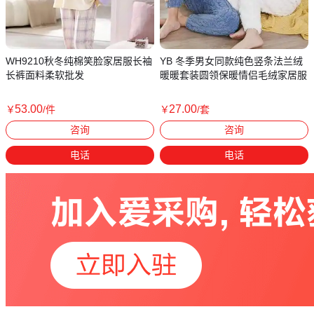
WH9210秋冬纯棉笑脸家居服长袖
YB 冬季男女同款纯色竖条法兰绒
长裤面料柔软批发
暖暖套装圆领保暖情侣毛绒家居服
53
.00
27
.00
￥
/件
￥
/套
广东广州
广东广州
咨询
咨询
电话
电话