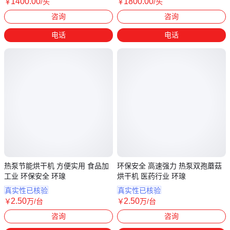
1400
.00
1800
.00
￥
/头
￥
/头
江苏宿迁
江苏宿迁
咨询
咨询
电话
电话
热泵节能烘干机 方便实用 食品加
环保安全 高速强力 热泵双孢蘑菇
工业 环保安全 环瑔
烘干机 医药行业 环瑔
真实性已核验
真实性已核验
2
.50
2
.50
￥
万
/台
￥
万
/台
江苏无锡
江苏苏州
咨询
咨询