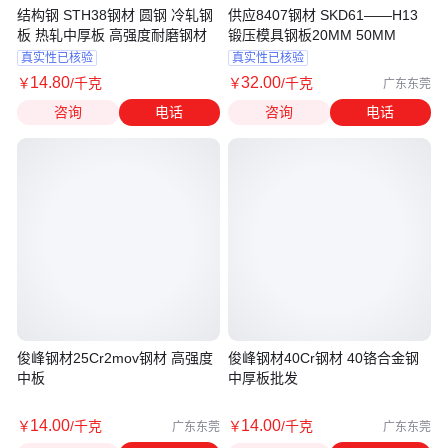
结构钢 STH38钢材 圆钢 冷轧钢
供应8407钢材 SKD61——H13
板 热轧中厚板 高强度耐磨钢材
锻压模具钢板20MM 50MM
真实性已核验
真实性已核验
14
.80
32
.00
￥
/千克
￥
/千克
广东东莞
咨询
电话
咨询
电话
俊峰钢材25Cr2mov钢材 高强度
俊峰钢材40Cr钢材 40铬合金钢
中板
中厚板批发
14
.00
14
.00
￥
/千克
￥
/千克
广东东莞
广东东莞