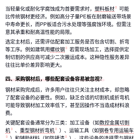
当轻量化或耐化学腐蚀成为首要需求时，
塑料板材
可能
比传统钢材更经济。例如高分子量PE板在耐磨输送带场景
中寿命更长，而PP板适合污水处理等强腐蚀环境。但需注
意其承重和耐高温性能的局限。
选定主材后，还需评估配套加工服务是否包含切割、折弯
等工序。例如建筑用
螺纹钢
若需现场加工，选择提供定
制切割的供应商可减少二次搬运成本。这种隐性服务差异
往往比单价差异影响更大。
四、采购钢材后，哪些配套设备容易被忽视？
钢材采购完成后，许多用户往往只关注主材成本，却忽略
了配套设备的必要性。例如，缺乏合适的切割机或折弯机
可能导致钢材加工效率低下，甚至因操作不当造成材料浪
费。
关键配套设备通常分为三类：加工设备（如
数控金属切割
机
、
重型钢材折弯机
）、运输工具（如
钢卷专用运输车
）和辅助材料（如
防锈漆
）。这些设备的选择需与钢材