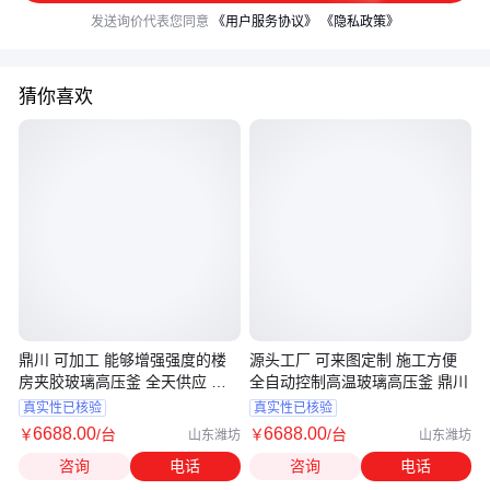
发送询价代表您同意
《用户服务协议》
《隐私政策》
猜你喜欢
鼎川 可加工 能够增强强度的楼
源头工厂 可来图定制 施工方便
房夹胶玻璃高压釜 全天供应 生
全自动控制高温玻璃高压釜 鼎川
产厂家
真实性已核验
真实性已核验
6688
.00
6688
.00
￥
/台
￥
/台
山东潍坊
山东潍坊
咨询
电话
咨询
电话