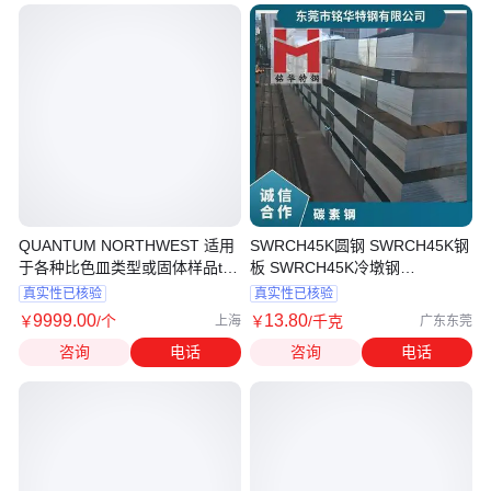
QUANTUM NORTHWEST 适用
SWRCH45K圆钢 SWRCH45K钢
于各种比色皿类型或固体样品t2
板 SWRCH45K冷墩钢
Sport/PE365
SWRCH45K钢材
真实性已核验
真实性已核验
9999
.00
13
.80
￥
/个
￥
/千克
上海
广东东莞
咨询
电话
咨询
电话