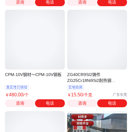
咨询
电话
咨询
电话
CPM-10V钢材～CPM-10V钢板
ZG40CR9SI2铸件
ZG25Cr18Ni9Si2耐热钢
ZG25Cr20Ni14Si2钢材1.5410
真实性已核验
实地验商
480
.00
15
.50
￥
/个
￥
/千克
广东东莞
咨询
电话
咨询
电话