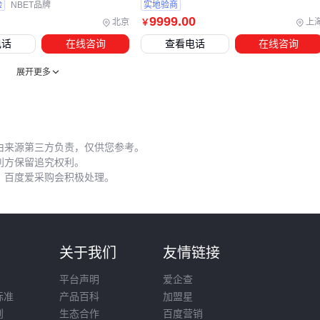
高脉冲激光器
验
NBET品牌
实地验商
测电导率。
9999
.00
北京
上
￥
维护成本主要来自三个方面：
电话
在线咨询
查看电话
在线咨询
光学元件：镀膜
激光镜片
表面清洁不当会永久损伤增透膜
展开更多
除尘系统：激光烟雾净化器的滤芯堵塞会大幅增加能耗
运动部件：振镜系统的轴承需要专业润滑保养
车间环境管理同样关键。
单臂激光除尘设备
虽然初期投入较
由来源第三方负责，仅供您参考。
利方保留追究权利。
高，但相比频繁更换滤网的综合成本更低。对于铝材切割等产
，百度爱采购会积极处理。
烟量大的工艺，建议选择带预过滤层的
高效节能激光净化器
。
选择IPG激光器实质是构建完整解决方案。从核心参数匹配应
用场景，到配套系统的协同设计，再到全生命周期成本核算，
则
关于我们
友情链接
需要建立'需求-能力-成本'三维决策框架。最终目标不是选购单
平台声明
爱企查
一设备，而是实现激光加工系统的最佳投入产出比。
标准
产品百科
加盟星
则
生态合作
百度营销