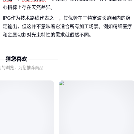
心指标上存在天然差异。
IPG作为技术路线代表之一，其优势在于特定波长范围内的稳
定输出，但这并不意味着它适合所有加工场景。例如精细医疗
和金属切割对光束特性的需求就截然不同。
理解这种技术差异，是避免‘参数达标却效果不佳’的第一步。
下来需要关注的，是具体参数如何转化为实际场景中的效能。
猜您喜欢
您的浏览，为您推荐商品
二、哪些关键参数真正影响场景适配性？
功率和波长只是基础门槛，真正决定场景适配的是光束质量、
脉冲特性等二级参数。例如高反射材料加工需要更注重光束的
聚焦能力而非单纯功率。
连续作业场景要特别关注散热设计，而间歇性使用的科研设备
则可以适当牺牲部分散热性能换取其他特性。
这些隐藏参数的匹配度，往往比宣传册上的峰值数据更能解释