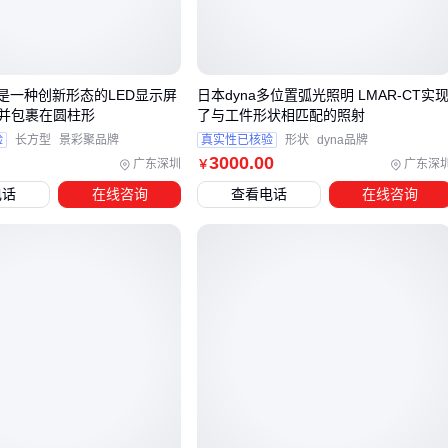
为什么同样的激光器在不同车间表现悬殊。
三、如何根据应用场景选择最匹配的IPG激光器？
选择IPG激光器时，核心参数只是起点，实际应用场景才是决
屏是一种创新形态的LED显示屏
日本dyna多位置弧光照明 LMAR-CT实
并包裹在圆柱形
了与工件形状相匹配的照射
定性因素。不同材料加工、医疗或科研需求对激光器的波长、
验
长方型
景彩聚品牌
真实性已核验
形状
dyna品牌
功率和光束质量有截然不同的要求。
3000
.00
广东深圳
广东深
￥
金属切割：需要高功率连续光纤激光器，配合稳定的冷却系
电话
在线咨询
查看电话
在线咨询
统
精密医疗：紫外或
深紫外激光器
更适合生物组织处理
电子标刻：短脉冲
激光打标机
在硅胶和玻璃上表现更佳
当加工对象涉及反光材料时，光束质量比峰值功率更重要。例
如铝合金焊接容易产生飞溅，此时需要光束模式更稳定的激光
器，而非单纯追求功率参数。类似地，
激光测距仪
在矿山等
恶劣环境下，防爆设计和环境适应性比测量精度更关键。
对于多品种小批量生产，灵活性可能比单一性能更重要。带自