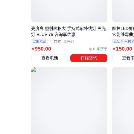
亮度高 照射面积大 手持式紫外线灯 黑光
圆柱LED
灯 RJUV-75 咨询享优惠
它能够弯曲
实地验商
手持式
黑光灯
真实性已核
950
.00
150
.00
山东济宁
￥
￥
查看电话
在线咨询
查看