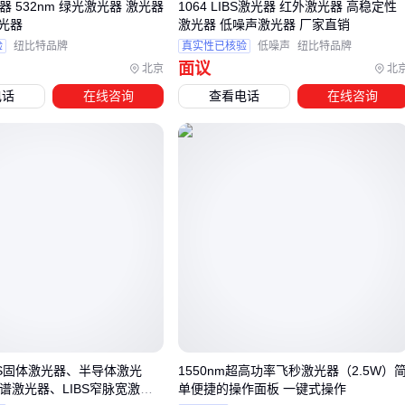
散热方案：根据功率选择风冷或
激光冷水机
，持续高温会
 532nm 绿光激光器 激光器
1064 LIBS激光器 红外激光器 高稳定性
光器
激光器 低噪声激光器 厂家直销
加速光学元件老化
验
纽比特品牌
真实性已核验
低噪声
纽比特品牌
光束控制：
硒化锌激光镜片
对特定波长透过率更优，而
激
面议
北京
北
光保护镜片
需定期更换
电话
在线咨询
查看电话
在线咨询
安全防护：
OD7激光防护眼镜
和
激光安全围栏
是操作员
基础保障
环境处理：
激光烟雾净化器
能有效收集金属加工产生的有
害气溶胶
运输环节也常被忽视。精密光学器件对震动敏感，
防震激光运
输箱
能避免运输途中光路偏移。这类隐性需求往往在设备进
场调试时才暴露，提前规划可减少安装延误。
五、长期使用中哪些隐性成本最容易被低估？
耗材更换周期直接影响持续使用成本。以
激光器滤光片
为
BS固体激光器、半导体激光
1550nm超高功率飞秒激光器（2.5W）
例，金属加工场景因粉尘较多，更换频率可能比医疗应用高数
光谱激光器、LIBS窄脉宽激光
单便捷的操作面板 一键式操作
倍。同时，冷却液纯度下降会逐渐影响散热效率，需要定期检