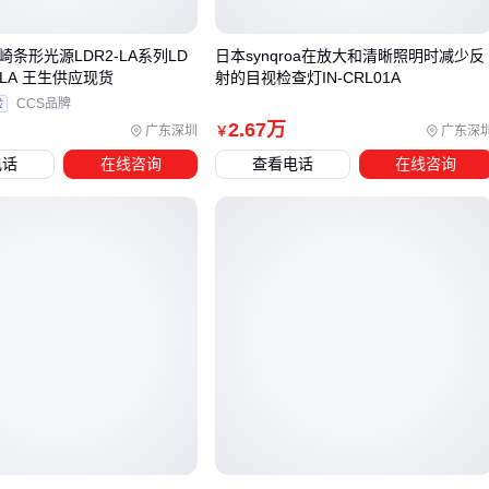
动上下料的激光打标机虽然单价较高，但能适应不同尺寸工件
快速切换。而固定产线则可以考虑专用
激光焊接机
，通过牺
崎条形光源LDR2-LA系列LD
日本synqroa在放大和清晰照明时减少反
2-LA 王生供应现货
射的目视检查灯IN-CRL01A
牲灵活性换取更稳定的加工质量。
验
CCS品牌
最终选型需要平衡即时需求和长期扩展性。现在满足3C电子标
2
.67
万
广东深圳
广东深
￥
刻的20W激光器，未来若需要处理更厚材料就可能面临功率不
电话
在线咨询
查看电话
在线咨询
足的问题。这就是为什么配套设备的接口兼容性和升级空间同
样值得关注。
四、为什么主设备到位后，配套系统往往成为使用瓶
颈？
采购IPG激光器只是第一步，实际使用中常遇到因配套设备缺
失导致的停机风险。冷却系统不足会影响激光器连续工作稳定
性，而光学镜片质量直接决定光束传输效率。
关键配套需同步规划：