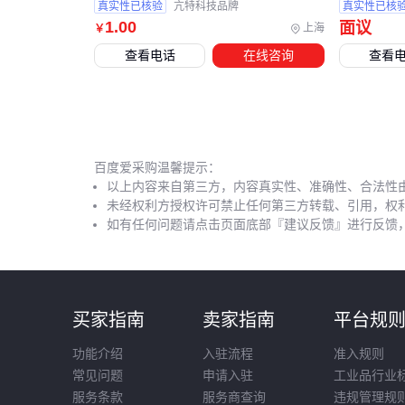
器 LIBS
真实性已核验
亢特科技品牌
真实性已核
1
.00
面议
上海
￥
查看电话
在线咨询
查看
百度爱采购温馨提示：
以上内容来自第三方，内容真实性、准确性、合法性
未经权利方授权许可禁止任何第三方转载、引用，权
如有任何问题请点击页面底部『建议反馈』进行反馈
买家指南
卖家指南
平台规
功能介绍
入驻流程
准入规则
常见问题
申请入驻
工业品行业
服务条款
服务商查询
违规管理规