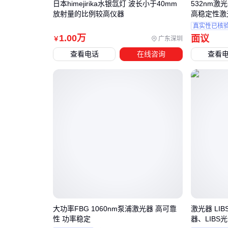
日本himejirika水银氙灯 波长小于40mm
532nm激光器
放射量的比例较高仪器
高稳定性激
真实性已核
1
.00
万
面议
广东深圳
￥
查看电话
在线咨询
查看
大功率FBG 1060nm泵浦激光器 高可靠
激光器 LI
性 功率稳定
器、LIBS