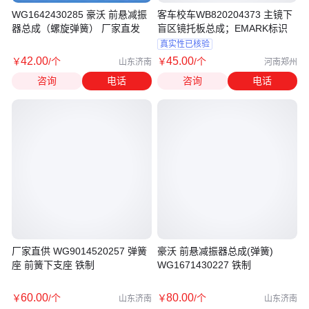
WG1642430285 豪沃 前悬减振
客车校车WB820204373 主镜下
器总成（螺旋弹簧） 厂家直发
盲区镜托板总成；EMARK标识
真实性已核验
42
.00
45
.00
￥
/个
￥
/个
山东济南
河南郑州
咨询
电话
咨询
电话
厂家直供 WG9014520257 弹簧
豪沃 前悬减振器总成(弹簧)
座 前簧下支座 铁制
WG1671430227 铁制
60
.00
80
.00
￥
/个
￥
/个
山东济南
山东济南