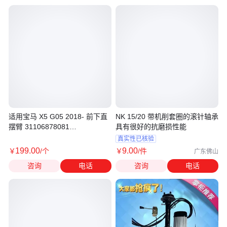
适用宝马 X5 G05 2018- 前下直
NK 15/20 带机削套圈的滚针轴承
摆臂 31106878081
具有很好的抗磨损性能
31106878082
真实性已核验
199
.00
9
.00
￥
/个
￥
/件
广东佛山
咨询
电话
咨询
电话