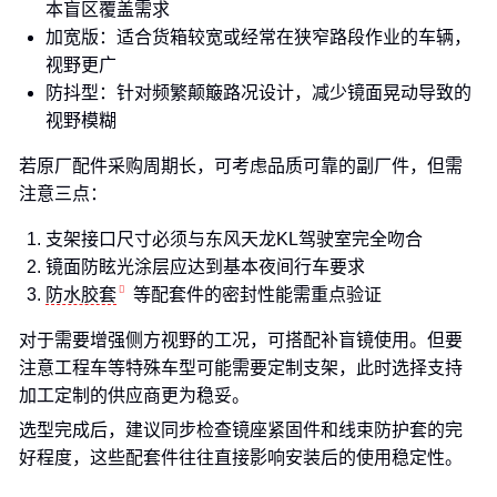
本盲区覆盖需求
加宽版：适合货箱较宽或经常在狭窄路段作业的车辆，
视野更广
防抖型：针对频繁颠簸路况设计，减少镜面晃动导致的
视野模糊
若原厂配件采购周期长，可考虑品质可靠的副厂件，但需
注意三点：
支架接口尺寸必须与东风天龙KL驾驶室完全吻合
镜面防眩光涂层应达到基本夜间行车要求
防水胶套
等配套件的密封性能需重点验证
对于需要增强侧方视野的工况，可搭配补盲镜使用。但要
注意工程车等特殊车型可能需要定制支架，此时选择支持
加工定制的供应商更为稳妥。
选型完成后，建议同步检查镜座紧固件和线束防护套的完
好程度，这些配套件往往直接影响安装后的使用稳定性。