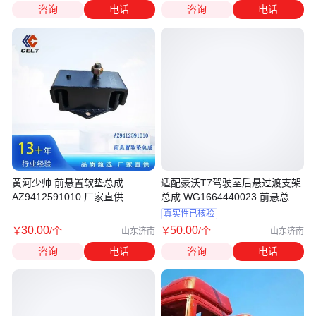
咨询
电话
咨询
电话
黄河少帅 前悬置软垫总成
适配豪沃T7驾驶室后悬过渡支架
AZ9412591010 厂家直供
总成 WG1664440023 前悬总成
翻转支架
真实性已核验
30
.00
50
.00
￥
/个
￥
/个
山东济南
山东济南
咨询
电话
咨询
电话