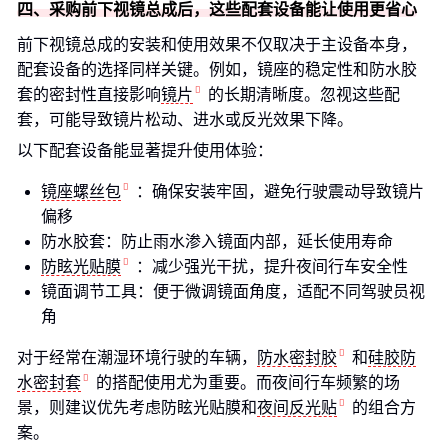
四、采购前下视镜总成后，这些配套设备能让使用更省心
前下视镜总成的安装和使用效果不仅取决于主设备本身，
配套设备的选择同样关键。例如，镜座的稳定性和防水胶
套的密封性直接影响
镜片
的长期清晰度。忽视这些配
套，可能导致镜片松动、进水或反光效果下降。
以下配套设备能显著提升使用体验：
镜座螺丝包
：确保安装牢固，避免行驶震动导致镜片
偏移
防水胶套：防止雨水渗入镜面内部，延长使用寿命
防眩光贴膜
：减少强光干扰，提升夜间行车安全性
镜面调节工具：便于微调镜面角度，适配不同驾驶员视
角
对于经常在潮湿环境行驶的车辆，
防水密封胶
和
硅胶防
水密封套
的搭配使用尤为重要。而夜间行车频繁的场
景，则建议优先考虑防眩光贴膜和
夜间反光贴
的组合方
案。