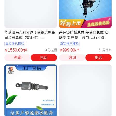
华菱汉马吉利索达变速箱后副箱
差速锁后桥总成 差速器总成 众
同步器总成（有附件）
联制造 档位可调节 运行平稳
1708P1E630A0
真实性已核验
真实性已核验
1550
.00
999
.00
￥
/件
￥
/个
江苏无锡
江苏徐州
咨询
电话
咨询
电话