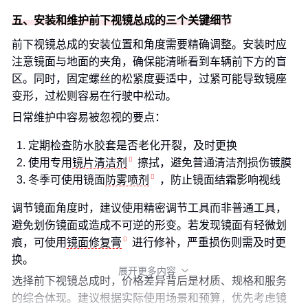
五、安装和维护前下视镜总成的三个关键细节
前下视镜总成的安装位置和角度需要精确调整。安装时应
注意镜面与地面的夹角，确保能清晰看到车辆前下方的盲
区。同时，固定螺丝的松紧度要适中，过紧可能导致镜座
变形，过松则容易在行驶中松动。
日常维护中容易被忽视的要点：
定期检查防水胶套是否老化开裂，及时更换
使用专用
镜片清洁剂
擦拭，避免普通清洁剂损伤镀膜
冬季可使用镜面
防雾喷剂
，防止镜面结霜影响视线
调节镜面角度时，建议使用精密调节工具而非普通工具，
避免划伤镜面或造成不可逆的形变。若发现镜面有轻微划
痕，可使用
镜面修复膏
进行修补，严重损伤则需及时更
换。
展开更多内容

选择前下视镜总成时，价格差异背后是材质、规格和服务
的综合体现。建议根据实际使用场景和预算，优先考虑镜