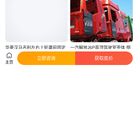
华菱汉马吉利左右上轮罩前固定
一汽解放J6P高顶驾驶室壳体 倒
板适用H9牵引车50H08-02300
车镜总成车门总成 J7前面板前悬
立即咨询
获取底价
真实性已核验
真实性已核验
主页
150
.00
8000
.00
￥
/只
￥
/个
江苏无锡
山东青岛
咨询
电话
咨询
电话