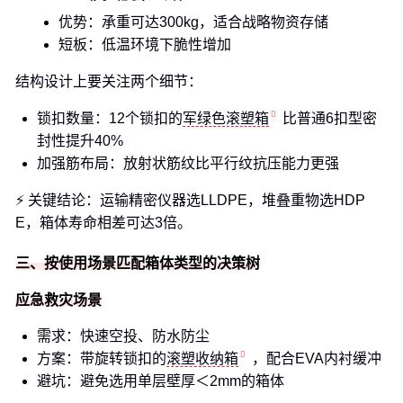
优势：承重可达300kg，适合战略物资存储
短板：低温环境下脆性增加
结构设计上要关注两个细节：
锁扣数量：12个锁扣的
军绿色滚塑箱
比普通6扣型密
封性提升40%
加强筋布局：放射状筋纹比平行纹抗压能力更强
⚡ 关键结论：运输精密仪器选LLDPE，堆叠重物选HDP
E，箱体寿命相差可达3倍。
三、按使用场景匹配箱体类型的决策树
应急救灾场景
需求：快速空投、防水防尘
方案：带旋转锁扣的
滚塑收纳箱
，配合EVA内衬缓冲
避坑：避免选用单层壁厚＜2mm的箱体