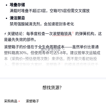
堆叠存储
满载时堆叠不超过3层，空箱可5层但需交叉摆放
清洁禁忌
禁用强酸碱清洗剂，会加速密封条老化
⚡ 关键结论：每季度检查一次
滚塑箱锁具
的弹簧机构，这
是最先失效的部件。
滚塑箱子的价值在于全生命周期成本——虽然单价比普通
展开更多内容

塑料箱高30%，但使用寿命可达5-8年。建议按单次运输成
本（采购价÷预估使用次数）来评估，而不是只看初始投
入。需要定制化方案时，
滚塑箱子
的模具适应性远优于
金属箱。
想找货源？
采购商品