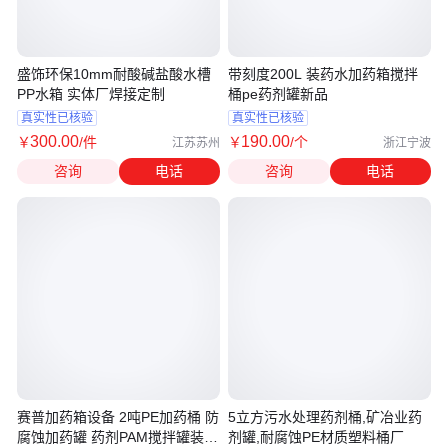
盛饰环保10mm耐酸碱盐酸水槽
带刻度200L 装药水加药箱搅拌
PP水箱 实体厂焊接定制
桶pe药剂罐新品
真实性已核验
真实性已核验
300
.00
190
.00
￥
/件
￥
/个
江苏苏州
浙江宁波
咨询
电话
咨询
电话
赛普加药箱设备 2吨PE加药桶 防
5立方污水处理药剂桶,矿冶业药
腐蚀加药罐 药剂PAM搅拌罐装置
剂罐,耐腐蚀PE材质塑料桶厂