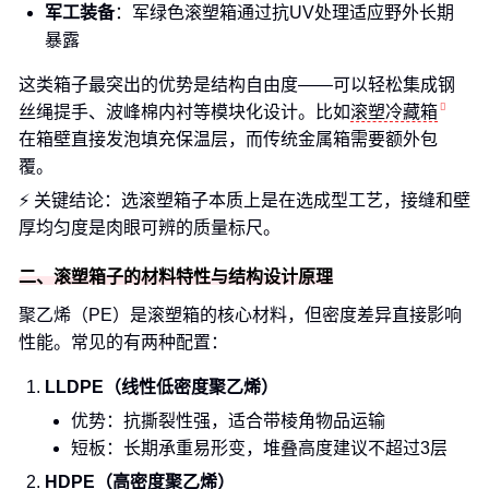
军工装备
：军绿色滚塑箱通过抗UV处理适应野外长期
暴露
这类箱子最突出的优势是结构自由度——可以轻松集成钢
丝绳提手、波峰棉内衬等模块化设计。比如
滚塑冷藏箱
在箱壁直接发泡填充保温层，而传统金属箱需要额外包
覆。
⚡ 关键结论：选滚塑箱子本质上是在选成型工艺，接缝和壁
厚均匀度是肉眼可辨的质量标尺。
二、滚塑箱子的材料特性与结构设计原理
聚乙烯（PE）是滚塑箱的核心材料，但密度差异直接影响
性能。常见的有两种配置：
LLDPE（线性低密度聚乙烯）
优势：抗撕裂性强，适合带棱角物品运输
短板：长期承重易形变，堆叠高度建议不超过3层
HDPE（高密度聚乙烯）