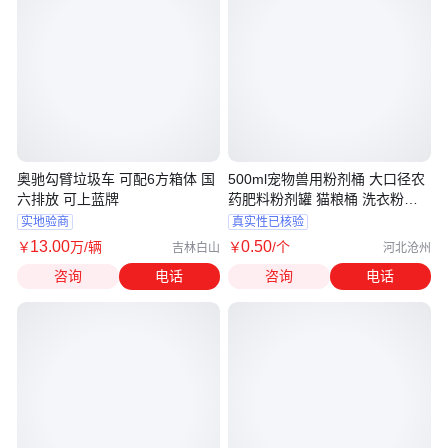
奥驰勾臂垃圾车 可配6方箱体 国
500ml宠物兽用粉剂桶 大口径农
六排放 可上蓝牌
药肥料粉剂罐 猫粮桶 洗衣粉爆
炸盐桶
实地验商
真实性已核验
13
.00
0
.50
￥
万
/辆
￥
/个
吉林白山
河北沧州
咨询
电话
咨询
电话