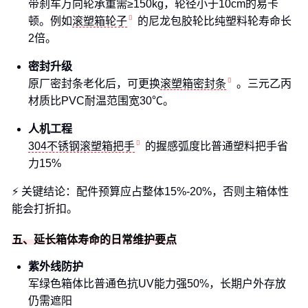
带刹车万向轮承重需≥150kg，轮径小于10cm的易卡
顿。例如
滚塑箱轮子
的尼龙包胶轮比纯塑料轮寿命长
2倍。
密封升级
原厂密封条老化后，可更换
滚塑箱密封条
。三元乙丙
材质比PVC耐温范围宽30℃。
人机工程
304不锈钢滚塑箱把手
的握感弧度比普通塑料把手省
力15%
⚡ 关键结论：配件预算应占整体15%-20%，否则主箱体性
能会打折扣。
五、延长箱体寿命的日常维护要点
紫外线防护
军绿色箱体比普通色抗UV能力强50%，长期户外存放
仍需遮阳