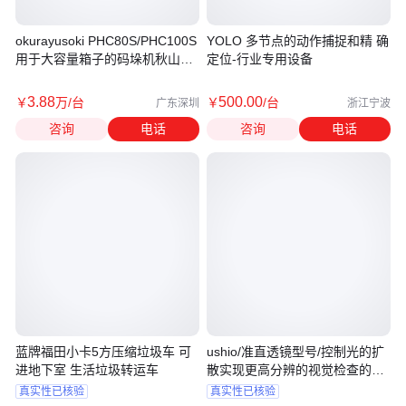
okurayusoki PHC80S/PHC100S
YOLO 多节点的动作捕捉和精 确
用于大容量箱子的码垛机秋山贸
定位-行业专用设备
易
3
.88
500
.00
￥
万
/台
￥
/台
广东深圳
浙江宁波
咨询
电话
咨询
电话
蓝牌福田小卡5方压缩垃圾车 可
ushio/准直透镜型号/控制光的扩
进地下室 生活垃圾转运车
散实现更高分辨的视觉检查的模
型
真实性已核验
真实性已核验