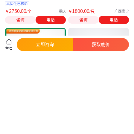
图
真实性已核验
2750
.00
1800
.00
￥
/个
￥
/只
重庆
广西南宁
咨询
电话
咨询
电话
立即咨询
获取底价
主页
可折叠天地盖塑料围板 塑料围板
PVC防水卷材模具 排水板片材挤
箱 加厚蜂窝板物流箱高强度承重
出模具可降解塑料模具
泉润来
真实性已核验
300
.00
8
.80
￥
/个
￥
万
/套
安徽蚌埠
浙江台州
咨询
电话
咨询
电话