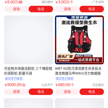
8
.00
3
.00
￥
万
/辆
￥
万
/个
湖北随州
广东深圳
咨询
电话
咨询
电话
可定制木饰面涂胶机 三个橡胶棍
WBT-N2防汛漂流救生衣多挂点
的滚胶机 胶量可调
激流救援马甲90KG浮力救援服
真实性已核验
真实性已核验
8000
.00
680
.00
￥
/台
￥
/个
山东济宁
河北廊坊
咨询
电话
咨询
电话