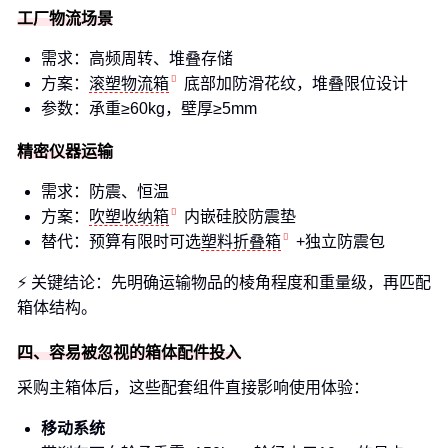
工厂物流场景
需求：高频周转、堆叠存储
方案：
滚塑物流箱
底部加防滑花纹，堆叠限位设计
参数：承重≥60kg，壁厚≥5mm
精密仪器运输
需求：防震、恒温
方案：
吹塑收纳箱
内嵌硅胶防震垫
替代：预算有限时可选
塑料折叠箱
+独立防震包
⚡ 关键结论：先明确运输物品的棱角程度和重量级，再匹配
箱体结构。
四、容易被忽视的箱体配件投入
采购主箱体后，这些配套组件直接影响使用体验：
移动系统