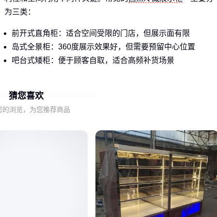
为三类：
前开式直角柜：适合空间受限的门店，但展示面有限
岛式全景柜：360度展示效果好，但需要预留中心位置
吧台式矮柜：便于顾客自取，适合高频补货场景
这些差异直接关系到甜品成列方式和顾客动线设计，选购前需
猜您喜欢
要先明确门店的空间布局和运营模式。
您的浏览，为您推荐商品
二、为什么同样规格的甜品柜使用效果差异明显？
制冷均匀性是最容易被低估的参数——劣质甜品柜会出现靠近
出风口结霜、远端温度不达标的情况。这源于三个隐藏设计差
异：
风道布局：多风口循环比单侧直吹更能保持柜内温度稳定
玻璃层数：双层电热防雾玻璃在保证展示效果的同时减少冷
量流失