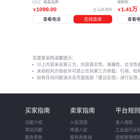
CCC
格晨品牌
保鲜柜
1099
.00
1
.41
万
山东滨州
￥
￥
查看电话
在线咨询
查看
百度爱采购温馨提示：
以上内容来自第三方，内容真实性、准确性、合法性
未经权利方授权许可禁止任何第三方转载、引用，权
如有任何问题请点击页面底部『建议反馈』进行反馈
买家指南
卖家指南
平台规
功能介绍
入驻流程
准入规则
常见问题
申请入驻
工业品行业
服务条款
服务商查询
违规管理规