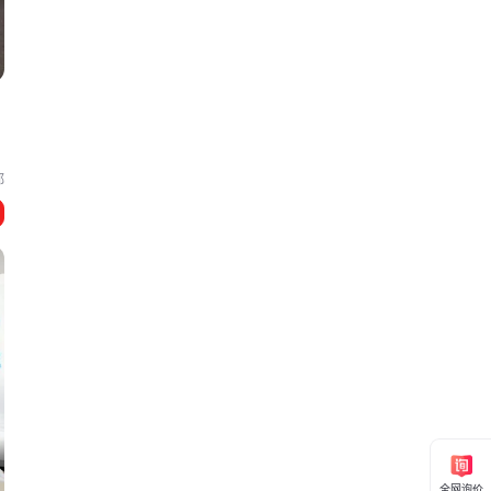
都
全网询价