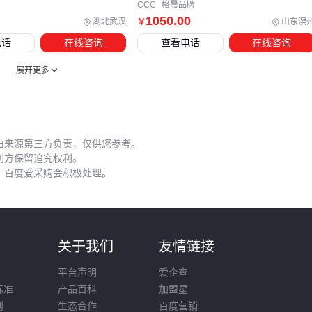
CCC
格晨品牌
从基础功能入手逐步完善。
1050
.00
湖北武汉
山东滨
￥
电话
在线咨询
查看电话
在线咨询
五、甜品柜日常使用与维护：避免常见误区
展开更多
甜品柜的日常使用中，有几个关键细节容易被忽视却影响长期
性能。
定期除霜：结霜过厚会降低制冷效率，建议使用专用除霜铲
定期清理，避免使用尖锐工具刮伤内壁。
由来源第三方负责，仅供您参考。
利方保留追究权利。
温度监控：不要完全依赖自动温控系统，定期手动检查柜内
，百度爱采购会积极处理。
实际温度，确保与设定值一致。
清洁维护时，应使用中性清洁剂，避免腐蚀性化学品损伤柜体
材质。
展示柜防尘罩
在不使用时能有效减少灰尘积累，但需
则
关于我们
友情链接
注意定期清洗罩体本身，防止成为二次污染源。
平台声明
爱企查
长期停用前，应彻底清洁并干燥柜体，保持柜门微开通风，防
标准
产品百科
加盟星
止异味和霉菌滋生。重新启用时，建议先空载运行一段时间，
则
生态合作
百度营销