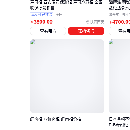
寿司柜 西安寿司保鲜柜 寿司冷藏柜 全国
淄博浩博敞
联保批发销售
藏柜熟食水
真实性已核验
全国
敞开式
浩博
3800
.00
4700
.0
陕西西安
￥
￥
查看电话
在线咨询
查看
鲜肉柜 冷鲜肉柜 鲜肉柜价格
日本星崎不锈
R-B寿司柜