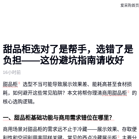
爱采购首页
甜品柜选对了是帮手，选错了是
负担——这份避坑指南请收好
16小时前
甜品柜
选型不当可能导致展示效果差、能耗高甚至食材损
耗，如何避开这些常见陷阱？本文将帮你理清
商用甜品柜
的
核心选购逻辑。
一、甜品柜基础功能与商用需求错位在哪里？
商用场景对甜品柜的需求远不止于冷藏——展示效果、存取便
利性和空间利用率同样关键。常见的
西点冷藏展示柜
主要分