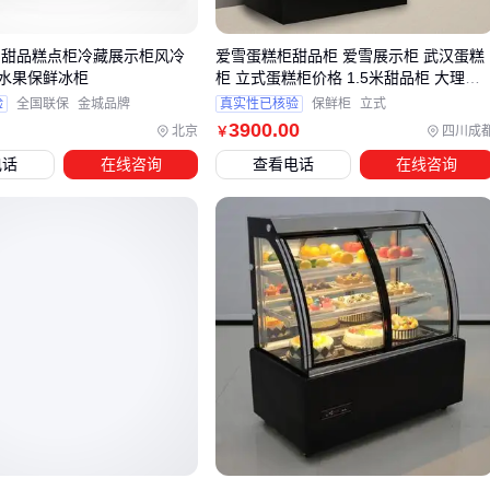
的敏感度差异明显。慕斯蛋糕等乳制品需要更精确的温控系
统，而干点类甜品对温度变化容忍度相对较高。选择时应注意
 甜品糕点柜冷藏展示柜风冷
爱雪蛋糕柜甜品柜 爱雪展示柜 武汉蛋糕
水果保鲜冰柜
柜 立式蛋糕柜价格 1.5米甜品柜 大理石
查看制冷方式，风冷系统比直冷更适合需要快速降温的场景。
蛋糕柜
验
全国联保
金城品牌
真实性已核验
保鲜柜
立式
柜体结构设计直接影响使用便利性：
3900
.00
北京
四川成
￥
电话
在线咨询
查看电话
在线咨询
后推门式甜品柜便于后场补货，适合动线明确的连锁门店
多层抽屉式设计方便分类存放不同尺寸甜品，但会牺牲部分
展示面积
带雾化功能的展示柜能延长水果类甜品的保鲜时间，但需要
定期维护水箱
选型时还需预留未来运营扩展空间。若计划增加冰淇淋或冷冻
甜品线，应提前确认柜体最低制冷温度是否达标。接下来需要
关注的是，这些甜品柜如何与店内其他冷藏设备协同工作。
四、甜品柜配套设备：容易被忽略但影响使用体验的关
键