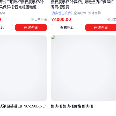
开式三明治柜蛋糕展示柜/冷
蛋糕展示柜 冷藏柜烘焙糕点店柜保鲜柜
果保鲜柜/西点柜蛋糕柜
寿司柜现货
选购甜品柜后，配套设备的选择同样重要，它们直接影响展示
品牌
真实性已核验
全国联保
浩博品牌
效果和长期使用便利性。
0
4000
.00
山东济南
北
￥
照明设备：
防水冷柜照明灯
能确保甜品展示时的光线充足
电话
在线咨询
查看电话
在线咨询
且均匀，避免因光线不足影响产品吸引力。
防尘措施：
亚克力展示柜防尘罩
或
透明收纳防尘罩
可减
少清洁频率，保持柜内卫生。
密封性能：
EPDM柜门密封条
或
三元乙丙复合密封条
能
有效防止冷气泄漏，降低能耗。
除常规配件外，一些细节设备也能显著提升使用体验。例如
甜
品柜除霜铲
能快速处理结霜问题，避免频繁开关柜门导致温
度波动。而
温湿度记录仪
则帮助监控柜内环境，确保甜品存
储条件稳定。
配套设备的选择应根据实际使用场景和频率来决定。高频使用
钢原装进口HNC-150BC-L/
鲜肉柜 鲜肉柜价格 鲜肉柜
的商业场所建议优先考虑耐用性和易维护性，而小型店铺则可