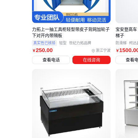
力拓上一抽工具柜轻型带皮子背网加轮子
宝安登高车
下对开内带隔板
梯子
真实性已核验
轻型
世纪力拓品牌
防滑梯
柯达
250
.00
1500
.0
浙江宁波
￥
￥
查看电话
在线咨询
查看