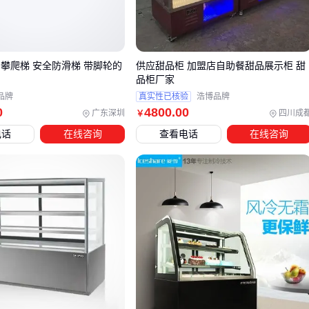
压缩机类型：变频压缩机比定频更适合需要频繁开门的场景
这些细节不会体现在基础参数表里，但会直接影响甜品保存状
态和长期电费支出。
 攀爬梯 安全防滑梯 带脚轮的
供应甜品柜 加盟店自助餐甜品展示柜 甜
品柜厂家
品牌
真实性已核验
浩博品牌
三、甜品柜选型关键：如何匹配不同商用场景需求？
0
4800
.00
广东深圳
四川成
￥
甜品柜的选型核心在于场景适配性，不同经营场景对温度控
电话
在线咨询
查看电话
在线咨询
制、展示效果和空间利用有差异化需求。
精品巧克力店需要稳定低温环境，避免产品表面结霜影响外
观，带独立温区的
巧克力展示柜
更为合适
开放式甜品台或自助餐厅优先考虑展示效果，弧形玻璃设计
的
恒温甜品柜
能兼顾产品保鲜和视觉吸引力
小型烘焙坊空间有限，立式
甜品冷藏柜
通过垂直空间利用
提升存储效率
温度稳定性是甜品柜的核心性能指标，但不同食材对温度波动