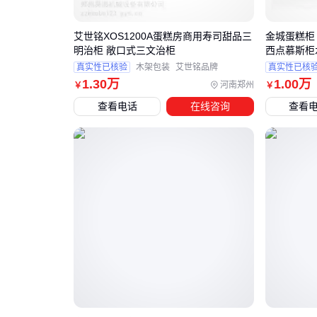
艾世铭XOS1200A蛋糕房商用寿司甜品三
金城蛋糕柜
明治柜 敞口式三文治柜
西点慕斯柜
真实性已核验
木架包装
艾世铭品牌
真实性已核
1
.30
万
1
.00
万
河南郑州
￥
￥
查看电话
在线咨询
查看