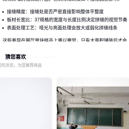
接缝精度：接缝处是否严密直接影响整体平整度
板材长宽比：37规格的宽度与长度比例决定拼缝的视觉节奏
表面处理工艺：哑光与亮面处理会放大或弱化拼缝线条
这些差异在展厅单块样品上难以察觉，只有大面积铺装后才会
显现。
猜您喜欢
二、实木与复合工字拼该如何取舍？
您的浏览，为您推荐商品
材质选择直接影响工字拼地板的长期表现。实木与复合材质在
三个维度存在根本差异：
稳定性：复合材质多层结构更适应温湿度变化，实木在极端
环境下易变形
维护成本：实木可多次打磨翻新，但日常需要定期养护；复
合材质维护简单但不可修复
触感差异：实木的脚感温润，复合材质通常硬度更高