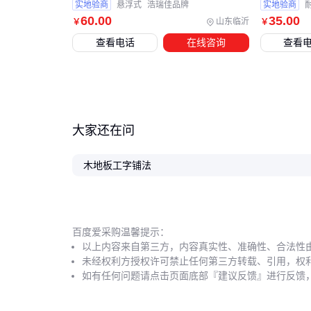
实地验商
悬浮式
浩瑞佳品牌
实地验商
60
.00
35
.00
山东临沂
￥
￥
查看电话
在线咨询
查看
大家还在问
木地板工字铺法
百度爱采购温馨提示：
以上内容来自第三方，内容真实性、准确性、合法性
未经权利方授权许可禁止任何第三方转载、引用，权
如有任何问题请点击页面底部『建议反馈』进行反馈