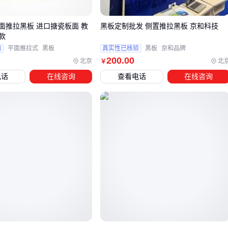
需配合定期养护
实木工字拼地板
虽然质感出众，但在温差大的环境中容易出
面推拉黑板 进口搪瓷板面 教
黑板定制批发 侧置推拉黑板 京和科技
款
现缝隙，需要更频繁的维护。相比之下，复合工字拼地板在多
验
平面推拉式
黑板
真实性已核验
黑板
京和品牌
数家庭场景中性价比更高，特别是
零缝隙工字拼地板
能有效
200
.00
北京
北
￥
减少藏污纳垢的问题。
电话
在线咨询
查看电话
在线咨询
对于需要与其他地面材料过渡的场合，如瓷砖与木地板拼接
处，可以考虑使用工字型铝合金收边条。这类配件不仅能遮盖
接缝，还能起到防潮作用，特别适合开放式厨房等区域。
确定场景需求后，下一步需要关注安装环节的配套支持，包括
基层处理、伸缩缝预留等细节，这些都会影响工字拼地板的最
终使用效果。
四、主材选对了，配套没跟上？这些细节别忽视
工字拼地板安装后，配套件的选择往往决定整体效果和使用寿
命。
铝合金地板过渡条
和
竹木纤维踢脚线
不仅能掩盖伸缩