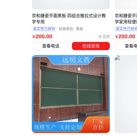
京和搪瓷平面黑板 四组合推拉式设计教
京和搪瓷平
学专用
学家用轻便
真实性已核验
经典黑色
黑板
真实性已核
200
.00
200
.00
北京
￥
￥
查看电话
在线咨询
查看