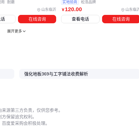
碱性会破坏表层耐磨层。每周用
电动地板刷
沿拼缝方向清
耐用
耐磨
实地验商
松浩品牌
洁，可减少灰尘卡入接缝。
120
.00
山东临沂
山东临
￥
电话
在线咨询
查看电话
在线咨询
季节性维护重点各有不同：
展开更多
梅雨季前检查
地板美缝剂
是否脱落，及时补涂防潮
冬季地暖开启时，保持室内湿度40%-60%防止板材干裂
每年用
耐磨地板蜡
养护两次，重点处理高频走动区域
局部破损修复时，切忌直接打磨整面。先用吸尘器清理碎屑，
再用同色系地板修补膏填充，最后用抛光机局部处理。大面积
强化地板369与工字铺法收费解析
起拱则需专业师傅调整
地板伸缩缝条
，自行拆除可能破坏锁
扣结构。
选购37工字拼地板时，建议按'场景适配度＞配套完整性＞维护
由来源第三方负责，仅供您参考。
便利性'的优先级决策。商业空间优先考虑金属收边条和抗静电
利方保留追究权利。
处理，住宅环境则更需关注
地板过渡条
的静音性。记住：好
，百度爱采购会积极处理。
的工字拼效果，三分靠主材，七分在细节。