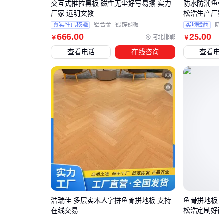
交互式推拉黑板 磁性无尘好写易擦 实力
防水防潮鱼
厂家 远明文教
松浩生产厂
真实性已核验
铝合金
镀锌钢板
实地验商
666
.00
25
.00
河北邯郸
￥
￥
查看电话
在线咨询
查看
浩瑞佳 多层实木人字拼鱼骨拼地板 支持
鱼骨拼地板
在线交易
松浩定制好