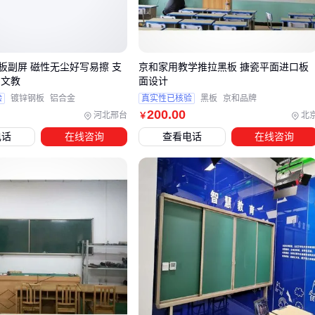
建议根据空间使用强度做初步筛选：高频使用的商业空间优先
考虑复合材质，而对质感要求高的住宅空间可评估实木的维护
投入。
板副屏 磁性无尘好写易擦 支
京和家用教学推拉黑板 搪瓷平面进口板
明文教
面设计
验
镀锌钢板
铝合金
真实性已核验
黑板
京和品牌
三、不同场景下，37工字拼地板该如何选择？
200
.00
河北邢台
北
￥
选择37工字拼地板时，不能仅凭外观决定，而应根据实际使用
电话
在线咨询
查看电话
在线咨询
场景匹配材质和工艺。以下是几种常见场景的选型建议：
地暖房：优先考虑稳定性高的多层实木或
SPC工字拼地板
，避免实木因温湿度变化导致开裂变形
商业空间：需要耐磨性更强的
强化工字拼地板
，同时注意
接缝处的抗压处理
高湿度区域：选择防潮性能优异的
PVC工字拼地板
或经过
特殊处理的
复合工字拼地板
家居卧室：可考虑脚感更舒适的
黑胡桃木工字拼地板
，但