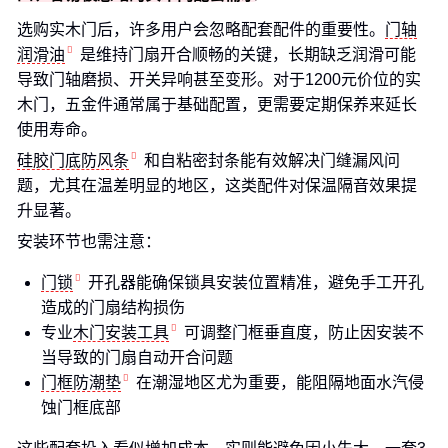
选购实木门后，许多用户会忽略配套配件的重要性。
门轴
润滑油
是维持门扇开合顺畅的关键，长期缺乏润滑可能
导致门轴磨损、开关异响甚至变形。对于1200元价位的实
木门，五金件通常属于基础配置，更需要定期保养来延长
使用寿命。
硅胶门底防风条
和自粘密封条能有效解决门缝漏风问
题，尤其在温差明显的地区，这类配件对保温隔音效果提
升显著。
安装环节也需注意：
门锁
开孔器能确保锁具安装位置精准，避免手工开孔
造成的门扇结构损伤
专业
木门安装工具
可调整门框垂直度，防止因安装不
当导致的门扇自动开合问题
门框防潮垫
在潮湿地区尤为重要，能阻隔地面水汽侵
蚀门框底部