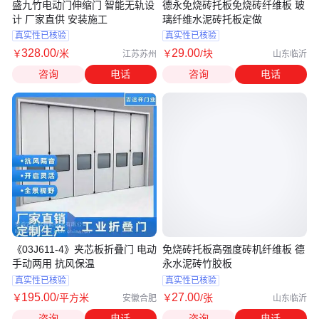
盛九竹电动门伸缩门 智能无轨设
德永免烧砖托板免烧砖纤维板 玻
计 厂家直供 安装施工
璃纤维水泥砖托板定做
真实性已核验
真实性已核验
328
.00
29
.00
￥
/米
￥
/块
江苏苏州
山东临沂
咨询
电话
咨询
电话
《03J611-4》夹芯板折叠门 电动
免烧砖托板高强度砖机纤维板 德
手动两用 抗风保温
永水泥砖竹胶板
真实性已核验
真实性已核验
195
.00
27
.00
￥
/平方米
￥
/张
安徽合肥
山东临沂
咨询
电话
咨询
电话