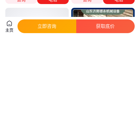
立即咨询
获取底价
主页
德永空心砖机托板 水泥砖纤维板
德永免烧砖托板 砖机纤维板定做
耐腐蚀 高强度
耐腐蚀 高强度
真实性已核验
真实性已核验
18
.00
18
.00
￥
/张
￥
/张
山东临沂
山东临沂
咨询
电话
咨询
电话