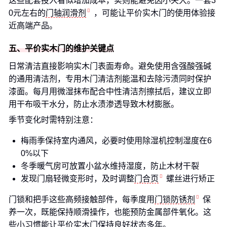
这些配套投入看似增加成本，实则能避免因小失大。一套3
0元左右的
门轴润滑剂
，可能让平价实木门的使用体验接
近高端产品。
五、平价实木门的维护关键点
日常清洁直接影响实木门表面寿命。避免使用含强酸强碱
的通用清洁剂，专用木门清洁剂能温和去除污渍同时保护
漆面。每月用微湿抹布配合中性清洁剂擦拭后，建议立即
用干布吸干水分，防止水渍渗透导致木材膨胀。
季节变化时需特别注意：
梅雨季保持室内通风，必要时使用除湿机控制湿度在6
0%以下
冬季暖气房可放置小盆水维持湿度，防止木材干裂
发现门扇轻微变形时，及时调整
门合页
螺丝进行矫正
门锁和把手这些高频接触部件，每季度用
门锁防锈剂
保
养一次，既能保持顺滑操作，也能预防金属部件氧化。这
些小习惯能让平价实木门保持良好状态多年。