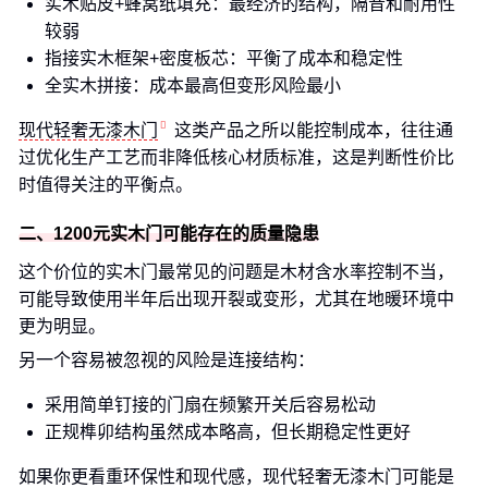
实木贴皮+蜂窝纸填充：最经济的结构，隔音和耐用性
较弱
指接实木框架+密度板芯：平衡了成本和稳定性
全实木拼接：成本最高但变形风险最小
现代轻奢无漆木门
这类产品之所以能控制成本，往往通
过优化生产工艺而非降低核心材质标准，这是判断性价比
时值得关注的平衡点。
二、1200元实木门可能存在的质量隐患
这个价位的实木门最常见的问题是木材含水率控制不当，
可能导致使用半年后出现开裂或变形，尤其在地暖环境中
更为明显。
另一个容易被忽视的风险是连接结构：
采用简单钉接的门扇在频繁开关后容易松动
正规榫卯结构虽然成本略高，但长期稳定性更好
如果你更看重环保性和现代感，现代轻奢无漆木门可能是