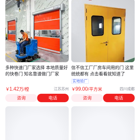
多种快速门厂家选择 本地质量好
信不信工厂厂房车间用的门 这里
的快卷门 知名靠谱做门厂家
统统都有 点击看看就知道了
实地验厂
1
.42
99
.00
￥
万
/樘
￥
/平方米
江苏苏州
四川成都
咨询
电话
咨询
电话