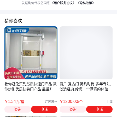
发送询价代表您同意
《用户服务协议》
《隐私政策》
猜你喜欢
教你避免买到劣质快速门产品 教
窗户 复古门 简约时尚,多年专注,
你辨别优质快卷门产品 靠谱升降
创造经典,给您一个满意的体验
门
1
.34
1200
.00
￥
万
/樘
￥
/个
江苏苏州
上海
咨询
电话
咨询
电话