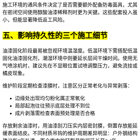
施工环境的通风条件决定了是否需要额外配备防毒面具，尤其
在密闭空间使用
醇酸油漆稀释剂
时更为关键。这些配套投入虽
小，但能显著降低返工风险。
五、影响持久性的三个施工细节
油漆固化阶段最易被忽视环境温湿度。低温环境下需搭配
低温
固化油漆固化剂
，潮湿环境中则要延长层间干燥时间。使用
无
气喷涂机
时，建议先在不显眼位置试喷调整压力，避免流挂或
橘皮现象。
维护阶段定期检查漆膜时，注意区分正常老化与异常剥落：
边缘处出现均匀粉化属正常氧化
局部起泡往往预示底层处理不到位
成片剥落需检查表面预处理是否合格
存放剩余油漆时，用油漆刮刀压实内层密封膜，倒置存放能延
缓表面结皮。不同材质吊钩的维护周期差异明显：户外钢结构