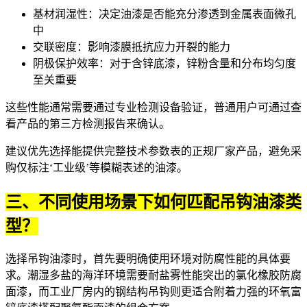
基材润湿性：决定油漆是否能充分渗透到金属表面微孔
中
交联密度：影响漆膜抵抗应力开裂的能力
阴极保护效率：对于含锌底漆，锌粉含量和分布均匀度
至关重要
这些性能通常需要通过专业检测设备验证，普通用户可通过查
看产品的第三方检测报告来确认。
建议优先选择能提供完整技术参数表的正规厂家产品，避免采
购仅标注‘工业级’等模糊表述的油漆。
三、不同使用场景下如何匹配吊钩油漆类
型？
选择吊钩油漆时，首先要明确使用环境对防腐性能的具体要
求。潮湿多盐的海洋环境需要耐盐雾性能突出的
氯化橡胶防腐
面漆
，而工业厂房内的钢结构吊钩则更适合附着力强的
环氧富