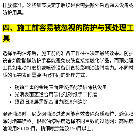
排放标准。这些细节决定了后续是否需要额外采购通风设备或
防护用具。
四、施工前容易被忽视的防护与预处理工
具
选择吊钩油漆后，施工前的准备工作往往决定最终效果。防护
设备如
耐酸碱防护手套
能避免皮肤直接接触化学品，而预处理
工具如
电动打磨机
或喷砂设备则直接影响油漆附着力。不同材
质的吊钩表面需要匹配不同的处理方式：
锈蚀严重的金属表面建议搭配
喷砂除锈设备
光滑表面更适合用碳化硅砂纸手工打磨
残留旧漆层需配合
强力脱漆剂
清除
混合油漆时，
尼龙网油漆过滤网
能有效去除杂质颗粒，避免喷
涂时堵塞喷枪。根据油漆粘度选择不同目数的过滤网：高粘度
油漆用80-100目，精细喷涂建议150目以上。