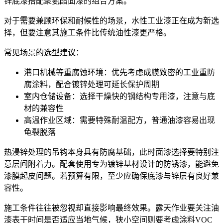
锌底漆
搭配
聚氨酯面漆
的组合方案。
对于需要兼顾环保和耐候性的场景，
水性工业漆
正在成为新选
择，但要注意其施工条件比传统油性漆更严格。
常见场景的选型建议：
港口机械等重腐蚀环境：优先考虑成膜致密的
工业重防
腐涂料
，配合
镀锌处理
可延长保护周期
室内仓储设备：选择干燥快的
钢结构专用漆
，注意与底
材的兼容性
高温作业区域：需要特殊耐温配方，普通油漆容易出现
龟裂脱落
热浸锌
处理的吊钩本身具有防腐基础，此时面漆选择要特别注
意层间附着力。配套使用专为镀锌基材设计的防锈漆，能避免
漆膜起皮问题。若预算有限，至少应确保底漆与锌层有良好兼
容性。
施工条件往往被忽视却直接影响最终效果。露天作业要关注油
漆表干时间是否适应当地气候，狭小空间则要考虑涂料VOC