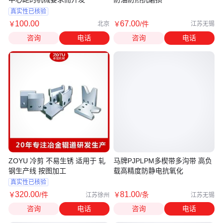
真实性已核验
100
.00
67
.00
￥
￥
/件
北京
江苏无锡
咨询
电话
咨询
电话
ZOYU 冷剪 不易生锈 适用于 轧
马牌PJPLPM多楔带多沟带 高负
钢生产线 按图加工
载高精度防静电抗氧化
真实性已核验
320
.00
81
.00
￥
/件
￥
/条
江苏徐州
江苏无锡
咨询
电话
咨询
电话