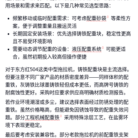
用场景和需求来匹配。以下是几种常见选型思路：
频繁移动或临时配重需求：可考虑
配重砂袋
等柔性方
案，便于调整重量且搬运灵活
长期固定安装场景：优先选择铸铁配重块，稳定性更高
且不易受环境影响
需要动态调节配重的设备：
液压配重系统
可能更适
合，虽然初期投入较高但操作便捷
对于东方红504这类中型拖拉机，铸铁配重块是主流选择。
但要注意不同厂家产品的材质密度差异——同样体积的配
重铁，灰铸铁比球墨铸铁轻但成本更低，而高牌号铸铁的
耐腐蚀性更好。采购时应要求供应商明确材质检测报告。
若作业环境潮湿或多尘，建议选择表面经过防锈处理的配
重铁。虽然价格略高，但能避免因锈蚀导致的配重失效问
题。部分
工程机械配重铁
采用特殊涂层工艺，在盐雾环
境下表现更稳定。
最后要考虑安装兼容性。部分老款拖拉机的前配重铁支架