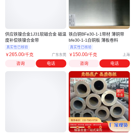
供应铁镍合金1J31软磁合金 磁温
铁白铜BFe30-1-1带材 薄铜带
度补偿铁镍合金带
bfe30-1-1白铜板 薄板卷料
真实性已核验
真实性已核验
265
.00
150
.00
￥
/千克
￥
/千克
广东东莞
上海
咨询
电话
咨询
电话