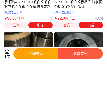
承怀供应BFe10-1-1铁白铜 铁白
BFe10-1-1铁白铜板棒 耐海水腐
铜带 铁白铜管 白铜棒 按需定制
蚀B10白铜锻件 锻环
真实性已核验
真实性已核验
93
.00
92
.00
￥
/千克
￥
/千克
上海
江苏无锡
咨询
电话
咨询
电话
立即咨询
获取底价
主页
铁镍合金4J29 4J32 4J36 钢板
耐高温1J06铁镍合金板带 坡莫合
棒材 带材0.1mm起 定尺零切
金棒 已磁性热处理
真实性已核验
真实性已核验
223
.00
175
.00
￥
/千克
￥
/千克
广东东莞
广东东莞