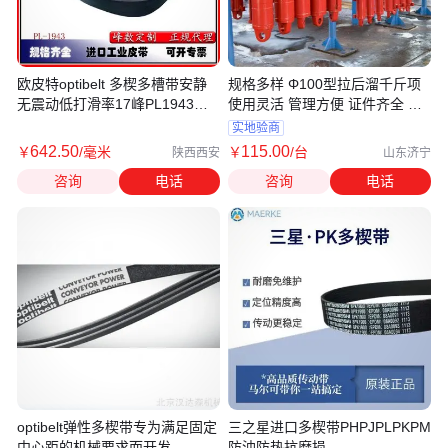
欧皮特optibelt 多楔多槽带安静
规格多样 Φ100型拉后溜千斤项
无震动低打滑率17峰PL1943奥
使用灵活 管理方便 证件齐全 维
比
护简单
实地验商
642
.50
115
.00
￥
/毫米
￥
/台
陕西西安
山东济宁
咨询
电话
咨询
电话
optibelt弹性多楔带专为满足固定
三之星进口多楔带PHPJPLPKPM
中心距的机械要求而开发
防油防热抗磨损