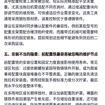
其中配重校准工具常被忽视，但实际对精准配平至关重
要。尤其当拖拉机需适配不同农具时，通过增减配重块内
部调节腔的填充物，可快速适应作业需求变化。这类工具
通常采用钢包铁材质，误差控制优于普通铸铁件。
建议在采购时同步确认配套件的兼容性。例如某些型号的
配重支架需配合楼顶抱杆使用，而履带式机械可能需要特
殊形状的固定链条。提前规划这些细节能避免到货后的二
次采购延误。
五、安装不当的隐患：前配重铁最容易被忽略的维护节点
前配重铁的安装位置和固定力度直接影响使用寿命。常见
误区包括：过度依赖螺栓紧固导致铸铁件开裂，或为图省
事将配重块直接堆叠在不平整表面。正确的做法是先清洁
拖拉机安装面，使用扭矩扳手按标准力度分次拧紧，最后
用水平仪检查整体平衡。
在多雨地区或长期停放时，建议加装配重防护罩。裸露的
铸铁件易因潮湿产生氧化层，不仅增加自重误差，还可能
污染液压系统。防护罩选择需考虑通风性，避免密闭空间