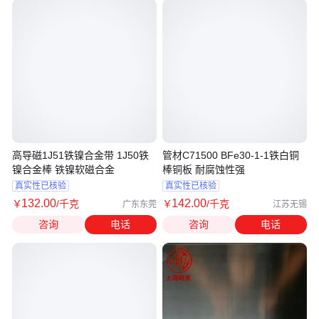
高导磁1J51铁镍合金带 1J50铁
管材C71500 BFe30-1-1铁白铜
镍合金棒 铁镍软磁合金
棒铜板 耐腐蚀性强
真实性已核验
真实性已核验
132
.00
142
.00
￥
/千克
￥
/千克
广东东莞
江苏无锡
咨询
电话
咨询
电话