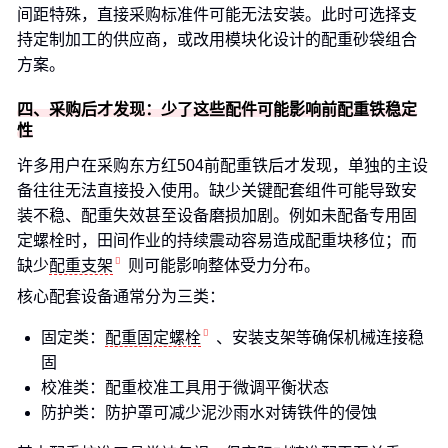
间距特殊，直接采购标准件可能无法安装。此时可选择支
持定制加工的供应商，或改用模块化设计的配重砂袋组合
方案。
四、采购后才发现：少了这些配件可能影响前配重铁稳定
性
许多用户在采购东方红504前配重铁后才发现，单独的主设
备往往无法直接投入使用。缺少关键配套组件可能导致安
装不稳、配重失效甚至设备磨损加剧。例如未配备专用固
定螺栓时，田间作业的持续震动容易造成配重块移位；而
缺少
配重支架
则可能影响整体受力分布。
核心配套设备通常分为三类：
固定类：
配重固定螺栓
、安装支架等确保机械连接稳
固
校准类：配重校准工具用于微调平衡状态
防护类：防护罩可减少泥沙雨水对铸铁件的侵蚀