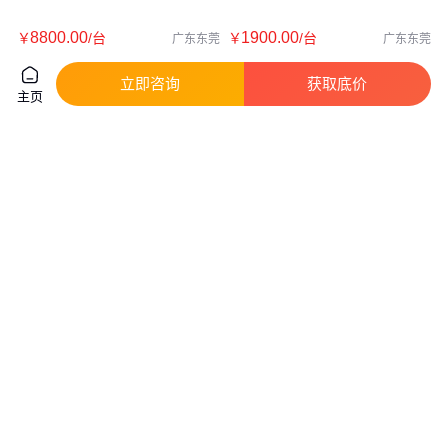
8800
.00
1900
.00
￥
/台
￥
/台
广东东莞
广东东莞
咨询
电话
咨询
电话
立即咨询
获取底价
主页
雾炮机 建筑工地 雾珠粘合力强
储煤仓 抑尘降温 城市街道除尘
绿化喷洒降尘 北华环保
降温雾炮车 雾珠粘合力强
实地验厂
真实性已核验
2
.38
2
.00
￥
万
/台
￥
万
/台
山东济宁
山东济宁
咨询
电话
咨询
电话