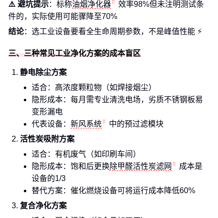
⚠️ 避坑提示
：标称
油烟净化器
效率98%但未注明测试条
件的，实际使用可能骤降至70%
结论
：选工业设备要看全生命周期参数，不是峰值性能 ⚡
三、三种常见工业净化方案的成本盲区
静电除尘方案
适合：高浓度颗粒物（如焊接烟尘）
隐形成本：每月需专业清洗电场，劣质不锈钢板易
变形漏电
代表设备：
新风系统
中的预过滤模块
活性炭吸附方案
适合：有机废气（如印刷车间）
隐形成本：饱和后更换
除甲醛活性炭滤网
成本是
设备的1/3
替代方案：催化燃烧设备可将运行成本降低60%
复合净化方案