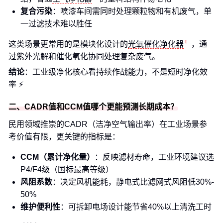
复合污染
：喷漆车间需同时处理颗粒物和有机废气，单
一过滤技术难以胜任
这类场景更常用的是模块化设计的
光氧催化净化器
，通
过紫外光解和催化氧化协同处理复杂废气。
结论
：工业级净化核心看持续作战能力，不是短时净化效
率 ⚡
二、CADR值和CCM值哪个更能预测长期成本？
民用领域推崇的CADR（洁净空气输出率）在工业场景参
考价值有限，更关键的指标是：
CCM（累计净化量）
：反映滤材寿命，工业环境建议选
P4/F4级（国标最高等级）
风阻系数
：决定风机能耗，静电式比滤网式风阻低30%-
50%
维护便利性
：可拆卸电场设计能节省40%以上清洗工时