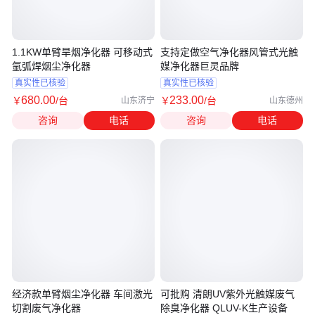
1.1KW单臂旱烟净化器 可移动式
支持定做空气净化器风管式光触
氩弧焊烟尘净化器
媒净化器巨灵品牌
真实性已核验
真实性已核验
680
.00
233
.00
￥
/台
￥
/台
山东济宁
山东德州
咨询
电话
咨询
电话
经济款单臂烟尘净化器 车间激光
可批购 清朗UV紫外光触媒废气
切割废气净化器
除臭净化器 QLUV-K生产设备