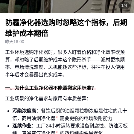
1/4
防霾净化器选购时忽略这个指标，后期
维护成本翻倍
昨天16:00
工业环境选购净化器时，很多人盯着价格和净化效率砍预
算，却忽略了后期维护成本这个隐形杀手——滤材更换频
率、电场清洗难度、风机能耗这些指标，往往在投入使用
半年后才会暴露出真实成本。
一、为什么工业净化器不能照搬家用标准？
工业场景的净化需求与家用有本质差异：
污染浓度高
：餐饮后厨的油烟颗粒物浓度是住宅的几十
倍，
商用油烟净化器
需要更强的电场吸附能力
连续作业
：工厂24小时运转要求设备耐腐蚀、防油污板
结，普通
空气净化器
的塑料结构件易老化