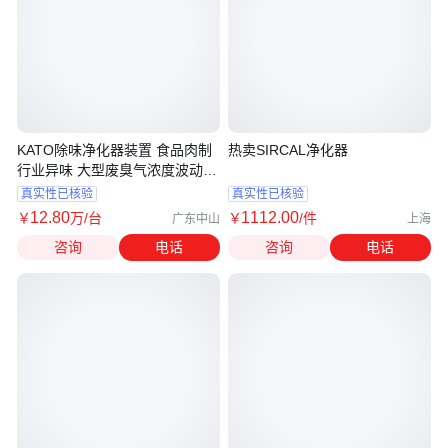
KATO除味净化器装置 食品肉制
热卖SIRCAL净化器
行业异味 大型废臭气浓度波动处
理设备
真实性已核验
真实性已核验
12
.80
1112
.00
￥
万
/台
￥
/件
广东中山
上海
咨询
电话
咨询
电话