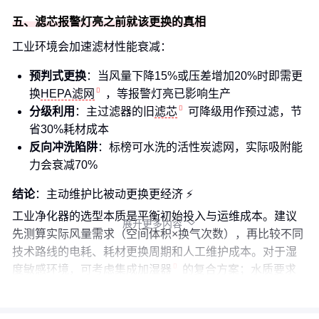
五、滤芯报警灯亮之前就该更换的真相
工业环境会加速滤材性能衰减：
预判式更换
：当风量下降15%或压差增加20%时即需更
换
HEPA滤网
，等报警灯亮已影响生产
分级利用
：主过滤器的旧
滤芯
可降级用作预过滤，节
省30%耗材成本
反向冲洗陷阱
：标榜可水洗的活性炭滤网，实际吸附能
力会衰减70%
结论
：主动维护比被动更换更经济 ⚡
工业净化器的选型本质是平衡初始投入与运维成本。建议
展开更多内容

先测算实际风量需求（空间体积×换气次数），再比较不同
技术路线的电耗、耗材更换周期和人工维护成本。对于湿
度敏感环境，可考虑集成
加湿器
的复合方案；水质要求
高的场所则需搭配
水净化器
预处理。