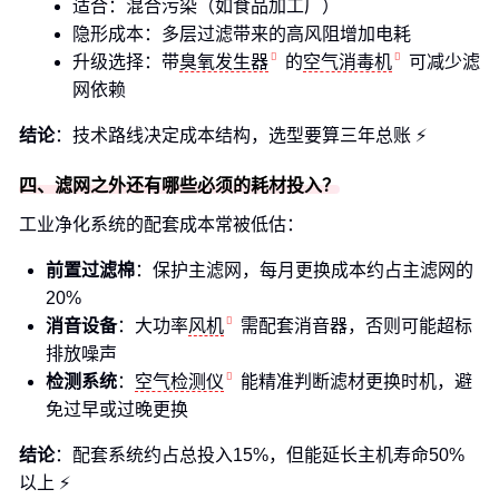
适合：混合污染（如食品加工厂）
隐形成本：多层过滤带来的高风阻增加电耗
升级选择：带
臭氧发生器
的
空气消毒机
可减少滤
网依赖
结论
：技术路线决定成本结构，选型要算三年总账 ⚡
四、滤网之外还有哪些必须的耗材投入？
工业净化系统的配套成本常被低估：
前置过滤棉
：保护主滤网，每月更换成本约占主滤网的
20%
消音设备
：大功率
风机
需配套消音器，否则可能超标
排放噪声
检测系统
：
空气检测仪
能精准判断滤材更换时机，避
免过早或过晚更换
结论
：配套系统约占总投入15%，但能延长主机寿命50%
以上 ⚡