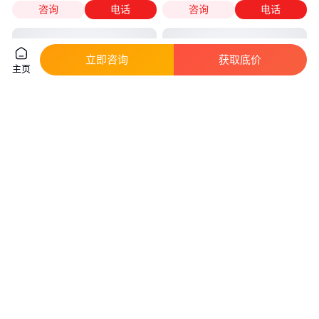
咨询
电话
咨询
电话
立即咨询
获取底价
主页
户外伸缩臂投光灯家用庭院灯阳
一体式壁灯感应户外家用庭院灯
台室外大功率太阳能灯
新农村室外LED投光灯
真实性已核验
真实性已核验
135
.00
135
.00
￥
/个
￥
/个
广东江门
广东江门
咨询
电话
咨询
电话