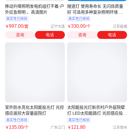
移动升降照明发电机组打不着-户
隧道灯 使用寿命长 无闪烁质量
外应急照明.、高清图片
好 可适用多种复杂照明环境 凯
飞
真实性已核验
真实性已核验
997
.00
330
.00
￥
/套
￥
/个
辽宁大连
江苏盐城
咨询
电话
咨询
电话
室外防水亮化太阳能投光灯 光控
太阳能投光灯新农村户外庭院壁
感应遥控大容量庭院灯
灯 LED太阳能路灯 光控感应投光
灯
真实性已核验
真实性已核验
135
.00
121
.80
￥
/个
￥
广东江门
江苏常州