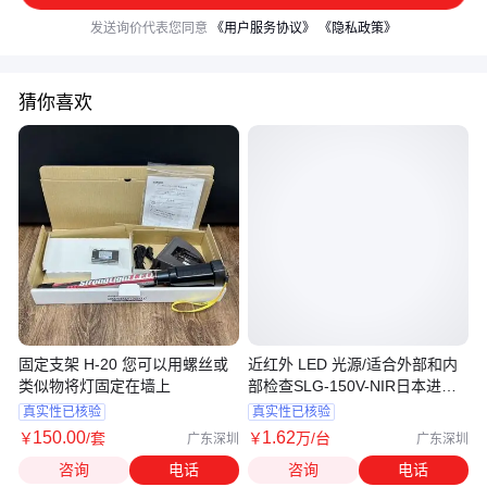
发送询价代表您同意
《用户服务协议》
《隐私政策》
猜你喜欢
固定支架 H-20 您可以用螺丝或
近红外 LED 光源/适合外部和内
类似物将灯固定在墙上
部检查SLG-150V-NIR日本进口
revox
真实性已核验
真实性已核验
150
.00
1
.62
￥
/套
￥
万
/台
广东深圳
广东深圳
咨询
电话
咨询
电话