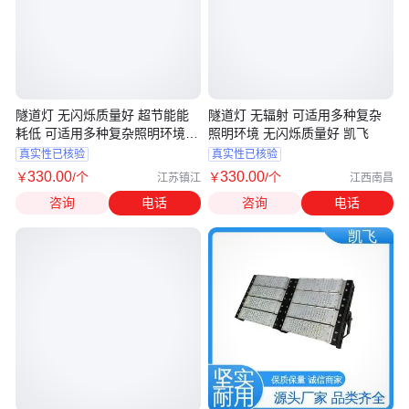
隧道灯 无闪烁质量好 超节能能
隧道灯 无辐射 可适用多种复杂
耗低 可适用多种复杂照明环境
照明环境 无闪烁质量好 凯飞
凯飞
真实性已核验
真实性已核验
330
.00
330
.00
￥
/个
￥
/个
江苏镇江
江西南昌
咨询
电话
咨询
电话