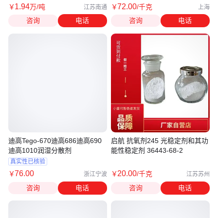
1
.94
72
.00
￥
万
/吨
￥
/千克
江苏南通
上海
咨询
电话
咨询
电话
迪高Tego-670迪高686迪高690
启航 抗氧剂245 光稳定剂和其功
迪高1010润湿分散剂
能性稳定剂 36443-68-2
真实性已核验
76
.00
20
.00
￥
￥
/千克
浙江宁波
江苏苏州
咨询
电话
咨询
电话