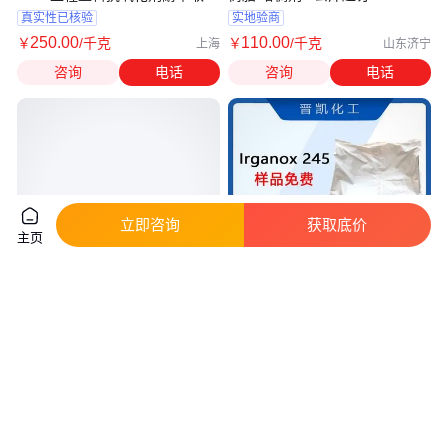
分子量
真实性已核验
实地验商
250
.00
110
.00
￥
/千克
￥
/千克
上海
山东济宁
咨询
电话
咨询
电话
立即咨询
获取底价
主页
抗氧剂703（2,6-二叔丁基-4-二
巴斯夫Irganox245抗氧剂 白色粉
甲胺甲基苯酚） 88-27-7 初熔点
末 国标认证25kg装
93
140
.00
239
.00
￥
/千克
￥
/千克
湖北武汉
广东广州
咨询
电话
咨询
电话