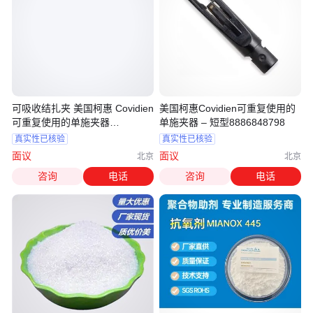
可吸收结扎夹 美国柯惠 Covidien
美国柯惠Covidien可重复使用的
可重复使用的单施夹器
单施夹器 – 短型8886848798
8886848700
真实性已核验
真实性已核验
面议
面议
北京
北京
咨询
电话
咨询
电话