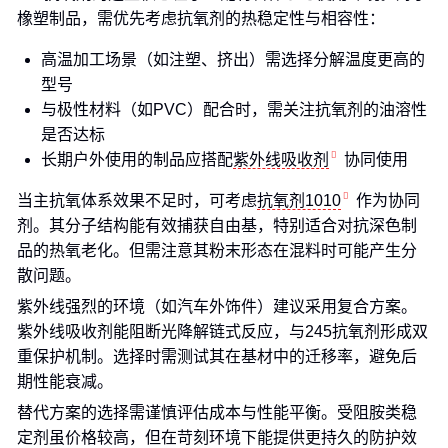
橡塑制品，需优先考虑抗氧剂的热稳定性与相容性：
高温加工场景（如注塑、挤出）需选择分解温度更高的
型号
与极性材料（如PVC）配合时，需关注抗氧剂的油溶性
是否达标
长期户外使用的制品应搭配
紫外线吸收剂
协同使用
当主抗氧体系效果不足时，可考虑
抗氧剂1010
作为协同
剂。其分子结构能有效捕获自由基，特别适合对抗深色制
品的热氧老化。但需注意其粉末形态在混料时可能产生分
散问题。
紫外线强烈的环境（如汽车外饰件）建议采用复合方案。
紫外线吸收剂能阻断光降解链式反应，与245抗氧剂形成双
重保护机制。选择时需测试其在基材中的迁移率，避免后
期性能衰减。
替代方案的选择需谨慎评估成本与性能平衡。受阻胺类稳
定剂虽价格较高，但在苛刻环境下能提供更持久的防护效