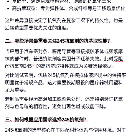
基础型：满足常规塑料管材、薄膜的抗氧化需求
高抗萃取型：专为弹性体、合成纤维等易迁移场景优化
这种差异直接决定了抗氧剂在复杂工况下的持久性，也是
后续选型需要优先关注的维度。
二、哪些场景最需要关注245抗氧剂的抗萃取性能？
当应用于汽车密封条、医用导管等直接接触液体或频繁摩
擦的部件时，普通抗氧剂容易因分子迁移失效。此时
受阻
酚抗氧剂245
的高抗萃取特性就成为关键选择依据。
对比测试表明，优质245抗氧剂在模拟体液环境中的保持率
明显优于常规产品，这对需要长期服役的医疗器械用塑料
尤为重要。
若制品需要经历高温加工或染色处理，还需特别验证抗氧
剂与色母粒的相容性，避免出现色斑或效能下降。
三、如何根据应用需求选择245抗氧剂？
245抗氧剂的选型核心在于匹配材料体系与使用环境。对于