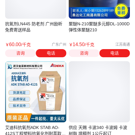
抗氧剂LN445 防老剂 广州励昕
聚醚N-210聚醚多元醇DL-1000D
免费寄送样品
弹性体聚醚210
60
.00
14
.50
￥
/千克
￥
/千克
广东广州
江苏南通
咨询
电话
咨询
电话
艾迪科抗氧剂ADK STAB AO-
供应 天赐 卡波340 卡波姆 卡波
412S工程塑料抗氧化剂耐萃取高
树脂 增稠剂 1公斤起订