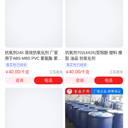
抗氧剂245 高效抗氧化剂 厂家
抗氧剂702(4426)受阻酚 塑料 橡
用于ABS MBS PVC 聚氨酯 聚甲
胶 油品 抗氧化剂
醛 丁苯胶乳
真实性已核验
真实性已核验
40
.00
40
.00
￥
/千克
￥
/千克
江苏南京
江苏南京
咨询
电话
咨询
电话