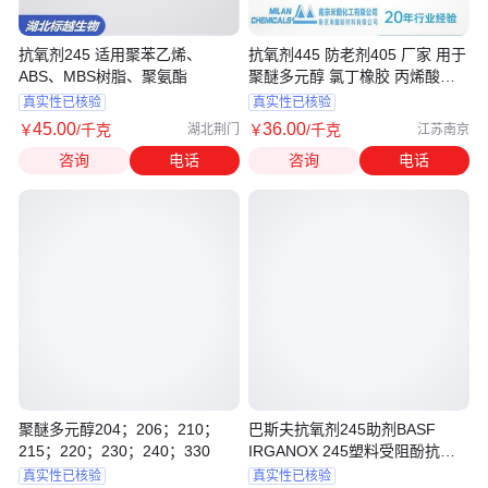
抗氧剂245 适用聚苯乙烯、
抗氧剂445 防老剂405 厂家 用于
ABS、MBS树脂、聚氨酯
聚醚多元醇 氯丁橡胶 丙烯酸酯
橡胶
真实性已核验
真实性已核验
45
.00
36
.00
￥
/千克
￥
/千克
湖北荆门
江苏南京
咨询
电话
咨询
电话
聚醚多元醇204；206；210；
巴斯夫抗氧剂245助剂BASF
215；220；230；240；330
IRGANOX 245塑料受阻酚抗氧
化剂
真实性已核验
真实性已核验