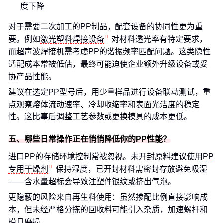
度下降
对于需要二次加工的PP制品，配套设备的协同性更为重
要。例如
激光塑料焊接设备
对材料透光率有特定要求，
而超声波焊接机需考虑PP的谐振频率匹配问题。这类隐性
适配成本常被低估，最终可能迫使企业额外升级设备或妥
协产品性能。
建议在选定PP型号后，用少量样品进行设备联动测试，重
点观察熔体流动速率、冷却收缩率和表面光洁度的稳定
性。这比事后调整工艺参数或更换模具的成本更低。
五、哪些日常操作正在悄悄降低你的PP性能？
进口PP的存储环境控制常被忽视。未开封原料建议使用
PP
专用干燥剂
保持湿度，已开封材料需密封存放避免吸湿
——含水量超标会导致注塑件银纹或挤出气泡。
更隐蔽的风险来自再生料使用：虽然掺配比例直接影响成
本，但未经严格分拣的回收料可能引入杂质，加速螺杆和
模具磨损。