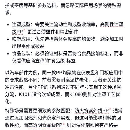
指或密度等基础参数选料，而忽略实际应用场景的特殊需
求。
注塑成型：需要关注流动性和成型收缩率，
高刚性注塑
级PP
更适合薄壁件和精密部件
吹塑应用：优先选择熔体强度高的均聚物，避免加工时
出现垂伸或破裂
食品包装：必须验证材料是否符合食品接触标准，而非
仅看供应商宣称的"食品级"标签
以汽车部件为例，同一款PP均聚物在仪表盘和门板应用中
的要求截然不同：前者需要耐高温抗老化，后者更关注抗
冲击性能。台化PP的K系列通过不同牌号实现了这种场景
分流，K1011适合吹塑成型，而K1080则针对注塑工艺优
化。
特殊场景需要更细致的参数匹配：
防火抗紫外线PP
通常
通过添加阻燃剂和光稳定剂实现，但这可能影响材料的回
收性能；而
高透明食品级PP
则对催化剂残留有严格要