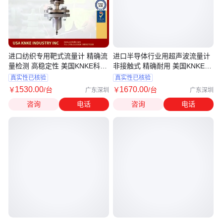
进口纺织专用靶式流量计 精确流
进口半导体行业用超声波流量计
量检测 高稳定性 美国KNKE科恩
非接触式 精确耐用 美国KNKE科
科品牌
恩科
真实性已核验
真实性已核验
1530
.00
1670
.00
￥
/台
￥
/台
广东深圳
广东深圳
咨询
电话
咨询
电话