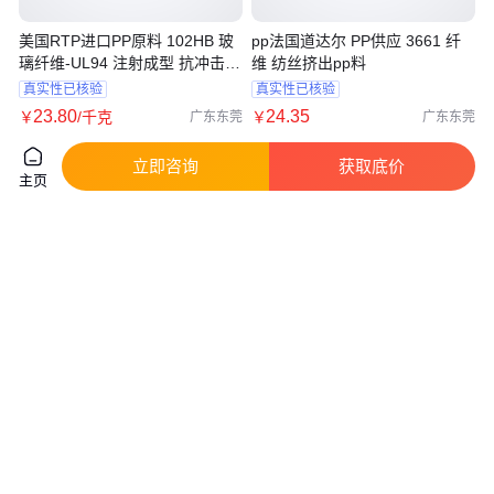
美国RTP进口PP原料 102HB 玻
pp法国道达尔 PP供应 3661 纤
璃纤维-UL94 注射成型 抗冲击pp
维 纺丝挤出pp料
塑料
真实性已核验
真实性已核验
23
.80
24
.35
￥
/千克
￥
广东东莞
广东东莞
咨询
电话
咨询
电话
立即咨询
获取底价
主页
进口PP原料 埃克森pp塑料
埃克森进口PP原料 7675KE2 高
4712E1 中等刚度 原厂原包
透明pp塑料 共聚物 抗静电
真实性已核验
真实性已核验