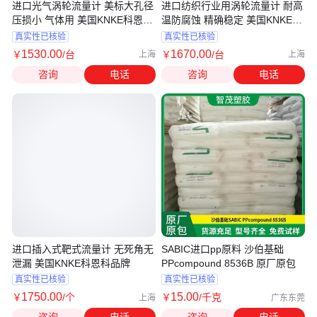
进口光气涡轮流量计 美标大孔径
进口纺织行业用涡轮流量计 耐高
压损小 气体用 美国KNKE科恩科
温防腐蚀 精确稳定 美国KNKE科
品牌
恩科
真实性已核验
真实性已核验
1530
.00
1670
.00
￥
/台
￥
/台
上海
上海
咨询
电话
咨询
电话
进口插入式靶式流量计 无死角无
SABIC进口pp原料 沙伯基础
泄漏 美国KNKE科恩科品牌
PPcompound 8536B 原厂原包
真实性已核验
真实性已核验
1750
.00
15
.00
￥
/个
￥
/千克
上海
广东东莞