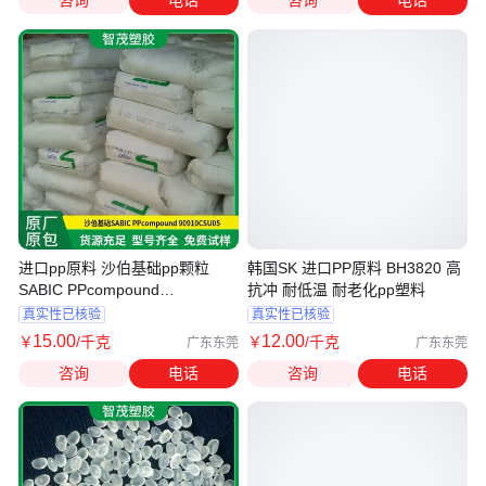
咨询
电话
咨询
电话
进口pp原料 沙伯基础pp颗粒
韩国SK 进口PP原料 BH3820 高
SABIC PPcompound
抗冲 耐低温 耐老化pp塑料
90910CSU05
真实性已核验
真实性已核验
15
.00
12
.00
￥
/千克
￥
/千克
广东东莞
广东东莞
咨询
电话
咨询
电话