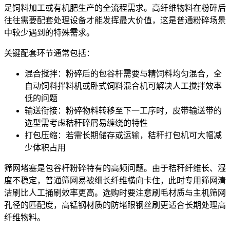
足饲料加工或有机肥生产的全流程需求。高纤维物料在粉碎后
往往需要配套处理设备才能发挥最大价值，这是普通粉碎场景
中较少遇到的特殊需求。
关键配套环节通常包括：
混合搅拌：粉碎后的包谷杆需要与精饲料均匀混合，
全
自动饲料拌料机
或
卧式饲料混合机
可解决人工搅拌效率
低的问题
输送衔接：粉碎物料转移至下一工序时，
皮带
输送带
的
选型需考虑秸秆碎屑易缠绕的特性
打包压缩：若需长期储存或运输，
秸秆打包机
可大幅减
少体积占用
筛网堵塞是包谷杆粉碎特有的高频问题。由于秸秆纤维长、湿
度不稳定，普通筛网易被细长纤维横向卡住，此时专用
筛网清
洁刷
比人工捅刷效率更高。选购时要注意刷毛材质与主机筛网
孔径的匹配度，高锰钢材质的防堵眼钢丝刷更适合长期处理高
纤维物料。