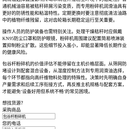
通机械油容易被秸秆碎屑污染变质，而专用
粉碎机润滑油
具有
更好的防锈性能和粘温特性。定期更换时要注意彻底清洁油路
中的植物纤维残留，这对齿轮箱长期稳定运行至关重要。
操作人员的防护装备也需特别关注。处理干燥秸秆时应佩戴
KN95防尘口罩
和
防护眼镜
，粉碎机周围建议配置简易喷淋装
置抑制粉尘扩散。这些细节投入虽小，却能显著降低长期作业
的健康风险。
包谷杆粉碎机的价值评估不能停留在主机价格层面。从筛网防
堵设计到配套混合设备，从湿度控制方法到专用润滑油选择，
每个环节都指向高纤维物料处理的特殊性。决策时先明确自身
产量需求和后续工序衔接方式，再反推主机规格与配套方案，
才能避免‘设备好用但系统不畅’的常见困境。
想找货源？
采购商品
您的电话