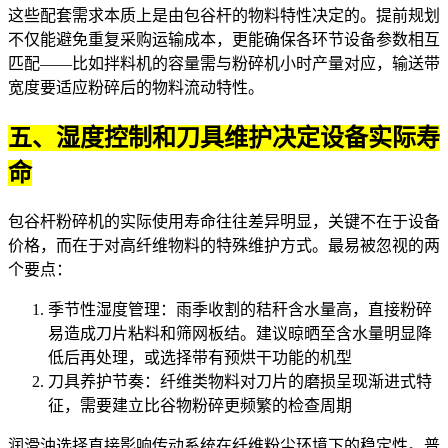
这些配套需求本质上是由包谷杆的物料特性决定的。提前规划
不仅能避免重复采购运输成本，更能确保各环节设备参数相互
匹配——比如拌料机的容量需与粉碎机小时产量对应，输送带
宽度要适应粉碎后的物料流动特性。
五、湿度控制和刀具维护决定设备实际寿
命
包谷杆粉碎机的实际使用寿命往往差异明显，关键不在于设备
价格，而在于对高纤维物料的特殊维护方式。最易被忽视的两
个要点：
季节性湿度管理：雨季收割的秸秆含水量高，直接粉碎
易造成刀片粘料和筛网板结。建议晾晒至含水量明显降
低后再处理，或选择带有预烘干功能的机型
刀具养护节奏：纤维类物料对刀片的磨损呈现渐进式特
征，需要建立比谷物粉碎更频繁的检查周期
润滑油选择直接影响传动系统在纤维粉尘环境下的稳定性。普