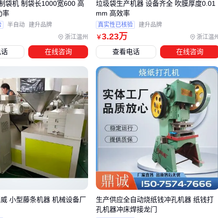
袋机 制袋长1000宽600 高
垃圾袋生产机器 设备齐全 吹膜厚度0.01
直接影响创作效率和作品质量。
功率
mm 高效率
完整的墨汁处理链需要三类关键配套：
验
半自动
建升品牌
真实性已核验
建升品牌
3
.23
万
浙江温州
浙江温
￥
过滤设备：如
墨汁过滤机
或
PP微孔滤膜
，去除研磨产生
电话
在线咨询
查看电话
在线咨询
的颗粒杂质
储存设备：
304墨水储蓄罐
或
不锈钢墨汁储存罐
能避免
属腐蚀污染墨色
定量工具：
墨盒灌装机
或
墨水固含量测定仪
确保每次取
墨浓度一致
其中过滤环节最容易被忽视。未过滤的墨汁可能含有研磨辊磨
损产生的金属微粒，长期使用会损伤毛笔。建议选择可搭配
喷
码机墨水过滤器
或
墨水囊式过滤器
的机型，这类设备能拦
截细微颗粒同时保持墨汁流动性。
配套设备的选择标准应与主机的研磨能力匹配——高频次创作
万威 小型藤条机器 机械设备厂
生产供应全自动烧纸钱冲孔机器 纸钱打
需要更大容量的
立式高位储液罐
，而追求墨色纯净度的场景
孔机器冲床焊接龙门