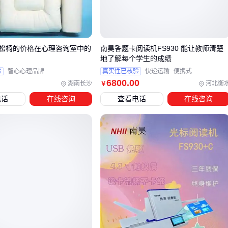
墨色是否随书写力度自然渐变
笔锋转折处能否形成清晰的边缘
干燥后是否保持均匀的哑光质感
松椅的价格在心理咨询室中的
南昊答题卡阅读机FS930 能让教师清楚
地了解每个学生的成绩
这些细节要求背后，是磨墨机器对墨条分子结构的还原能力
验
智心心理品牌
真实性已核验
快递运输
便携式
——这往往是千元级与专业级设备的核心分水岭。
6800
.00
湖南长沙
河北衡
￥
电话
在线咨询
查看电话
在线咨询
三、如何根据创作规模选择磨墨设备？
书法爱好者的创作需求差异显著，从个人日常练习到教学机构
批量用墨，对磨墨机器的性能要求截然不同。关键在于识别自
身创作强度与墨汁消耗量，避免陷入'高配低用'或'性能不足'的
常见误区。
个人练习：每周创作量低于5幅四尺作品时，选择紧凑型书
磨墨机即可满足需求，重点考察墨汁细腻度与易清洁性
教学机构：需匹配连续研磨能力，优先考虑带大容量墨仓和