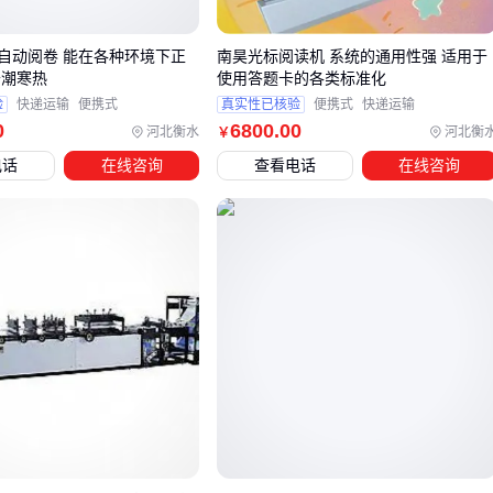
快速冷却系统的机型
商业创作：高频次、大批量场景应关注工业级
墨粉制作机
自动阅卷 能在各种环境下正
南昊光标阅读机 系统的通用性强 适用于
的原料兼容性与稳定性
干潮寒热
使用答题卡的各类标准化
验
快递运输
便携式
真实性已核验
便携式
快递运输
值得注意的是，传统
原石质发墨砚台
在创作体验上仍有不可
0
6800
.00
河北衡水
河北衡
￥
替代性，但需要与机械设备的效率优势结合评估。对于追求特
电话
在线咨询
查看电话
在线咨询
殊墨色层次的专业创作者，可保留手工研磨作为辅助手段。
选型时还需预留20%的性能余量以适应创作强度波动，同时注
意设备噪音对创作环境的影响。接下来需要了解不同机型对配
套墨汁处理设备的要求。
四、如何避免磨墨机器买完才发现流程中断？
采购磨墨机器只是书法创作流程机械化的第一步，墨汁从研磨
到使用的完整链路还需要配套设备支持。常见的中断场景包
括：研磨后的墨汁含有杂质影响书写流畅度、大量墨汁储存时
容易沉淀分层、灌装过程难以控制墨量导致浪费。这些问题会