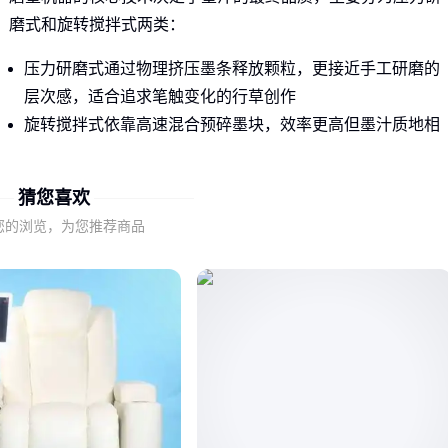
磨式和旋转搅拌式两类：
压力研磨式通过物理挤压墨条释放颗粒，更接近手工研磨的
层次感，适合追求笔触变化的行草创作
旋转搅拌式依靠高速混合预碎墨块，效率更高但墨汁质地相
对单一，适合需要快速补墨的教学场景
猜您喜欢
选择时需注意：看似相同的出墨速度，可能因技术原理不同导
致墨汁悬浮颗粒的均匀度存在肉眼可见差异。
您的浏览，为您推荐商品
二、专业级书法创作对磨墨机器的隐形要求
真正影响作品表现力的并非机器标称的研磨速度，而是墨条硬
度与设备压力的匹配度：硬质松烟墨需要更强的垂直压力才能
充分释放胶质，而油烟墨过度研磨反而会破坏其特有的光泽层
次。
观察墨汁品质时，专业创作者更关注三点：