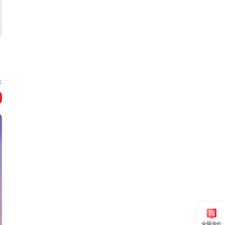
水
法
全网询价