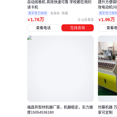
自动阅卷机 高效快速可靠 学校都在用的
建升方便袋制
读卡机
效电动机3
真实性已核验
全自动
快速
真实性已核
1
.78
万
1
.96
万
山东青岛
￥
￥
查看电话
在线咨询
查看
福昌异型材机器厂家，机器稳定，实力雄
仿藤机器 
厚15054536180
家可定制