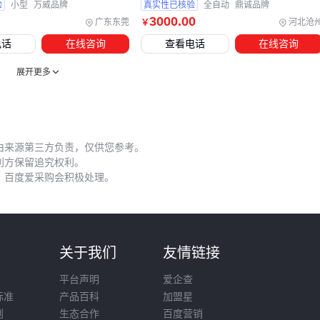
则要关注过滤精度。提前规划这些环节，才能让机械磨墨真正
验
小型
万威品牌
真实性已核验
全自动
鼎诚品牌
3000
.00
融入创作流程。
广东东莞
河北沧
￥
电话
在线咨询
查看电话
在线咨询
五、长期使用后墨质下降的预防方案
展开更多
磨墨机器的性能衰减往往表现为墨汁颗粒感增加或研磨时间延
长，这通常与两个因素有关：研磨部件的自然磨损和墨渣堆
积。前者影响研磨精度，后者会导致墨色发灰。
由来源第三方负责，仅供您参考。
维护策略需要分场景制定：
利方保留追究权利。
，百度爱采购会积极处理。
教学机构等高强度使用环境：每完成一定研磨量后检查研磨
机替换辊的磨损情况，同时用墨汁过滤机清理循环系统中的
残留墨渣
个人创作等间歇使用场景：每次使用后清洁墨汁接触面，定
则
关于我们
友情链接
期拆卸检查
三辊研磨机
的辊间间隙
平台声明
爱企查
墨条预处理同样重要。过大的墨块直接投入研磨可能加速磨
标准
产品百科
加盟星
则
生态合作
百度营销
损，用墨条专用刀具切割成合适尺寸既能保护设备，又能提升