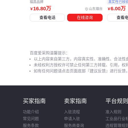
福昌品牌
真实性已核
16
.80
万
6
.00
万
山东烟台
￥
￥
查看电话
在线咨询
查看
百度爱采购温馨提示：
以上内容来自第三方，内容真实性、准确性、合法性
未经权利方授权许可禁止任何第三方转载、引用，权
如有任何问题请点击页面底部『建议反馈』进行反馈
买家指南
卖家指南
平台规
功能介绍
入驻流程
准入规则
常见问题
申请入驻
工业品行业
服务条款
服务商查询
违规管理规