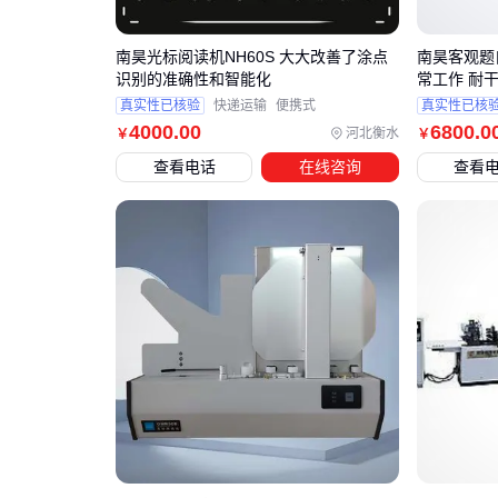
南昊光标阅读机NH60S 大大改善了涂点
南昊客观题
识别的准确性和智能化
常工作 耐
真实性已核验
快递运输
便携式
真实性已核
4000
.00
6800
.0
河北衡水
￥
￥
查看电话
在线咨询
查看