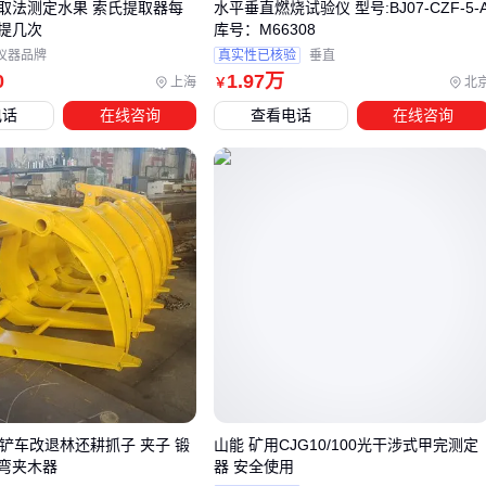
取法测定水果 索氏提取器每
水平垂直燃烧试验仪 型号:BJ07-CZF-5-
钻头，后者价格可能高出数倍但能减少更换频率。
提几次
库号：M66308
仪器品牌
真实性已核验
垂直
泥浆处理系统是另一个容易被低估的配套环节。低效的系统会
0
1
.97
万
上海
北
￥
导致钻屑堆积加速钻杆磨损，而高性能系统虽然初期投入较
电话
在线咨询
查看电话
在线咨询
高，但能延长主设备关键部件寿命。 类似
打印机清洁套件
对
打印头
的保护作用，定期清理钻杆和液压系统的专业工具同
样不可或缺——这些看似次要的配套，实则是控制长期成本的
关键。
移动需求频繁的工地还需考虑设备转运方案。带轮底座虽增加
初期采购成本，但能避免吊装费用和搬运损伤，这点与
打印机
移动底座
减少办公室设备磨损的逻辑一致。
五、违规操作如何悄悄吞噬你的设备预算？
超负荷运行是缩短DX7004寿命的主要原因。许多用户为赶工
期会让设备持续超出额定载荷工作，这就像让打印机连续超量
0铲车改退林还耕抓子 夹子 锻
山能 矿用CJG10/100光干涉式甲完测定
弯夹木器
器 安全使用
打印——短期看似提升效率，实则加速核心部件老化。