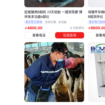
妊娠猪用B超机 19天验胎 一键测背膘 博
母猪怀孕做
祥来多功能b超仪
B超测孕仪
真实性已核验
货到付款
多功能
真实性已核
4800
.00
8600
.0
河南郑州
￥
￥
查看电话
在线咨询
查看