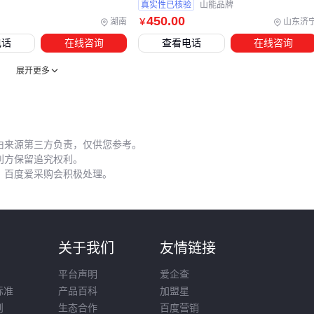
真实性已核验
山能品牌
液压系统维护有三大常见误区：
450
.00
湖南
山东济
￥
电话
在线咨询
查看电话
在线咨询
忽视油温监控，导致密封件加速老化
混用不同型号液压油，造成系统内部腐蚀
展开更多
过滤网更换不及时，使杂质进入精密阀体 这些细节的疏忽最
终会反映在维修账单上，其成本可能超过设备年折旧额。
存放环境同样影响设备状态。潮湿环境下停放的设备，其电路
由来源第三方负责，仅供您参考。
板故障率明显高于干燥环境，这与
防静电手套
保护电子元件
利方保留追究权利。
的原理相通——预防性措施的成本远低于故障维修。
，百度爱采购会积极处理。
评估DX7004的真实成本需要跳出报价单数字：先根据岩层特
性匹配钻头等耗材，再核算配套系统的协同效率，最后将操作
规范纳入维护成本计算。这种全周期视角才能避免‘低价采购，
则
关于我们
友情链接
高价运维’的陷阱。
平台声明
爱企查
标准
产品百科
加盟星
则
生态合作
百度营销