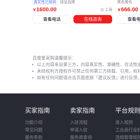
真实性已核验
锐呈品牌
黑色黄色
1600
.00
666
.00
上海
￥
￥
查看电话
在线咨询
查看
百度爱采购温馨提示：
以上内容来自第三方，内容真实性、准确性、合法性
未经权利方授权许可禁止任何第三方转载、引用，权
如有任何问题请点击页面底部『建议反馈』进行反馈
买家指南
卖家指南
平台规
功能介绍
入驻流程
准入规则
常见问题
申请入驻
工业品行业
服务条款
服务商查询
违规管理规