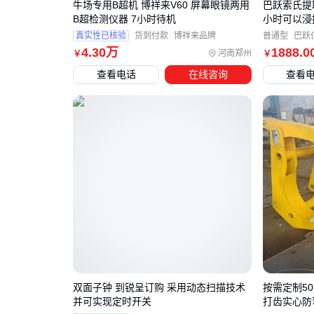
牛场专用B超机 博祥来V60 屏幕眼镜两用
巴跃索氏提
B超检测仪器 7小时待机
小时可以浸
真实性已核验
货到付款
博祥来品牌
普通型
巴跃
4
.30
万
1888
.0
河南郑州
￥
￥
查看电话
在线咨询
查看
双面子钟 到锐呈订购 采用动态扫描技术
按需定制5
并可实现定时开关
打齿实心防