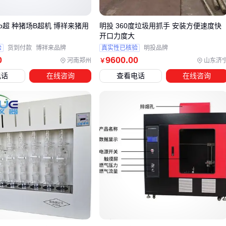
求动力参数
b超 种猪场B超机 博祥来猪用
明投 360度垃圾用抓手 安装方便速度快
热敏打印机
在医疗影像输出等专业场景中表现出色，其干式
开口力度大
打印技术和快速预热特性特别适合需要即时成像的场合。而
条
验
货到付款
博祥来品牌
真实性已核验
明投品牌
0
9600
.00
码打印机
则在工业标识领域更具优势，热转印打印方式能保
河南郑州
山东济
￥
证标签在复杂环境下的持久性。
电话
在线咨询
查看电话
在线咨询
确定主设备配置后，还需要评估配套系统的兼容性。例如钻头
类型与岩层的匹配度、泥浆泵的流量参数等，这些看似次要的
因素实际会显著影响整体作业效率。建议先梳理核心需求清
单，再逐步筛选适配的辅助设备。
四、为什么配套设备的选择直接影响总成本？
采购DX7004后，许多用户会发现实际使用成本远超设备报
价。钻头磨损、泥浆处理系统效率不足等问题会显著增加停机
时间和耗材支出。 以钻头为例，不同岩层适配的钻头材质差异
明显：软岩层使用普通合金钻头即可，而硬岩层需要更耐磨的