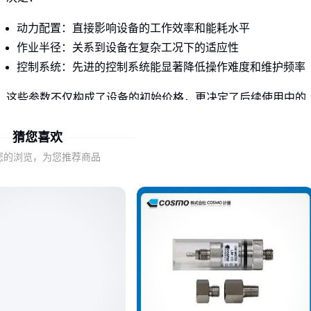
动力配置：直接影响设备的工作效率和能耗水平
作业半径：关系到设备在复杂工况下的适应性
控制系统：先进的控制系统能显著降低操作难度和维护频率
这些参数不仅构成了设备的初始价格，更决定了后续使用中的
效率成本和维护成本。参数相近的设备，价格差异可能主要体
猜您喜欢
现在这些长期价值上。
您的浏览，为您推荐商品
当你看到两台DX7004标价不同时，先别急着选择便宜的——
参数表上的数字相同，可能隐藏着材质和工艺的巨大差异。
二、为什么有些DX7004用不久就开始维修？
设备耐用性的差异往往来自那些报价单上不会标注的细节：
钻杆钢材：优质钢材能承受更高强度的连续作业
液压系统密封件：劣质密封件会导致频繁漏油和停机