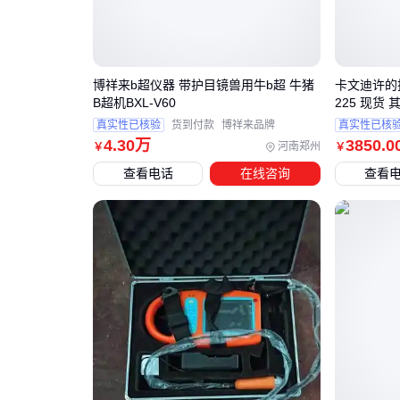
博祥来b超仪器 带护目镜兽用牛b超 牛猪
卡文迪许的扭
B超机BXL-V60
225 现货 
真实性已核验
货到付款
博祥来品牌
真实性已核
4
.30
万
3850
.0
河南郑州
￥
￥
查看电话
在线咨询
查看