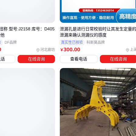
这些‘看不见’的部件，恰恰是决定设备全生命周期成本的关键
采购时多问几句关于材质和工艺的问题，能帮你避开后续高昂
的维修账单。
称 型号:J2158 库号：D405
泄漏孔是进行日常校验时让其发生定量
下次看到特别低的DX7004报价时，建议先了解下这些隐蔽部
其他
泄漏来确认测漏仪的感度
件的配置情况——这往往是厂家压缩成本的首选区域。
验
DF品牌
真实性已核验
科斯莫品牌
0
300
.00
河北廊坊
上
￥
三、如何根据实际工况选择DX7004的配置方案？
电话
在线咨询
查看电话
在线咨询
选择DX7004时，首先要明确你的主要作业场景。不同工况对
设备的配置要求差异明显，盲目追求高配或低配都可能导致资
源浪费或性能不足。
长期硬岩钻进：需要强化钻杆和液压系统，虽然初期成本较
高，但能减少频繁更换带来的停机损失
松散土层作业：基础配置即可满足需求，优先考虑钻头适配
性和泥浆循环效率
狭窄空间施工：需关注设备尺寸和转向灵活性，而非单纯追