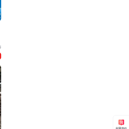
。
的
海
全网询价