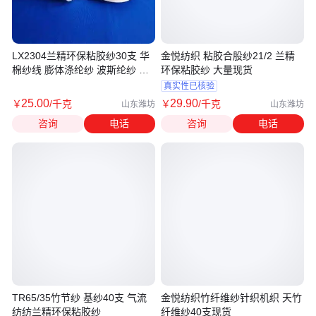
LX2304兰精环保粘胶纱30支 华
金悦纺织 粘胶合股纱21/2 兰精
棉纱线 膨体涤纶纱 波斯纶纱 现
环保粘胶纱 大量现货
货
真实性已核验
25
.00
29
.90
￥
/千克
￥
/千克
山东潍坊
山东潍坊
咨询
电话
咨询
电话
TR65/35竹节纱 基纱40支 气流
金悦纺织竹纤维纱针织机织 天竹
纺纺兰精环保粘胶纱
纤维纱40支现货