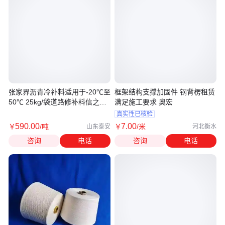
张家界沥青冷补料适用于-20℃至
框架结构支撑加固件 钢背楞租赁
50℃ 25kg/袋道路修补料信之诺
满足施工要求 奥宏
出厂
真实性已核验
590
.00
7
.00
￥
/吨
￥
/米
山东泰安
河北衡水
咨询
电话
咨询
电话