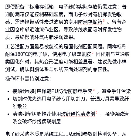
即便配备了标准存储箱，电子纱的实际存放仍需注意：普
通防潮箱仅能控制基础湿度，而电子纱对有机挥发物敏
感，需选择带活性炭过滤层的专用
防潮存储箱
。曾有企
业因仓库邻近油漆作业区，导致纱线表面吸附挥发性物
质，最终影响环氧树脂浸润效果。
工艺适配方面最易被忽视的是固化剂匹配问题。同样标称
耐温180℃的电子纱，使用
电子级双氰胺
固化剂与普通胺
类固化剂时，其热变形温度可能相差显著。建议先做小样
测试，确认树脂体系与纱线表面处理剂的兼容性。
操作环节需特别注意：
接触纱线时应佩戴
PU防滑防静电手套
，避免手汗污染
切割时优先选用电子纱专用切割刀，普通刀具易导致纤
维散丝
清洁残留树脂推荐使用
玻纤硅烷清洗剂
，强酸强碱清
洗会破坏纱线偶联剂层
电子纱采购本质是系统工程，从纱线参数到检测设备，从