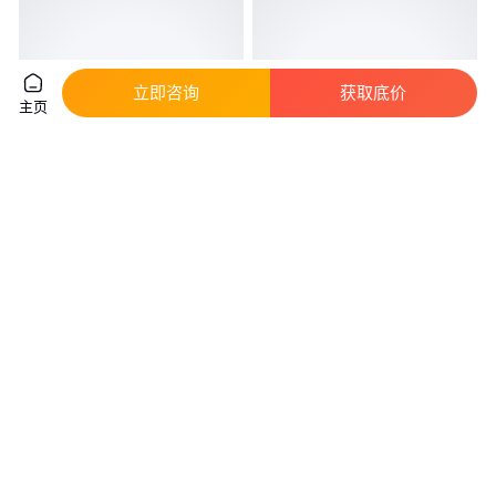
立即咨询
获取底价
主页
天丝纱40支 竹纤维纱 吸湿排汗
三友环保粘胶纱 粘胶合股纱 有
纱 阻燃涤纶纱 金悦纺织
机棉粘纱50/50 欣跃纺织
真实性已核验
22
.80
22
.00
￥
/公斤
￥
/千克
山东潍坊
山东潍坊
咨询
电话
咨询
电话