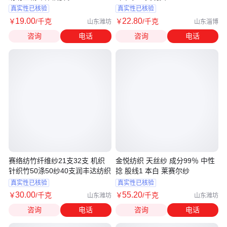
真实性已核验
真实性已核验
19
.00
22
.80
￥
/千克
￥
/千克
山东潍坊
山东淄博
咨询
电话
咨询
电话
赛络纺竹纤维纱21支32支 机织
金悦纺织 天丝纱 成分99％ 中性
针织竹50涤50纱40支润丰达纺织
捻 股线1 本白 莱赛尔纱
真实性已核验
真实性已核验
30
.00
55
.20
￥
/千克
￥
/千克
山东潍坊
山东潍坊
咨询
电话
咨询
电话