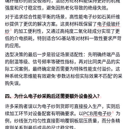
璃纤维纱的耐受极限时，混纺芳纶材料能保持更好的机械
强度和尺寸稳定性，避免因热老化导致的绝缘失效。
对于追求综合性能平衡的场景，高性能电子纱如石英纤维
纱提供了更优的解决方案。这类材料既保留了
电子级玻纤
纱
的加工便利性，又通过高纯度二氧化硅成分实现了更
低的介电损耗，特别适合5G基站等对材料一致性要求严苛
的应用。
选型决策的最后一步是验证场景适配性：先明确终端产品
的耐温等级、信号频率等硬性指标，再对比同类产品的实
际工况案例，最终确定是否需要为特殊性能支付溢价。这
种系统化思维能有效避免‘参数达标但实际效果不匹配’的采
购失误。
四、为什么电子纱采购后还需要额外设备投入？
许多采购者误以为电子纱到货即可直接投入生产，实则后
续加工环节对设备配套有明确要求。以
PCB用电子纱
为
例，纱线张力均匀性直接影响覆铜板层压质量，而分条精
度则关系到最后成品的尺寸稳定性。