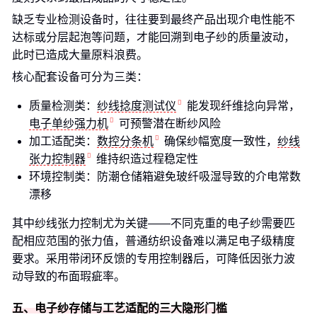
缺乏专业检测设备时，往往要到最终产品出现介电性能不
达标或分层起泡等问题，才能回溯到电子纱的质量波动，
此时已造成大量原料浪费。
核心配套设备可分为三类：
质量检测类：
纱线捻度测试仪
能发现纤维捻向异常，
电子单纱强力机
可预警潜在断纱风险
加工适配类：
数控分条机
确保纱幅宽度一致性，
纱线
张力控制器
维持织造过程稳定性
环境控制类：防潮仓储箱避免玻纤吸湿导致的介电常数
漂移
其中纱线张力控制尤为关键——不同克重的电子纱需要匹
配相应范围的张力值，普通纺织设备难以满足电子级精度
要求。采用带闭环反馈的专用控制器后，可降低因张力波
动导致的布面瑕疵率。
五、电子纱存储与工艺适配的三大隐形门槛