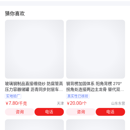
猜你喜欢
玻璃钢制品直接缠绕纱 防腐管高
钢背楞加固体系 阳角背楞 270°
压力容器储罐 沥青同步封层车喷
拐角处连接两边主龙骨 替代双圆
射纱
管
实地验厂
真实性已核验
7
.80
20
.00
￥
/千克
￥
/个
天津
山东东营
咨询
电话
咨询
电话