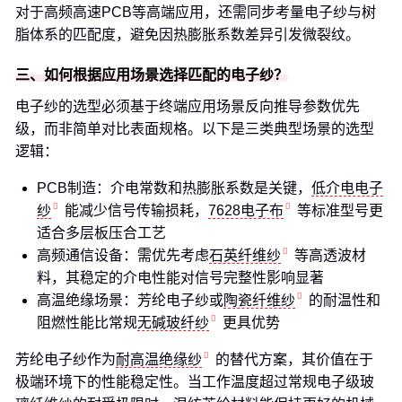
对于高频高速PCB等高端应用，还需同步考量电子纱与树
脂体系的匹配度，避免因热膨胀系数差异引发微裂纹。
三、如何根据应用场景选择匹配的电子纱？
电子纱的选型必须基于终端应用场景反向推导参数优先
级，而非简单对比表面规格。以下是三类典型场景的选型
逻辑：
PCB制造：介电常数和热膨胀系数是关键，
低介电电子
纱
能减少信号传输损耗，
7628电子布
等标准型号更
适合多层板压合工艺
高频通信设备：需优先考虑
石英纤维纱
等高透波材
料，其稳定的介电性能对信号完整性影响显著
高温绝缘场景：芳纶电子纱或
陶瓷纤维纱
的耐温性和
阻燃性能比常规
无碱玻纤纱
更具优势
芳纶电子纱作为
耐高温绝缘纱
的替代方案，其价值在于
极端环境下的性能稳定性。当工作温度超过常规电子级玻