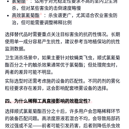
氯菊酯
：适用于对光稳定性要求不高的室内卫生消
杀，但对某些害虫的击倒速度略慢
高效氯氰菊酯
：杀虫谱更广，尤其适合农业害虫防
治，但可能需要调整稀释比例
选择替代品时需要重点关注目标害虫的抗药性情况。长期
使用单一成分容易产生抗性，建议参考当地植保站的抗性
监测数据。
卫生消杀场景中，如果主要针对蚊蝇类飞虫，顺式氯氰菊
酯百分之十的触杀效果通常优于氯菊酯；但处理爬虫时，
两者的差异可能不明显。
实际选型时还需考虑施药设备的匹配性。不同药剂的雾化
粒径要求存在差异，这会影响配套喷雾设备的选择。
四、为什么稀释工具直接影响药效稳定性？
选择顺式氯氰菊酯百分之十后，许多用户会忽略稀释环节
的装备匹配问题。高浓度原液若混合不均，会导致局部药
效过强或不足——前者可能引发药害，后者则降低杀虫效