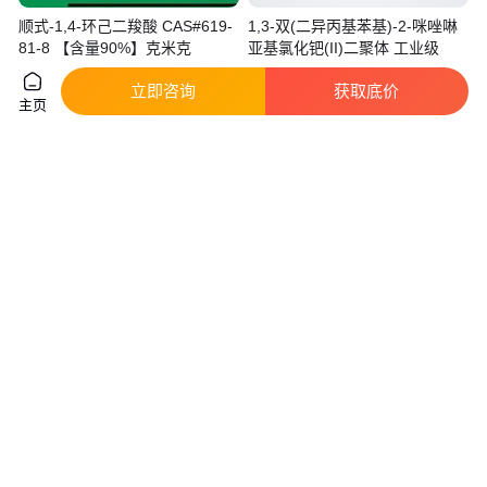
顺式-1,4-环己二羧酸 CAS#619-
1,3-双(二异丙基苯基)-2-咪唑啉
81-8 【含量90%】克米克
亚基氯化钯(II)二聚体 工业级
实地验商
真实性已核验
立即咨询
获取底价
3300
.00
12
.00
￥
/克
￥
/千克
湖北武汉
湖北武汉
主页
咨询
电话
咨询
电话
双1,6-亚己基三胺五甲叉膦酸
顺-1,2-环己烷二甲酸 顺式六氢邻
苯二甲酸 610-09-3 中间体
真实性已核验
25
.00
18
.00
￥
/千克
￥
/千克
湖北
湖北武汉