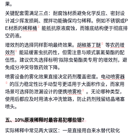
果。
关键配套需满足三点：耐腐蚀材质避免化学反应、密封设
计减少挥发损耗、搅拌功能确保均匀稀释。例如不锈钢或P
E材质的
稀释桶
能抵抗原液腐蚀，而锥底结构便于彻底排
空药液。
增效剂的选择同样影响最终效果。
胡椒基丁醚
等
农药增
效剂
能延缓害虫抗药性，但需注意与顺式氯氰菊酯的配
伍性。建议优先选择标明‘拟除虫菊酯类专用’的增效剂，避
免成分冲突导致药效下降。
喷雾设备的雾化效果直接决定药剂覆盖密度。
电动喷雾器
的压力稳定性比手动型号更适用于大面积作业，而家用
场景可选择防泄漏设计的便携
喷雾枪
。无论哪种类型，
使用后都应及时用清水冲洗管路，防止药剂残留结晶堵塞
喷头。
五、10%原液稀释时最容易犯哪些错？
实际稀释中常见两大误区：一是直接用自来水替代软化