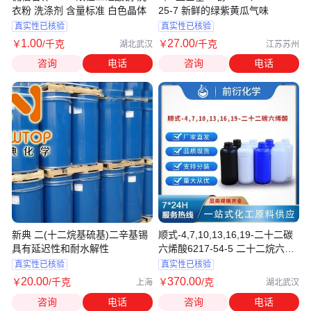
衣粉 洗涤剂 含量标准 白色晶体
25-7 新鲜的绿紫黄瓜气味
真实性已核验
真实性已核验
1
.00
27
.00
￥
/千克
￥
/千克
湖北武汉
江苏苏州
咨询
电话
咨询
电话
新典 二(十二烷基硫基)二辛基锡
顺式-4,7,10,13,16,19-二十二碳
具有延迟性和耐水解性
六烯酸6217-54-5 二十二烷六烯
酸
真实性已核验
真实性已核验
20
.00
370
.00
￥
/千克
￥
/克
上海
湖北武汉
咨询
电话
咨询
电话