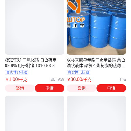
稳定性好 二氧化锗 白色粉末
双马来酸单辛酯二正辛基锡 黄色
99.9% 用于制锗 1310-53-8
油状液体 聚氯乙烯树脂的热稳定
剂
真实性已核验
真实性已核验
1
.00
30
.00
￥
/千克
￥
/千克
湖北武汉
上海
咨询
电话
咨询
电话