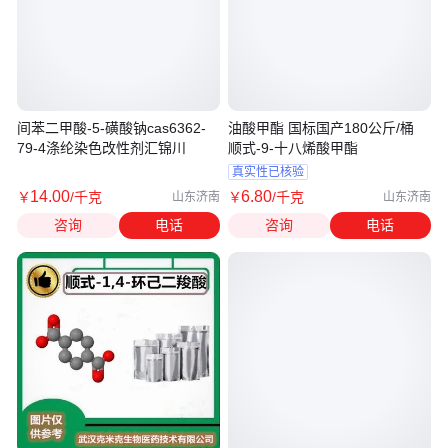
间苯二甲酸-5-磺酸钠cas6362-
油酸甲酯 国标国产180公斤/桶
79-4涤纶染色改性剂汇锦川
顺式-9-十八烯酸甲酯
真实性已核验
14
.00
6
.80
￥
/千克
￥
/千克
山东济南
山东济南
咨询
电话
咨询
电话