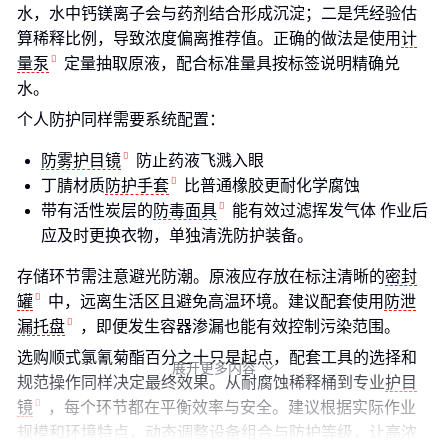
水，水中钙镁离子会与药剂结合形成沉淀；二是凭经验估
算稀释比例，导致浓度偏离推荐值。正确的做法是使用
计
量泵
定量抽取原液，配合标准量具按标签说明精确兑
水。
个人防护同样需要系统配置：
防雾护目镜
防止药液飞溅入眼
丁腈材质
防护手套
比普通橡胶更耐化学腐蚀
带有活性炭层的
防毒面具
能有效过滤挥发气体 作业后
应及时更换衣物，单独清洗防护装备。
存储环节需注意避光防潮。原液应存放在标注清晰的
密封
罐
中，远离生活区且避免高温环境。建议配套使用
防泄
漏托盘
，即便发生容器渗漏也能有效控制污染范围。
选购顺式氯氰菊酯百分之十只是起点，配套工具的选择和
展开更多内容

规范操作同样决定最终效果。从耐腐蚀稀释桶到专业
护目
镜
，每个环节都在平衡效率与安全。建议根据实际作业
规模和环境特点，动态调整设备组合与防护等级，让高浓