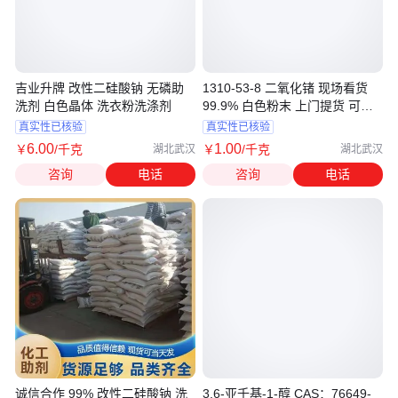
吉业升牌 改性二硅酸钠 无磷助
1310-53-8 二氧化锗 现场看货
洗剂 白色晶体 洗衣粉洗涤剂
99.9% 白色粉末 上门提货 可发
样品
真实性已核验
真实性已核验
6
.00
1
.00
￥
/千克
￥
/千克
湖北武汉
湖北武汉
咨询
电话
咨询
电话
诚信合作 99% 改性二硅酸钠 洗
3,6-亚壬基-1-醇 CAS：76649-