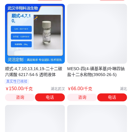
顺式-4,7,10,13,16,19-二十二碳
MESO-四(4-磺基苯基)卟啉四钠
六烯酸 6217-54-5 透明液体
盐十二水和物(39050-26-5)
真实性已核验
150
.00
66
.00
￥
/千克
￥
/千克
湖北武汉
湖北
咨询
电话
咨询
电话