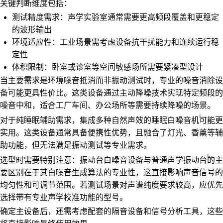
关键判断维度包括：
测试精度需求：声学实验室通常需要更高频段覆盖和更稳定
的波形输出
环境适应性：工业场景需考虑设备抗干扰能力和连续运行稳
定性
体积限制：卧室或诊室等空间敏感场所需要紧凑型设计
当主要需求是环境噪音抵消而非振动测试时，专业的
噪音消除设
备
可能更具性价比。这类设备通过主动降噪技术实现特定频段的
噪音中和，适合工厂车间、办公场所等需要持续降噪的场景。
对于纯睡眠辅助需求，集成多种自然声效的
睡眠白噪音机
可能更
实用。这类设备通常具备便携性优势，且融合了灯光、香薰等辅
助功能，但无法满足振动测试等专业需求。
选型时需要特别注意：振动台白噪音设备与普通
声学振动台
的主
要区别在于其白噪音生成算法的专业性，这直接影响声音信号的
均匀性和可调节范围。若测试场景对声谱纯度要求较高，应优先
选择带有专业声学校准功能的型号。
确定主设备后，还需考虑配套的隔音设备和信号分析工具，这些