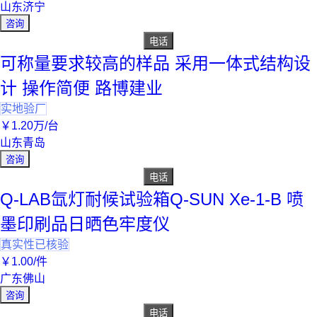
山东济宁
咨询
电话
可称量要求较高的样品 采用一体式结构设
计 操作简便 路博建业
实地验厂
￥
1
.20
万
/台
山东青岛
咨询
电话
Q-LAB氙灯耐候试验箱Q-SUN Xe-1-B 喷
墨印刷品日晒色牢度仪
真实性已核验
￥
1
.00
/件
广东佛山
咨询
电话