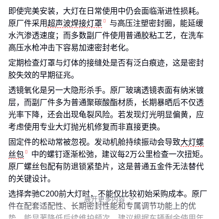
即使完美安装，大灯在日常使用中仍会面临渐进性损耗。
原厂件采用
超声波焊接灯罩
与高压注塑密封圈，能延缓
水汽渗透速度；而多数副厂件使用普通胶粘工艺，在洗车
高压水枪冲击下容易加速密封老化。
定期检查灯罩与灯体的接缝处是否有泛白痕迹，这是密封
胶失效的早期征兆。
透镜氧化是另一大隐形杀手。原厂玻璃透镜表面有纳米镀
层，而副厂件多为普通聚碳酸酯材质，长期暴晒后不仅透
光率下降，还会出现龟裂风险。若发现灯光明显偏黄，应
考虑使用专业大灯抛光机修复而非直接更换。
固定件的松动常被忽视。发动机舱持续振动会导致
大灯螺
丝包
中的螺钉逐渐松弛，建议每2万公里检查一次扭矩。
原厂螺丝包配有防退锁紧垫片，这是普通五金件无法替代
的关键设计。
选择奔驰C200前大灯时，不能仅比较初始采购成本。原厂
展开更多内容

件在配套适配性、长期密封性能和专属调节功能上的优
势，能显著降低后续维护频次。建议根据车辆剩余使用年