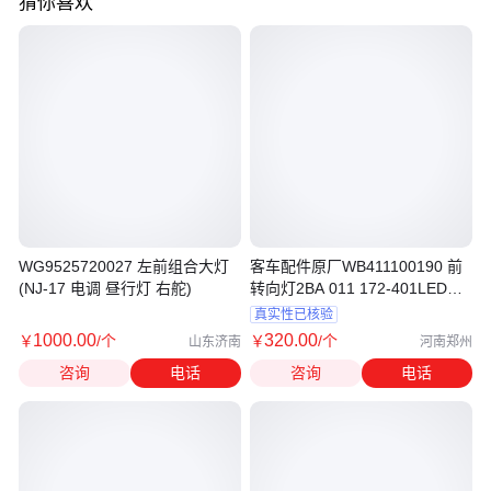
猜你喜欢
WG9525720027 左前组合大灯
客车配件原厂WB411100190 前
(NJ-17 电调 昼行灯 右舵)
转向灯2BA 011 172-401LED不
带灯泡Ф55
真实性已核验
1000
.00
320
.00
￥
/个
￥
/个
山东济南
河南郑州
咨询
电话
咨询
电话