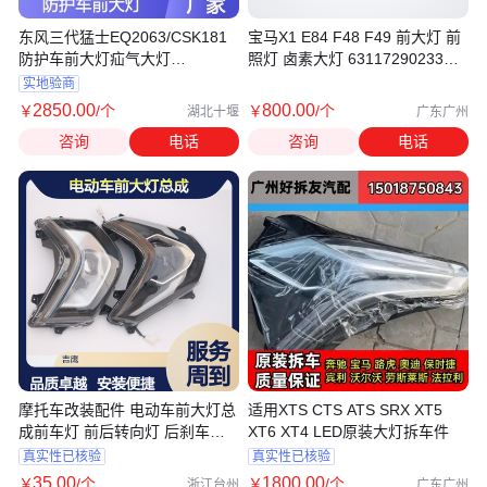
东风三代猛士EQ2063/CSK181
宝马X1 E84 F48 F49 前大灯 前
防护车前大灯疝气大灯
照灯 卤素大灯 63117290233
3772010J-C45C00
63117290234
实地验商
2850
.00
800
.00
￥
/个
￥
/个
湖北十堰
广东广州
咨询
电话
咨询
电话
摩托车改装配件 电动车前大灯总
适用XTS CTS ATS SRX XT5
成前车灯 前后转向灯 后刹车尾
XT6 XT4 LED原装大灯拆车件
灯
真实性已核验
真实性已核验
35
.00
1800
.00
￥
/个
￥
/个
浙江台州
广东广州