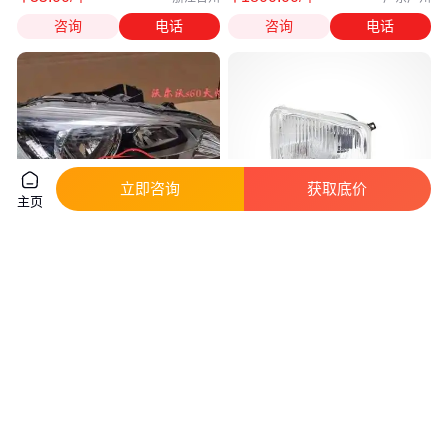
咨询
电话
咨询
电话
立即咨询
获取底价
主页
适用沃尔沃沃XC60 XC90 S60
HELLA海拉前照灯1AB 003 177-
S80L S90 V40 S40 C30原厂拆
001客车前大灯1AB003177-00嵌
车大灯总成
入式大灯
真实性已核验
真实性已核验
800
.00
150
.00
￥
/个
￥
/只
广东广州
上海
咨询
电话
咨询
电话