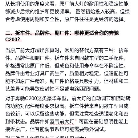
从长期使用的角度来看，原厂前大灯的耐用性和稳定性能
够减少后续的维护和更换频率。 虽然初始投入较高，但综
合考虑使用周期和安全性，原厂件往往是更经济的选择。
三、拆车件、品牌件、副厂件：哪种更适合你的奔驰
C200？
当原厂前大灯超出预算时，常见的替代方案有三种：拆车
件、品牌件和副厂件。拆车件来自同款车型的二手配件，
价格通常比原厂件低，但成色和使用寿命存在不确定性。
品牌件由专业灯具厂商生产，质量相对稳定，但适配性可
能不如原厂件精准。副厂件价格最具吸引力，但材质和工
艺差异可能导致密封性不足或电路匹配问题。
对于奔驰C200这类豪华车型，前大灯的自动调节和随动转
向功能对配件精度要求极高。拆车件若来自同款车型且成
色较新，可以保留这些功能，但需注意检查透镜老化和密
封条状态。品牌件如
氙气前大灯
可能在基础照明性能上
接近原厂，但智能调节系统可能需要额外调试。