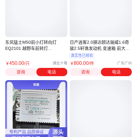
东风猛士M50前小灯转向灯
日产逍客2.0骐达颐达骊威1.6奇
EQ2101 越野车前转灯
骏2.5轩逸发动机 变速箱 前大灯
3726010J-0C5100
波箱
真实性已核验
450
.00
800
.00
￥
/只
￥
/件
湖北十堰
广东广州
咨询
电话
咨询
电话