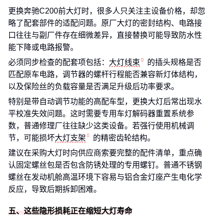
更换奔驰C200前大灯时，很多人只关注主设备价格，却忽
略了配套部件的适配问题。原厂大灯的密封结构、电路接
口往往与副厂件存在细微差异，直接替换可能导致防水性
能下降或电路报警。
必须同步检查的配套项包括：
大灯线束
的插头规格是否
匹配原车电路，调节器的螺杆行程能否兼容新灯体结构，
以及保险丝的负载容量是否满足升级后功率要求。
特别是带自动调节功能的高配车型，更换大灯后常出现水
平校准失效问题。这时需要专用车灯解码器重置系统参
数，普通修理厂往往缺少这类设备。若强行使用机械调
节，可能损坏
大灯支架
的精密齿轮结构。
建议在采购大灯时向供应商索要完整的配件清单，重点确
认固定螺丝包是否包含防锈处理的专用螺钉。普通不锈钢
螺丝在发动机舱高温环境下容易与铝合金灯座产生电化学
反应，导致后期拆卸困难。
五、这些隐形损耗正在缩短大灯寿命