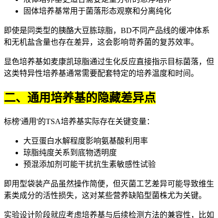
固体培养基
常用于菌落形态观察和分离纯化
即使是同类型的
胰酪大豆胨琼脂
，BD不同产品线的缓冲体系
和无机盐含量也存在差异，这会影响苛养菌的复苏效率。
显色培养基如麦康凯琼脂通过生化反应直接指示目标菌落，但
这类特异性培养基通常需要配套特定的培养温度和时间。
二、通用培养基的隐藏差异点
标榜'通用'的TSA培养基实际存在关键变量：
大豆蛋白水解程度影响氨基酸利用率
琼脂纯度关系到底物透明度
预混添加剂可能干扰
抗生素
敏感性试验
即用型袋装产品虽然操作简便，但灭菌工艺差异可能导致维生
素类成分的活性损失，这对某些营养缺陷型菌株尤为关键。
实验设计阶段就应考虑培养基与后续检测方法的兼容性，比如