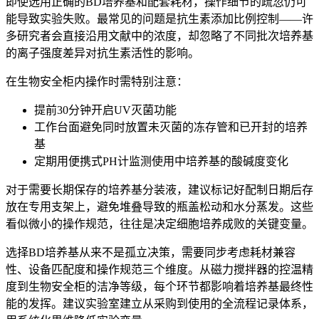
即使选用正确的BD培养基和配套耗材，操作细节的疏忽仍可
能导致实验失败。最常见的问题是抗生素添加比例控制——许
多研究者会直接沿用文献中的浓度，却忽略了不同批次培养基
的离子强度差异对抗生素活性的影响。
在
生物安全柜
内操作时需特别注意：
提前30分钟开启UV灭菌功能
工作台面避免同时放置未灭菌的
冻存管
和已开封的培养
基
定期用
便携式PH计
监测使用中培养基的酸碱度变化
对于需要长期保存的培养基分装液，建议标记好配制日期后存
放在专用支架上，避免堆叠导致的瓶盖松动和水分蒸发。这些
看似微小的操作规范，往往是决定细胞培养成败的关键变量。
选择BD培养基从来不是孤立决策，需要同步考虑耗材兼容
性、设备匹配度和操作规范三个维度。从磁力搅拌器的控温精
度到生物安全柜的洁净等级，每个环节都影响着培养基最终性
能的发挥。建议实验室建立从采购到使用的全流程记录体系，