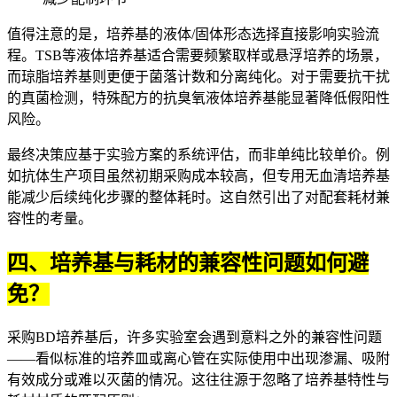
值得注意的是，培养基的液体/固体形态选择直接影响实验流
程。TSB等液体培养基适合需要频繁取样或悬浮培养的场景，
而
琼脂培养基
则更便于菌落计数和分离纯化。对于需要抗干扰
的真菌检测，特殊配方的抗臭氧液体培养基能显著降低假阳性
风险。
最终决策应基于实验方案的系统评估，而非单纯比较单价。例
如抗体生产项目虽然初期采购成本较高，但专用无血清培养基
能减少后续纯化步骤的整体耗时。这自然引出了对配套耗材兼
容性的考量。
四、培养基与耗材的兼容性问题如何避
免？
采购BD培养基后，许多实验室会遇到意料之外的兼容性问题
——看似标准的
培养皿
或
离心管
在实际使用中出现渗漏、吸附
有效成分或难以灭菌的情况。这往往源于忽略了培养基特性与