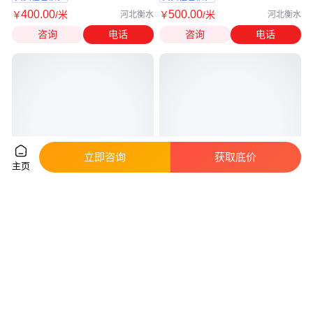
400
.00
500
.00
￥
/米
￥
/米
河北衡水
河北衡水
咨询
电话
咨询
电话
立即咨询
获取底价
主页
纳欣 DN600*SN4 hdpe波纹管
椿胜PP阻燃波纹管 7.2外径 黑色
地埋排水排污管 国标品质
橙色可选 3000长
真实性已核验
真实性已核验
18
.00
0
.58
￥
/米
￥
/米
山西大同
上海
咨询
电话
咨询
电话