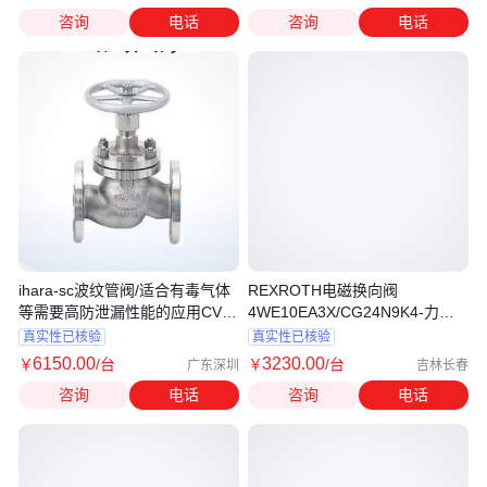
咨询
电话
咨询
电话
ihara-sc波纹管阀/适合有毒气体
REXROTH电磁换向阀
等需要高防泄漏性能的应用CVG-
4WE10EA3X/CG24N9K4-力乐
B
士变量柱塞泵
真实性已核验
真实性已核验
6150
.00
3230
.00
￥
/台
￥
/台
广东深圳
吉林长春
咨询
电话
咨询
电话