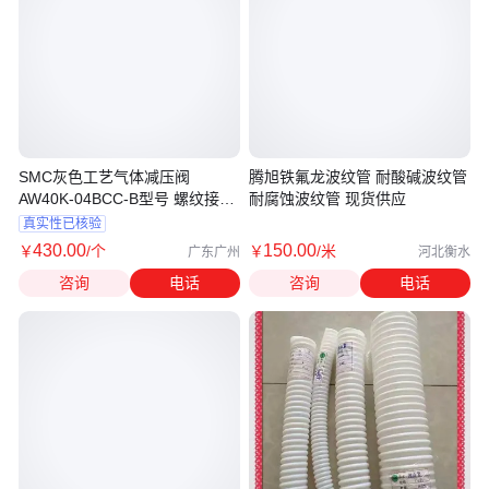
SMC灰色工艺气体减压阀
腾旭铁氟龙波纹管 耐酸碱波纹管
AW40K-04BCC-B型号 螺纹接口
耐腐蚀波纹管 现货供应
控制元件 经销商
真实性已核验
430
.00
150
.00
￥
/个
￥
/米
广东广州
河北衡水
咨询
电话
咨询
电话