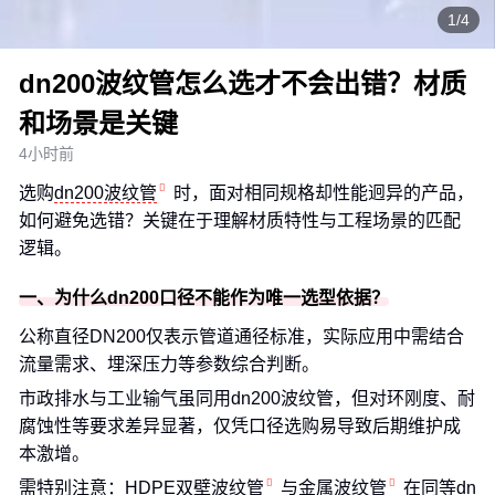
1/4
dn200波纹管怎么选才不会出错？材质
和场景是关键
4小时前
选购
dn200波纹管
时，面对相同规格却性能迥异的产品，
如何避免选错？关键在于理解材质特性与工程场景的匹配
逻辑。
一、为什么dn200口径不能作为唯一选型依据？
公称直径DN200仅表示管道通径标准，实际应用中需结合
流量需求、埋深压力等参数综合判断。
市政排水与工业输气虽同用dn200波纹管，但对环刚度、耐
腐蚀性等要求差异显著，仅凭口径选购易导致后期维护成
本激增。
需特别注意：
HDPE双壁波纹管
与
金属波纹管
在同等dn