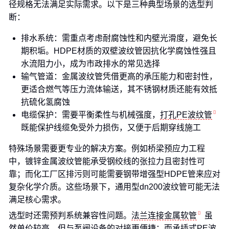
径规格无法满足实际需求。以下是三种典型场景的选型判
断：
排水系统：需重点考虑耐腐蚀性和内壁光滑度，避免长
期积垢。HDPE材质的双壁波纹管因抗化学腐蚀性强且
水流阻力小，成为市政排水的常见选择
输气管道：金属波纹管凭借更高的承压能力和密封性，
更适合燃气等压力流体输送，其不锈钢材质还能有效抵
抗硫化氢腐蚀
电缆保护：需要平衡柔性与机械强度，
打孔PE波纹管
既能保护线缆免受外力损伤，又便于后期穿线施工
特殊场景需要更专业的解决方案。例如桥梁预应力工程
中，镀锌金属波纹管能承受钢绞线的张拉力且密封性可
靠；而化工厂区排污则可能需要钢带增强型HDPE管来应对
复杂化学介质。这些场景下，通用型dn200波纹管可能无法
满足核心需求。
选型时还需预判系统兼容性问题。
法兰连接金属软管
虽
然单价较高，但与泵阀设备的对接更便捷；而
承插式PE波