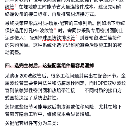
纹管
在埋地施工时能节省大量连接件成本。建议先明确
终端设备的接口标准，再反推管材连接方式。
最终决策应形成材质-场景-配套的三维判断。例如地下电缆
保护选用打孔
PE波纹管
时，需同步采购专用密封圈防止
泥沙侵入；而选择
球墨铸铁排水管
则要预留法兰连接件
的采购预算。这种系统化选型思维能避免后期施工时的被
动调整。
四、选完主材后，这些配套组件最容易漏掉
采购dn200波纹管后，很多工程问题其实出在配套环节。金
属波纹管需要专用法兰和防腐螺栓固定，而HDPE双壁波纹
管则依赖弹性密封圈和热熔带连接——不同材质的接口方
式直接决定了系统密封性。
忽视这些细节可能导致后期渗漏或位移风险，尤其在地下
管廊等隐蔽工程中，维修成本会显著增加。
关键配套组件可分为三类：