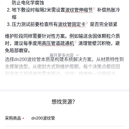
防止电化学腐蚀
地下敷设时每隔2米需设置
波纹管伸缩节
补偿热胀冷
缩
压力测试前要检查所有
波纹管固定卡
是否完全锁紧
维护阶段同样需要针对性方案。例如输送含固体颗粒介质
时，建议每季度用
高压管道疏通机
清理管壁沉积物，避
免局部磨穿。
展开更多内容

选择dn200波纹管本质是构建系统解决方案。从材质特性到
支撑架选型，从密封方式到维护周期，每个决策点都应回
到具体工程场景的需求原点。记住：规格统一只是起点，
系统适配才是终点。
想找货源？
采购商品