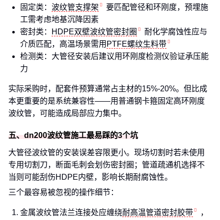
固定类：
波纹管支撑架
要匹配管径和环刚度，预埋施
工需考虑地基沉降因素
密封类：
HDPE双壁波纹管密封圈
耐化学腐蚀性应与
介质匹配，高温场景需用
PTFE螺纹生料带
检测类：大管径安装后建议用环刚度检测仪验证承压能
力
实际采购时，配套件预算通常占主材的15%-20%。但比成
本更重要的是系统兼容性——用普通钢卡箍固定高环刚度
波纹管，可能造成局部应力集中。
五、dn200波纹管施工最易踩的3个坑
大管径波纹管的安装误差容限更小。现场切割时若未使用
专用切割刀，断面毛刺会划伤密封圈；管道疏通机选择不
当则可能刮伤HDPE内壁，影响长期耐腐蚀性。
三个最容易被忽视的操作细节：
金属波纹管法兰连接处应缠绕
耐高温管道密封胶带
，