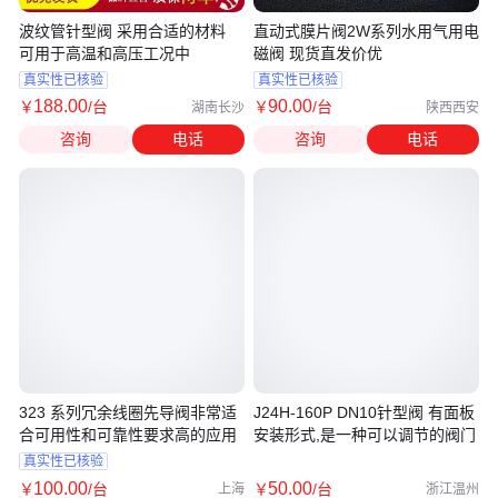
波纹管针型阀 采用合适的材料
直动式膜片阀2W系列水用气用电
可用于高温和高压工况中
磁阀 现货直发价优
真实性已核验
真实性已核验
188
.00
90
.00
￥
/台
￥
/台
湖南长沙
陕西西安
咨询
电话
咨询
电话
323 系列冗余线圈先导阀非常适
J24H-160P DN10针型阀 有面板
合可用性和可靠性要求高的应用
安装形式,是一种可以调节的阀门
真实性已核验
100
.00
50
.00
￥
/台
￥
/台
上海
浙江温州