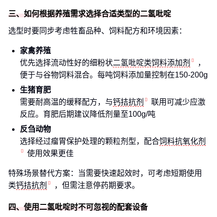
三、如何根据养殖需求选择合适类型的二氢吡啶
选型时要同步考虑牲畜品种、饲料配方和环境因素：
家禽养殖
优先选择流动性好的细粉状
二氢吡啶类饲料添加剂
，
便于与谷物饲料混合。每吨饲料添加量控制在150-200g
生猪育肥
需要耐高温的缓释配方，与
钙拮抗剂
联用可减少应激
反应。育肥后期建议降低剂量至100g/吨
反刍动物
选择经过瘤胃保护处理的颗粒剂型，配合
饲料抗氧化剂
使用效果更佳
特殊场景替代方案：当需要快速起效时，可考虑短期使用
类
钙拮抗剂
，但需注意停药期要求。
四、使用二氢吡啶时不可忽视的配套设备