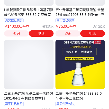
L半胱氨酸乙酯盐酸盐 L巯基丙氨
吉业升苯基二硫丙烷磺酸钠 含量
酸乙酯盐酸盐 868-59-7 克米克
98% cas27206-35-5 镀铜光亮剂
真实性已核验
真实性已核验
1400
.00
75
.00
￥
/千克
￥
/千克
湖北武汉
湖北武汉
咨询
电话
咨询
电话
二氯苯基硅烷 苯基二氯一氢硅烷
二氯甲基辛基硅烷 14799-93-0
1631-84-1 有机硅合成材料
辛基甲基二氯硅烷
真实性已核验
真实性已核验