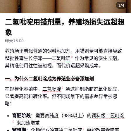
1/4
二氢吡啶用错剂量，养殖场损失远超想
象
昨天16:00
养殖场里看似普通的饲料添加剂，用错剂量可能直接导致
整批牲畜生长停滞——
二氢吡啶
作为常见的促生长剂，
其精准使用往往被忽视，而代价远超采购成本。
一、为什么二氢吡啶成为养殖业必备添加剂
在规模化养殖中，
二氢吡啶
通过抑制脂肪过氧化反应，
显著提高饲料转化率。但不同场景下的需求差异常被忽
略：
育肥阶段
：需要高纯度（98%以上）的
饲料级二氢吡啶
来加速增重
繁殖期
：含钙配方的
畜牧二氢吡啶
更能改善受精率