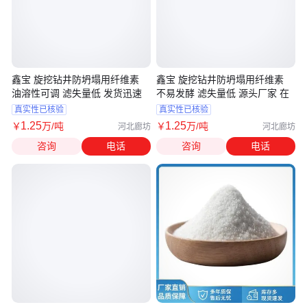
鑫宝 旋挖钻井防坍塌用纤维素
鑫宝 旋挖钻井防坍塌用纤维素
油溶性可调 滤失量低 发货迅速
不易发酵 滤失量低 源头厂家 在
真实性已核验
真实性已核验
1
.25
1
.25
￥
万
/吨
￥
万
/吨
河北廊坊
河北廊坊
咨询
电话
咨询
电话