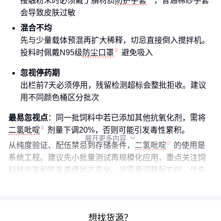
接触粉末时必须戴丁腈材质
防护手套
，普通棉纱手套
会导致皮肤过敏
混合不均
先与少量载体预混再扩大稀释，切忌直接倒入搅拌机。
投料时佩戴N95级
防尘口罩
避免吸入
忽视停药期
出栏前7天必须停用，残留检测超标会整批拒收。建议
用不同颜色桶区分批次
最易忽视点
：同一批饲料中若已添加其他抗氧化剂，需将
二氢吡啶
剂量下调20%，否则可能引发毒性累积。
展开更多内容

从纯度验证、配伍禁忌到存储条件，
二氢吡啶
的使用是
系统工程。建议先小批量测试再规模化应用，重点关注饲
料转化率和牲畜粪便状态变化。当需要调整配方时，优先
考虑专业型
饲料级二氢吡啶
而非通用产品。
想找货源？