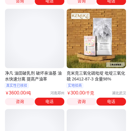
咨询
电话
咨询
电话
净凡 油田破乳剂 破坏亲油基 油
克米克三氧化硫吡啶 吡啶三氧化
水快速分离 提高产油率
硫 26412-87-3 含量98%
真实性已核验
实地验商
3600
.00
300
.00
￥
/吨
￥
/千克
河南郑州
湖北武汉
咨询
电话
咨询
电话