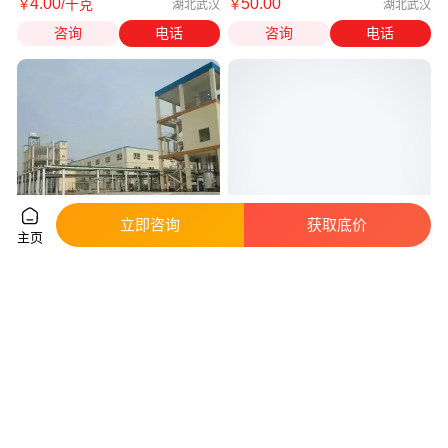
4
.00
50
.00
￥
/千克
￥
湖北武汉
湖北武汉
咨询
电话
咨询
电话
立即咨询
获取底价
主页
多聚甲醛96% 固体 颗粒状 粉状
甲基二氯硅烷 二氯甲基硅烷 75-
54-7 织物处理、防水剂
真实性已核验
真实性已核验
5600
.00
22
.00
￥
/吨
￥
/千克
湖北武汉
湖北武汉
咨询
电话
咨询
电话