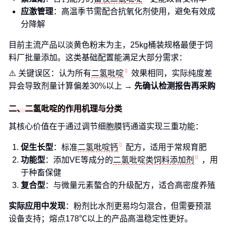
应激管理
：高温季节需配合抗氧化剂使用，避免有效成
分降解
目前主流产品以淡黄色粉末为主，25kg桶装规格最便于饲
料厂批量添加。这类基础配置能满足大部分需求：
⚠️ 关键误区：认为所有
二氢吡啶
效果相同，实际纯度差
异会导致剂量计算偏差30%以上 →
先确认检测报告再采购
二、二氢吡啶的作用机理与分类
其核心价值在于通过调节细胞膜钙通道实现三重功能：
促生长型
：标准
二氢吡啶钙
配方，适用于常规育肥
功能型
：添加VE等成分的
二氢吡啶类饲料添加剂
，用
于种畜保健
复合型
：与微量元素螯合的升级配方，适合高密度养殖
实际应用中发现
：粉剂比水剂更易均匀混合，但需要预混
设备支持；熔点178℃以上的产品高温稳定性更好。