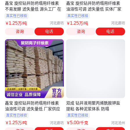
鑫宝 旋挖钻井防坍塌用纤维素
鑫宝 旋挖钻井防坍塌用纤维素
不易发酵 滤失量低 源头工厂 在
油溶性可调 滤失量低 实体厂家
真实性已核验
真实性已核验
1
.25
1
.25
￥
万
/吨
￥
万
/吨
河北廊坊
河北廊坊
咨询
电话
咨询
电话
鑫宝 旋挖钻井防坍塌用纤维素
双成 钻井液用聚丙烯酰胺钾盐
油溶性可调 滤失量低 厂家供应
提粘 各种泥浆体系 防塌
真实性已核验
真实性已核验
1
.25
5
.00
￥
万
/吨
￥
/千克
河北廊坊
河北沧州