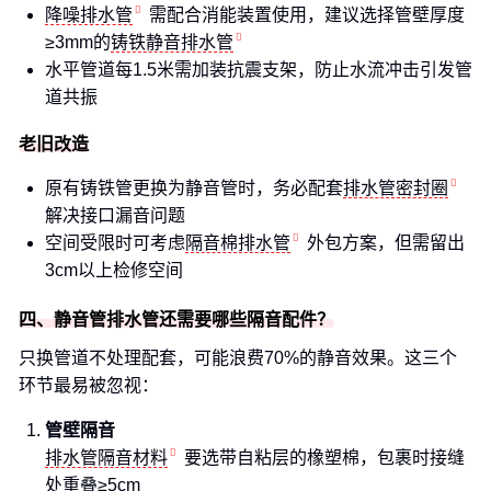
降噪排水管
需配合消能装置使用，建议选择管壁厚度
≥3mm的
铸铁静音排水管
水平管道每1.5米需加装抗震支架，防止水流冲击引发管
道共振
老旧改造
原有铸铁管更换为静音管时，务必配套
排水管密封圈
解决接口漏音问题
空间受限时可考虑
隔音棉排水管
外包方案，但需留出
3cm以上检修空间
四、静音管排水管还需要哪些隔音配件？
只换管道不处理配套，可能浪费70%的静音效果。这三个
环节最易被忽视：
管壁隔音
排水管隔音材料
要选带自粘层的橡塑棉，包裹时接缝
处重叠≥5cm