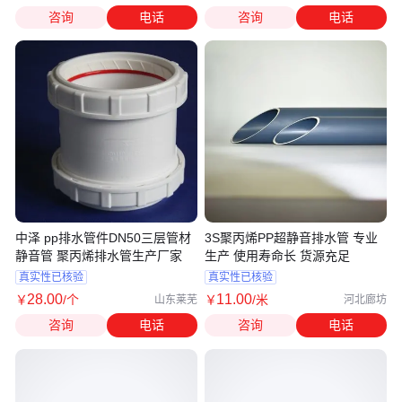
咨询
电话
咨询
电话
中泽 pp排水管件DN50三层管材
3S聚丙烯PP超静音排水管 专业
静音管 聚丙烯排水管生产厂家
生产 使用寿命长 货源充足
真实性已核验
真实性已核验
28
.00
11
.00
￥
/个
￥
/米
山东莱芜
河北廊坊
咨询
电话
咨询
电话