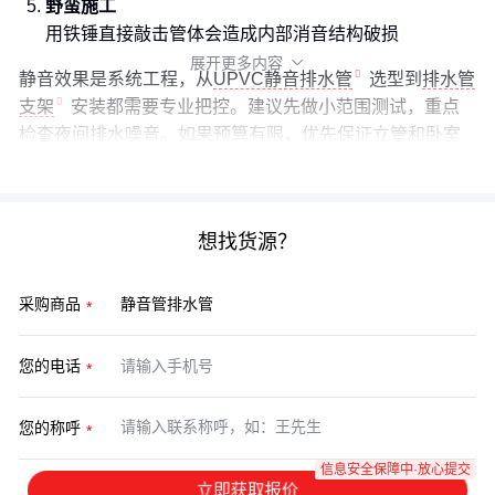
野蛮施工
用铁锤直接敲击管体会造成内部消音结构破损
展开更多内容

静音效果是系统工程，从
UPVC静音排水管
选型到
排水管
支架
安装都需要专业把控。建议先做小范围测试，重点
检查夜间排水噪音。如果预算有限，优先保证立管和卧室
附近管道的静音配置，这些区域对噪音最敏感。
想找货源？
采购商品
您的电话
您的称呼
信息安全保障中·放心提交
立即获取报价