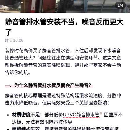
1/4
静音管排水管安装不当，噪音反而更大
了
昨天16:00
装修时花高价买了静音管排水管，入住后却发现下水噪音
比普通管还大？问题往往出在选型和安装环节。这篇文章
帮你拆解静音管的真实降噪逻辑，避开那些商家不会主动
告诉你的坑。
一、为什么静音管排水管反而会产生噪音？
静音管的核心原理是通过特殊结构延缓水流速度、分散冲
击力来降低噪音，但实际效果受三个关键因素影响：
材质密度不足
：部分低价
UPVC静音排水管
因壁厚不
达标，无法有效阻隔声波传导
螺旋结构失效
：螺旋消音管的降噪依赖水流沿管壁旋