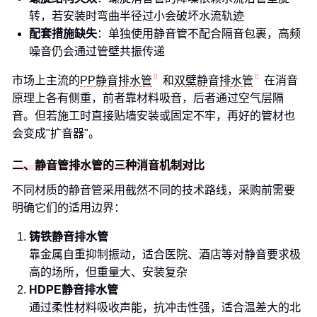
转，若安装时弯曲半径过小会破坏水流轨迹
配套措施缺失
：单独使用静音管不配合隔音包裹，高频
噪音仍会通过管壁共振传递
市场上主流的
PP静音排水管
和
双壁静音排水管
在消音
原理上各有侧重，前者靠材料吸音，后者通过空气层隔
音。但若施工时直接贴墙安装或固定不牢，再好的管材也
会变成"扩音器"。
二、静音管排水管的三种消音机制对比
不同材质的静音管采用截然不同的技术路线，采购前需要
明确它们的适用边界：
铸铁静音排水管
靠金属自重抑制振动，适合医院、酒店等对静音要求极
高的场所，但重量大、安装复杂
HDPE静音排水管
通过柔性材料吸收声能，抗冲击性强，适合温差大的北