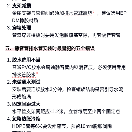
支架减震
金属支架与管道间必须加
排水管减震垫
，建议选用EP
DM橡胶材质
穿墙处理
管道穿过楼板时要用发泡胶填塞空隙，再套隔音套管
五、静音管排水管安装时最易犯的五个错误
胶水选用不当
普通PVC胶水会腐蚀静音管内壁消音层，必须使用专用
排水管胶水
未做通水测试
安装后要连续放水3分钟，检查螺旋结构是否引导水流
形成旋涡
固定间距过大
水平管支架间距应≤1.2米，立管每层至少两个固定点
忽略热胀冷缩
HDPE管每6米要设伸缩节，预留10mm膨胀间隙