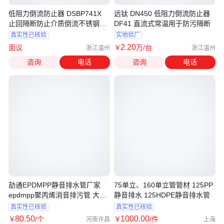
低阻力倒流防止器 DSBP741X
远钛 DN450 低阻力倒流防止器
止回隔断防止介质倒流不锈钢铸
DF41 直流式常温用于防污隔断
钢
真实性已核验
实地验厂
2
.20
面议
￥
万
/台
浙江温州
浙江温州
咨询
电话
咨询
电话
劼通EPDMPP静音排水管厂家
75单立、160单立管管材 125PP
epdmpp聚丙烯消音排污管 大弧
静音排水 125HDPE静音排水管
弯管件
真实性已核验
真实性已核验
80
.50
1000
.00
￥
/个
￥
/件
河南许昌
上海