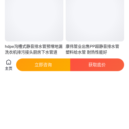
hdpe沟槽式静音排水管预埋地漏
康伟管业出售PP超静音排水管
洗衣机排污接头厨房下水管道
塑料给水管 耐热性能好
真实性已核验
真实性已核验
立即咨询
获取底价
24
.97
6
.00
￥
/个
￥
/米
河南许昌
四川成都
主页
咨询
电话
咨询
电话