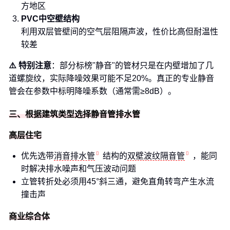
方地区
PVC中空壁结构
利用双层管壁间的空气层阻隔声波，性价比高但耐温性
较差
⚠️ 特别注意
：部分标榜"静音"的管材只是在内壁增加了几
道螺旋纹，实际降噪效果可能不足20%。真正的专业静音
管会在参数中标明降噪系数（通常需≥8dB）。
三、根据建筑类型选择静音管排水管
高层住宅
优先选带
消音排水管
结构的
双壁波纹隔音管
，能同
时解决排水噪声和气压波动问题
立管转折处必须用45°斜三通，避免直角转弯产生水流
撞击声
商业综合体