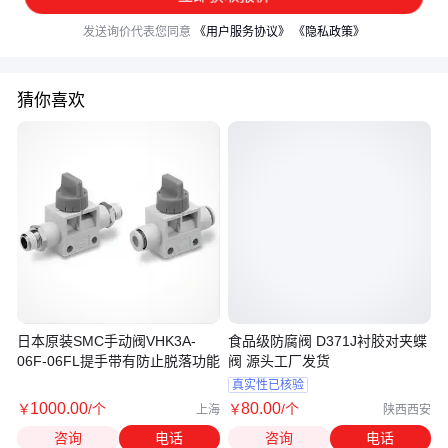
发送询价代表您同意
《用户服务协议》
《隐私政策》
猜你喜欢
日本原装SMC手动阀VHK3A-
食品级防腐阀 D371J衬胶对夹蝶
06F-06FL提手带有防止脱落功能
阀 源头工厂发货
真实性已核验
1000
.00
80
.00
￥
/个
￥
/个
上海
陕西西安
咨询
电话
咨询
电话