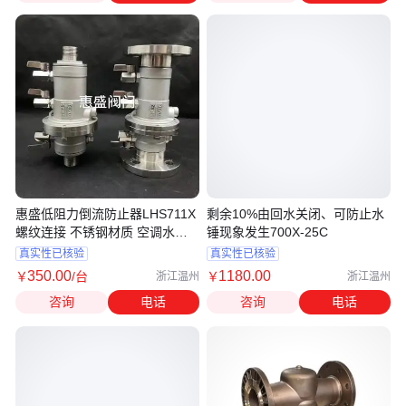
惠盛低阻力倒流防止器LHS711X
剩余10%由回水关闭、可防止水
螺纹连接 不锈钢材质 空调水
锤现象发生700X-25C
DN25
真实性已核验
真实性已核验
350
.00
1180
.00
￥
/台
￥
浙江温州
浙江温州
咨询
电话
咨询
电话