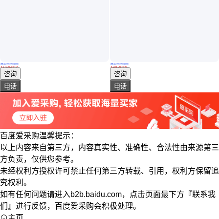
真实性已核验
真实性已核验
批发AT6 BT8进口钛合金圆棒化学成分 bt8钛板材切割
库存钛合金板材 TC4薄板钛合金板材 TC4光亮面钛合金板材
￥
175
.00
/千克
￥
178
.00
/千克
广东东莞
广东东莞
咨询
咨询
电话
电话
百度爱采购温馨提示：
以上内容来自第三方，内容真实性、准确性、合法性由来源第三
方负责，仅供您参考。
未经权利方授权许可禁止任何第三方转载、引用，权利方保留追
究权利。
如有任何问题请进入b2b.baidu.com，点击页面最下方『联系我
们』进行反馈，百度爱采购会积极处理。
主页