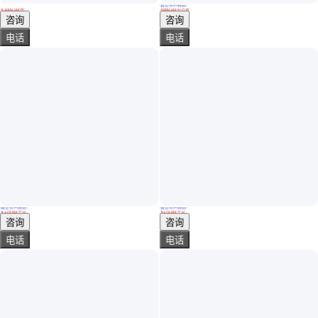
真实性已核验
优声 隔音门 通风散热性好 办公室家用钢质静音门
高分贝隔音门 软包皮革单扇双扇防火自动录音室 直播间隔声门 静音门
￥
1000
.00
/台
￥
850
.00
/平方米
天津
福建厦门
咨询
咨询
电话
电话
真实性已核验
真实性已核验
批发TC7钛合金圆棒化学成分，tc7板材 纯钛薄板中厚板
批发TC8钛合金圆棒化学成分 tc8钛板材工具钢精光板加工
￥
175
.00
/千克
￥
175
.00
/千克
广东东莞
广东东莞
咨询
咨询
电话
电话