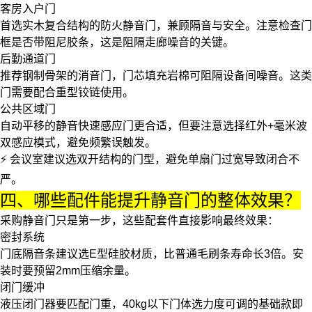
客房入户门
首选实木复合结构的
防火静音门
，兼顾隔音与安全。注意检查门
框是否带阻尼胶条，这是阻隔走廊噪音的关键。
后勤通道门
推荐钢制骨架的
消音门
，门芯填充岩棉可阻隔设备间噪音。这类
门需要配合重型铰链使用。
公共区域门
自动平移的
静音快速感应门
更合适，但要注意选择红外+毫米波
双感应模式，避免频繁误触发。
⚡ 会议室建议选双开结构的门型，避免单扇门过宽导致闭合不
严。
四、哪些配件能提升静音门的整体效果？
采购静音门只是第一步，这些配套件直接影响最终效果：
密封系统
门底隔音条
建议选E型硅胶材质，比普通毛刷条寿命长3倍。安
装时要预留2mm压缩余量。
闭门缓冲
液压闭门器要匹配门重，40kg以下门体选力度可调的基础款即