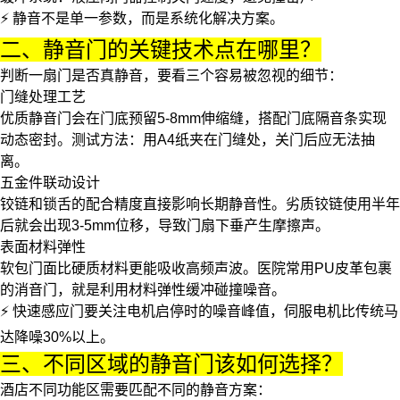
⚡ 静音不是单一参数，而是系统化解决方案。
二、静音门的关键技术点在哪里？
判断一扇门是否真静音，要看三个容易被忽视的细节：
门缝处理工艺
优质静音门会在门底预留5-8mm伸缩缝，搭配
门底隔音条
实现
动态密封。测试方法：用A4纸夹在门缝处，关门后应无法抽
离。
五金件联动设计
铰链和锁舌的配合精度直接影响长期静音性。劣质铰链使用半年
后就会出现3-5mm位移，导致门扇下垂产生摩擦声。
表面材料弹性
软包门面比硬质材料更能吸收高频声波。医院常用PU皮革包裹
的
消音门
，就是利用材料弹性缓冲碰撞噪音。
⚡ 快速感应门要关注电机启停时的噪音峰值，伺服电机比传统马
达降噪30%以上。
三、不同区域的静音门该如何选择？
酒店不同功能区需要匹配不同的静音方案：