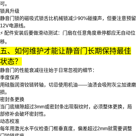
可。
锁具升级
静音门锁
的磁吸式锁舌比机械锁减少90%碰撞声，但要注意预留
12V电源线。
⚡ 配件安装后要做滑动测试：门扇在任意角度悬停都应无自动位
移。
五、如何维护才能让静音门长期保持最佳
状态？
静音门的性能衰减往往始于日常忽视的细节：
季度保养
用硅脂润滑铰链转轴，切忌使用机油——油渍会吸附灰尘加速磨
损。
密封条更换
当门底缝隙超过3mm或密封条出现裂纹时，必须整体更换，局
部修补会破坏密封性。
动态校准
每年用激光水平仪检查门框垂直度，偏差超过2mm就需要调整
门铰链
底座。