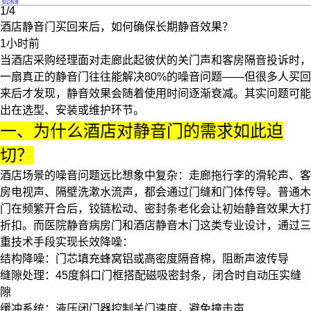
·
知识科普
1/4
酒店静音门买回来后，如何确保长期静音效果？
1小时前
当酒店采购经理面对走廊此起彼伏的关门声和客房隔音投诉时，
一扇真正的
静音门
往往能解决80%的噪音问题——但很多人买回
来后才发现，静音效果会随着使用时间逐渐衰减。其实问题可能
出在选型、安装或维护环节。
一、为什么酒店对静音门的需求如此迫
切？
酒店场景的噪音问题远比想象中复杂：走廊拖行李的滑轮声、客
房电视声、隔壁洗漱水流声，都会通过门缝和门体传导。普通木
门在频繁开合后，铰链松动、密封条老化会让初始静音效果大打
折扣。而
医院静音病房门
和
酒店静音木门
这类专业设计，通过三
重技术手段实现长效降噪：
结构降噪
：门芯填充蜂窝铝或高密度隔音棉，阻断声波传导
缝隙处理
：45度斜口门框搭配磁吸密封条，闭合时自动压实缝
隙
缓冲系统
：液压闭门器控制关门速度，避免撞击声