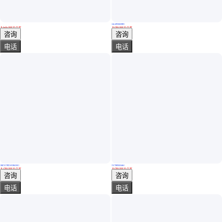
实地验商
威凯门 黄色静音快速门 订制库房冷库304不锈钢材质
钢制静音门 客房卧室 软包颜色可选 非标制作 明智伟业门窗
￥
121
.00
/平方米
￥
750
.00
/平方米
贵州毕节
内蒙古乌海
咨询
咨询
电话
电话
真实性已核验
实地验商
双开单开隔音门 静音门 防火软包开视窗音乐室 录音室 卧室阻音门
42-45分贝静音门 非标制作 机房 明智伟业门窗 娱乐场所
￥
750
.00
/平方米
￥
750
.00
/平方米
河南郑州
辽宁抚顺
咨询
咨询
电话
电话