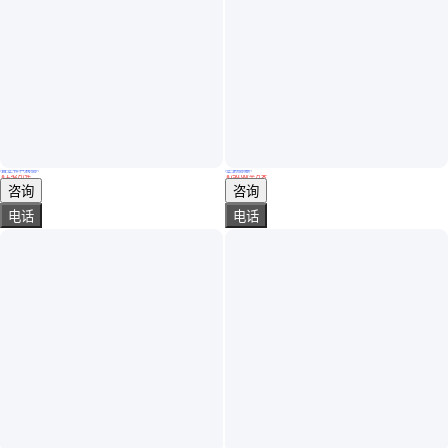
真实性已核验
实地验商
声学隔声门鼓房钢琴音乐室静音门电视台直播间防火软包隔音门
钢制静音门 规模生产 录音棚 明智伟业门窗 软包颜色可选
￥
1
.42
万
/件
￥
750
.00
/平方米
河南郑州
内蒙古呼和浩特
咨询
咨询
电话
电话