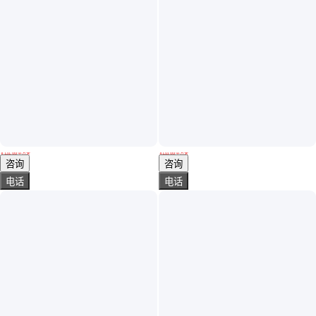
威凯门 白色静音快速门 安装商场食品可加透明视窗
威凯门 灰色静音快速门 定做停车场无尘室自动感应保温
￥
131
.00
/平方米
￥
133
.00
/平方米
广东广州
湖北鄂州
咨询
咨询
电话
电话