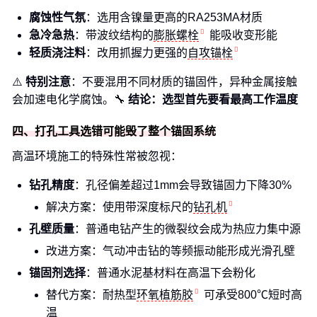
腐蚀性气氛
：选用含镍量更高的RA253MA材质
急冷急热
：带波纹结构的
膨胀螺栓
能吸收变形能
轻质浇注料
：改用抓握力更强的
自攻锚栓
⚠️
特别注意
：不要混用不同材质的锚固件，异种金属接触
会加速电化学腐蚀。🔧
结论：选型首先要看最高工作温度
四、打孔工具选错可能毁了整个锚固系统
高温环境施工的特殊性常被忽视：
钻孔精度
：孔径偏差超过1mm会导致锚固力下降30%
解决方案：使用带深度标尺的
钻孔机
孔壁质量
：普通电钻产生的微裂纹会成为热应力集中源
改进方案：气动冲击钻的等频振动能形成光滑孔壁
锚固剂选择
：普通水泥基材料在高温下会粉化
替代方案：耐热型
环氧植筋胶
可承受800℃短时高
温