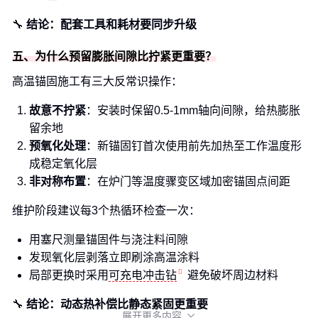
🔧
结论：配套工具和耗材要同步升级
五、为什么预留膨胀间隙比拧紧更重要？
高温锚固施工有三大反常识操作：
故意不拧紧
：安装时保留0.5-1mm轴向间隙，给热膨胀
留余地
预氧化处理
：新锚固钉首次使用前先加热至工作温度形
成稳定氧化层
非对称布置
：在炉门等温度骤变区域加密锚固点间距
维护阶段建议每3个热循环检查一次：
用塞尺测量锚固件与浇注料间隙
发现氧化层剥落立即刷涂高温涂料
局部更换时采用
可充电冲击钻
避免破坏周边材料
🔧
结论：动态热补偿比静态紧固更重要
展开更多内容
