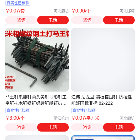
真实性已核验
0
.07
0
.90
￥
/套
￥
/个
河北廊坊
河北邯郸
咨询
电话
咨询
电话
马王钉爪抓钉两头尖钉 U形钉工
江伟 尼龙盘 端板锚固钉 抗拉性
字钉枕木钉钢钉蚂蟥钉船钉扒钉
能好国标非标 82-222
铁钉
真实性已核验
真实性已核验
3
.00
0
.07
￥
/个
￥
/平方米
浙江杭州
河北廊坊
咨询
电话
咨询
电话