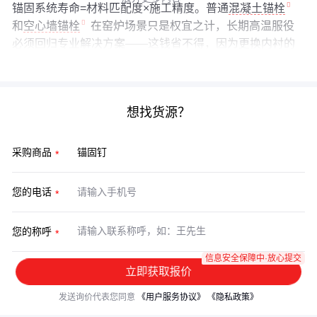
锚固系统寿命=材料匹配度×施工精度。普通
混凝土锚栓
和
空心墙锚栓
在窑炉场景只是权宜之计，长期高温服役
必须回归专业解决方案——这钱省不得，因为更换内衬的
停机损失远超锚固件成本。
想找货源？
采购商品
您的电话
您的称呼
信息安全保障中·放心提交
立即获取报价
发送询价代表您同意
《用户服务协议》
《隐私政策》