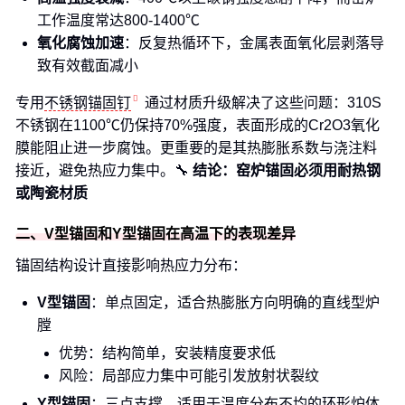
工作温度常达800-1400℃
氧化腐蚀加速
：反复热循环下，金属表面氧化层剥落导
致有效截面减小
专用
不锈钢锚固钉
通过材质升级解决了这些问题：310S
不锈钢在1100℃仍保持70%强度，表面形成的Cr2O3氧化
膜能阻止进一步腐蚀。更重要的是其热膨胀系数与浇注料
接近，避免热应力集中。🔧
结论：窑炉锚固必须用耐热钢
或陶瓷材质
二、V型锚固和Y型锚固在高温下的表现差异
锚固结构设计直接影响热应力分布：
V型锚固
：单点固定，适合热膨胀方向明确的直线型炉
膛
优势：结构简单，安装精度要求低
风险：局部应力集中可能引发放射状裂纹
Y型锚固
：三点支撑，适用于温度分布不均的环形炉体