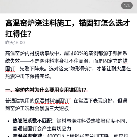
1/4
高温窑炉浇注料施工，锚固钉怎么选才
扛得住？
昨天16:00
高温窑炉内衬脱落事故中，超过60%的案例都源于锚固系
统失效——不是浇注料本身扛不住高温，而是固定它的
锚
固钉
先败下阵来。选对这支"隐形骨架"，才能让耐火层在
热震冲击下保持完整。
一、窑炉内衬为什么要用专用锚固钉？
普通建筑用的
保温材料锚固钉
在常温下表现良好，但遇
到窑炉工况就会暴露三大短板：
热膨胀系数不匹配
：钢材与浇注料受热膨胀程度不同，
普通锚固钉会产生剪切应力
高温强度衰减
：400℃以上碳钢强度急剧下降，而窑炉