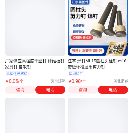
厂家供应高强度干壁钉 纤维板钉
江宇 焊钉ML15圆柱头栓钉 m16
家具钉 自攻钉
带磁环楼层用剪力钉
真实性已核验
实地验厂
0
.05
0
.98
￥
/个
￥
/个
河北邯郸
河北邯郸
咨询
电话
咨询
电话