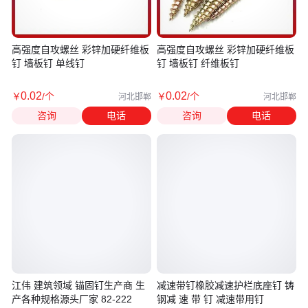
高强度自攻螺丝 彩锌加硬纤维板
高强度自攻螺丝 彩锌加硬纤维板
钉 墙板钉 单线钉
钉 墙板钉 纤维板钉
0
.02
0
.02
￥
/个
￥
/个
河北邯郸
河北邯郸
咨询
电话
咨询
电话
江伟 建筑领域 锚固钉生产商 生
减速带钉橡胶减速护栏底座钉 铸
产各种规格源头厂家 82-222
钢减 速 带 钉 减速带用钉