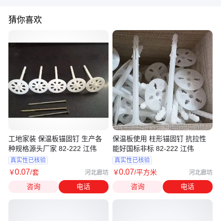
猜你喜欢
工地家装 保温板锚固钉 生产各
保温板使用 柱形锚固钉 抗拉性
种规格源头厂家 82-222 江伟
能好国标非标 82-222 江伟
真实性已核验
真实性已核验
0
.07
0
.07
￥
/套
￥
/平方米
河北廊坊
河北廊坊
咨询
电话
咨询
电话