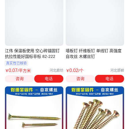
江伟 保温板使用 空心砖锚固钉
墙板钉 纤维板钉 单线钉 高强度
抗拉性能好国标非标 82-222
自攻丝 木螺丝钉
真实性已核验
0
.07
0
.02
￥
/平方米
￥
/个
河北廊坊
河北邯郸
咨询
电话
咨询
电话