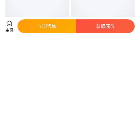
立即咨询
获取底价
主页
KY牌 3522 品类齐全 封口钉 拉
批发外墙网格布 耐碱玻璃纤维保
丝镀锌制定一条龙
温网建筑施工 承重压力大 佰砀
真实性已核验
真实性已核验
133
.00
0
.48
￥
/箱
￥
/平方米
上海
广东佛山
咨询
电话
咨询
电话
交织外墙网格布厂家 耐碱聚乙烯
外墙网格布 建筑施工保温玻纤网