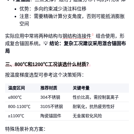
优势：多向约束减少浇注料位移
注意：需要精确计算分支角度，否则可能抵消膨胀
空间
实际应用中常将两种结构与
钢结构连接件
组合使用，形
成复合锚固系统。💡
结论：复杂工况建议采用混合锚固布
局
三、800℃和1200℃工况该选什么材质？
按温度梯度选型可参考这个决策矩阵：
温度区间
推荐材质
关键考量
≤800℃
304不锈钢
性价比高，需控制氯离子
800-1100℃
310S不锈钢
耐氧化，抗热疲劳性好
≥1100℃
陶瓷锚固件
无金属软化风险
特殊场景补充方案：