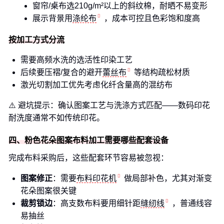
窗帘/桌布选210g/m²以上的斜纹棉，耐晒不易变形
展示背景用
涤纶布
，成本可控且色彩饱和度高
按加工方式分流
需要高频水洗的选活性印染工艺
后续要压褶/复合的避开
蕾丝布
等结构疏松材质
激光切割加工优先考虑化纤含量高的混纺布
⚠️ 避坑提示：确认图案工艺与洗涤方式匹配——数码印花
耐洗度通常不如传统印花。
四、粉色花朵图案布料加工需要哪些配套设备
完成布料采购后，这些配套环节容易被忽视：
图案修正
：需要
布料印花机
做局部补色，尤其对渐变
花朵图案很关键
裁剪锁边
：高支数布料要用细针距
缝纫线
，普通线容
易抽丝