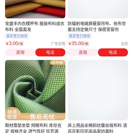
宝盛丰内衣模杯布 服装布料成衣
防辐射电磁屏蔽窗帘布、依布世
布料 全国直发
嘉支持定做尺寸 保密室窗帘
真实性已核验
真实性已核验
3
.00
35
.00
￥
/米
￥
/米
广东东莞
北京
咨询
电话
咨询
电话
鞋材靠垫坐垫 网眼布料 库存充
床上用品全棉斜纹蚕丝缎布料 清
足 规格齐全 透气性好 珍芳源
风花影印花床品家纺面料