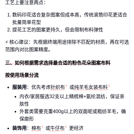
工艺上要注意两点：
数码印花适合复杂图案但成本高，传统滚筒印花更适合
批量简单花型
提花工艺的图案更持久，但会限制布料弹性
⚡ 核心建议：先根据终端用途排除不匹配的材质，再在可选
范围内对比图案精度。
三、如何根据需求选择最合适的粉色花朵图案布料
按使用场景分流
服装用
：优先考虑
针织布
或
纯羊毛女装布料
内衣/家居服选32支以上精梳棉+氨纶混纺，保证亲
肤性
外套类需要克重400g以上的双面呢或粗纺羊毛，确
保廓形
装饰用
：
棉布
或
牛仔布
更经济