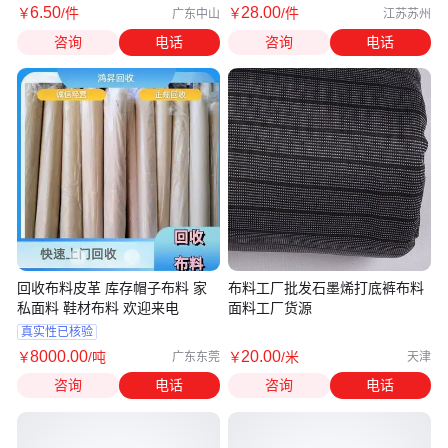
6
.50
28
.00
￥
/件
￥
/件
广东中山
江苏苏州
咨询
电话
咨询
电话
回收布料皮革 库存帽子布料 家
布料工厂批发石墨烯打底裤布料
私面料 鞋材布料 欢迎来电
面料工厂货源
真实性已核验
8000
.00
20
.00
￥
/吨
￥
/米
广东东莞
天津
咨询
电话
咨询
电话