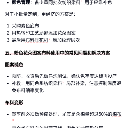
颜色管理
：备少量同批次
纺织染料
用于应急补色
对于小批量定制，更经济的方案是：
采购素色底布
用热转印工艺局部添加花朵图案
最后用
布料压花机
增加纹理层次
五、粉色花朵图案布料使用中的常见问题和解决方案
图案褪色
预防：收货后先做皂洗测试，确认色牢度达标再投产
补救：用同色系
纺织染料
局部补染，注意控制温度避
免布料缩率变化
布料变形
裁剪前必须做预缩处理，尤其是含棉量超过50%的
棉布