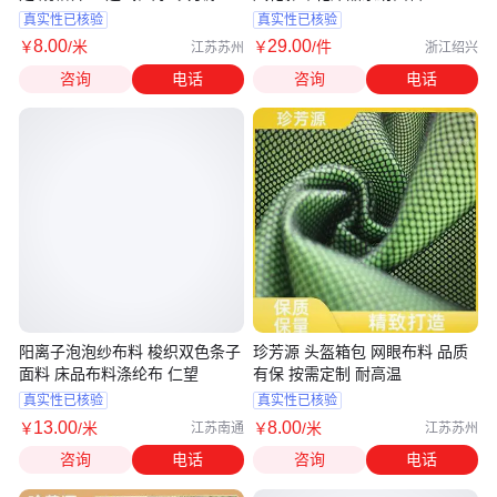
真实性已核验
真实性已核验
8
.00
29
.00
￥
/米
￥
/件
江苏苏州
浙江绍兴
咨询
电话
咨询
电话
阳离子泡泡纱布料 梭织双色条子
珍芳源 头盔箱包 网眼布料 品质
面料 床品布料涤纶布 仁望
有保 按需定制 耐高温
真实性已核验
真实性已核验
13
.00
8
.00
￥
/米
￥
/米
江苏南通
江苏苏州
咨询
电话
咨询
电话