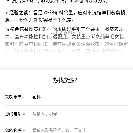
复合类布料存放时要平铺，避免卷曲导致分层
⚡ 经验之谈：留足5%的布料余量，应对水洗缩率和裁剪损
耗——粉色系补货容易产生色差。
选粉色花朵图案
布料
的本质是平衡三个要素：图案表现
展开更多内容

力、基布功能性和加工适配度。女装重点考察
纯羊毛女装
布料
的克重和织法，装饰用则更关注
涤纶布
的色彩稳定
性。建议先拿样布测试实际加工效果，再决定批量采购方
案。
想找货源？
采购商品
您的电话
您的称呼