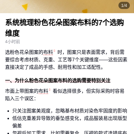
1/4
系统梳理粉色花朵图案布料的7个选购
维度
4小时前
选粉色花朵图案的
布料
时，图案只是表面需求，背后需
要综合考虑材质、克重、工艺等7个关键维度——这些因素
直接决定了成品的手感、耐用性和加工适配性。
一、为什么粉色花朵图案布料的选购需要特别关注
市面上带图案的
布料
看似选择很多，但实际采购时容易
陷入三个误区：
只关注图案美观度，忽略基布材质对染色牢固度的影响
低估克重差异导致的垂坠感变化，成品服装易出现版型
偏差
忽视后加工需求，比如需要复合、压褶的款式选错底布