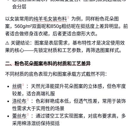
会分层
以女装常用的
纯羊毛女装布料
为例，同样粉色花朵图
案，560g/m²双面呢和850g粗纺呢在挺括度上差异明显。前
者适合做修身连衣裙，后者更适合廓形大衣。
⚠️ 关键结论：图案是表层需求，基布特性才是决定使用效
果的核心——先锁定材质和工艺参数，再筛选图案样式。
二、粉色花朵图案布料的材质和工艺差异
不同材质的底色表现力和图案承载方式截然不同：
丝绸
：天然光泽能提升花朵图案的立体感，但色牢度
较差，适合高端礼服
涤纶布
：色彩鲜艳成本低，但透气性差，常用于装饰
性需求大于实用性的场景
蕾丝布
：通过镂空工艺实现图案，对底布要求高，多
采用棉涤混纺保持挺括