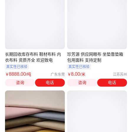
长期回收库存布料 鞋材布料 内
珍芳源 供应网眼布 坐垫靠垫箱
衣布料 资质齐全 欢迎致电
包用面料 支持定制
真实性已核验
真实性已核验
8888
.00
8
.00
￥
/吨
￥
/米
广东东莞
江苏苏州
咨询
电话
咨询
电话