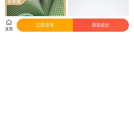
立即咨询
获取底价
主页
珍芳源 厨房用纺织品 网眼布料
金亿发 新品高档全棉活性印花贡
发货迅速 规格可定制 耐高温
缎磨毛面料 纯棉欧式蚕丝缎布料
真实性已核验
真实性已核验
8
.00
24
.50
￥
/米
￥
/件
江苏苏州
浙江绍兴
咨询
电话
咨询
电话