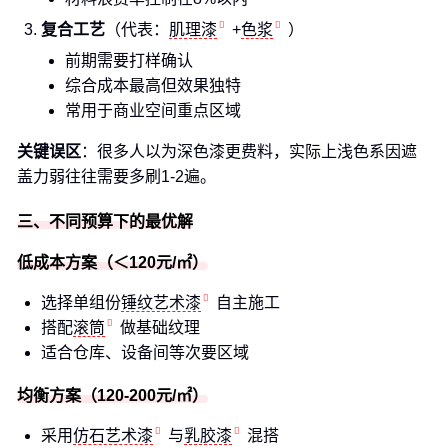
复合工艺
（代表：
肌理漆
+
色浆
）
前期需要打样确认
综合成本最高但效果独特
常用于商业空间重点区域
关键误区
：很多人以为深色漆更费料，实际上浅色系因遮
盖力弱往往需要多刷1-2遍。
三、不同预算下的最优解
低成本方案（＜120元/㎡）
选择单组份
锤纹艺术漆
自主施工
搭配
滚筒
做基础纹理
适合仓库、设备间等次要区域
均衡方案（120-200元/㎡）
采用
仿石艺术漆
与
乳胶漆
混搭