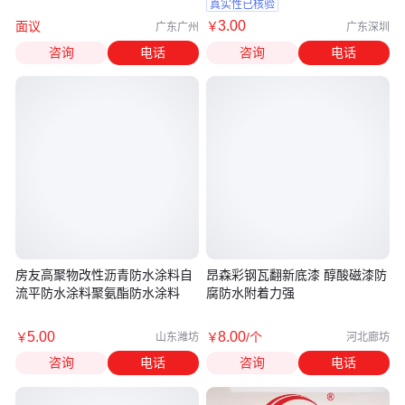
支持
夹
真实性已核验
3
.00
面议
￥
广东广州
广东深圳
咨询
电话
咨询
电话
房友高聚物改性沥青防水涂料自
昂森彩钢瓦翻新底漆 醇酸磁漆防
流平防水涂料聚氨酯防水涂料
腐防水附着力强
5
.00
8
.00
￥
￥
/个
山东潍坊
河北廊坊
咨询
电话
咨询
电话