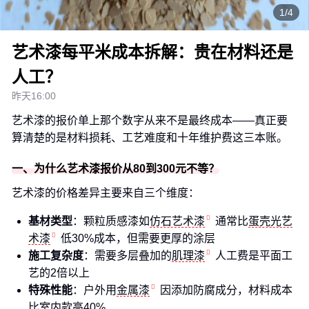
1/4
艺术漆每平米成本拆解：贵在材料还是
人工？
昨天16:00
艺术漆的报价单上那个数字从来不是最终成本——真正要
算清楚的是材料损耗、工艺难度和十年维护费这三本账。
一、为什么艺术漆报价从80到300元不等？
艺术漆的价格差异主要来自三个维度：
基材类型
：颗粒质感漆如
仿石艺术漆
通常比
蛋壳光艺
术漆
低30%成本，但需要更厚的涂层
施工复杂度
：需要多层叠加的
肌理漆
人工费是平面工
艺的2倍以上
特殊性能
：户外用
金属漆
因添加防腐成分，材料成本
比室内款高40%