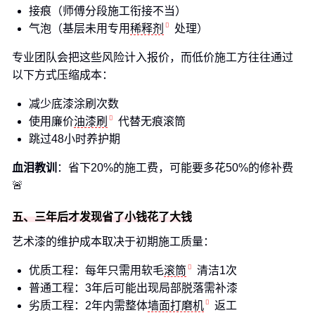
接痕（师傅分段施工衔接不当）
气泡（基层未用专用
稀释剂
处理）
专业团队会把这些风险计入报价，而低价施工方往往通过
以下方式压缩成本：
减少底漆涂刷次数
使用廉价
油漆刷
代替无痕滚筒
跳过48小时养护期
血泪教训
：省下20%的施工费，可能要多花50%的修补费
🚨
五、三年后才发现省了小钱花了大钱
艺术漆的维护成本取决于初期施工质量：
优质工程：每年只需用软毛
滚筒
清洁1次
普通工程：3年后可能出现局部脱落需补漆
劣质工程：2年内需整体
墙面打磨机
返工