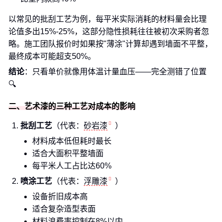
以常见的批刮工艺为例，每平米实际消耗的材料量会比理
论值多出15%-25%，这部分隐性损耗往往被初次采购者忽
略。施工团队报价时如果按"薄涂"计算却遇到墙面不平整，
最终成本可能超支50%。
结论
：只看单价就像用体温计量血压——完全测错了位置
🔍
二、艺术漆的三种工艺对成本的影响
批刮工艺
（代表：
砂岩漆
）
材料成本低但耗时最长
适合大面积平整墙面
每平米人工占比达60%
喷涂工艺
（代表：
浮雕漆
）
设备折旧成本高
适合复杂造型表面
材料浪费率控制在8%以内