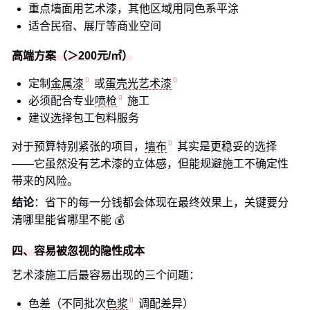
重点墙面用艺术漆，其他区域用同色系平涂
适合民宿、展厅等商业空间
高端方案（＞200元/㎡）
定制
金属漆
或
蛋壳光艺术漆
必须配合专业
喷枪
施工
建议选择包工包料服务
对于预算特别紧张的项目，
墙布
其实是更稳妥的选择
——它虽然没有艺术漆的立体感，但能规避施工不确定性
带来的风险。
结论
：省下的每一分钱都会体现在最终效果上，关键要分
清哪里能省哪里不能 💰
四、容易被忽视的隐性成本
艺术漆施工后最容易出现的三个问题：
色差（不同批次
色浆
调配差异）