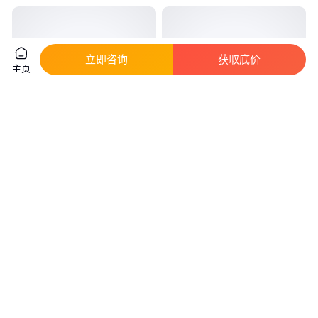
立即咨询
获取底价
主页
彩钢瓦金属屋面防水涂料 屋顶补
PB-1桥面防水涂料用量 聚合物改
漏 使用方便 室内可用
性沥青防水涂层单组份
真实性已核验
实地验厂
65
.00
10
.00
￥
/桶
￥
/千克
山东潍坊
江西南昌
咨询
电话
咨询
电话