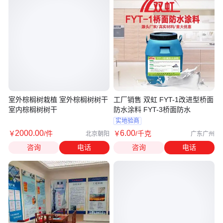
室外棕榈树栽植 室外棕榈树树干
工厂销售 双虹 FYT-1改进型桥面
室内棕榈树树干
防水涂料 FYT-3桥面防水
实地验商
2000
.00
6
.00
￥
/件
￥
/千克
北京朝阳
广东广州
咨询
电话
咨询
电话