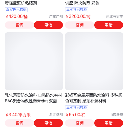
增强型道桥粘结剂
供应 隔火防热 彩色
真实性已核验
真实性已核验
420
.00
3200
.00
￥
/桶
￥
/吨
广东广州
河北石家庄
咨询
电话
咨询
电话
乳化沥青防水涂料 自粘防水卷材
彩钢瓦金属屋面防水涂料 多种颜
BAC聚合物改性沥青卷材双面
色可定制 屋顶补漏材料
真实性已核验
3
.40
65
.00
￥
/平方米
￥
/桶
浙江杭州
山东潍坊
咨询
电话
咨询
电话