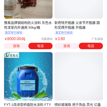
豫奥品牌钢结构防火涂料 灰色水
新奇特开瓶器 父亲节开瓶器 圆
性漆室内外通用 50kg/桶
形奖牌开瓶器 开瓶器
真实性已核验
真实性已核验
8000
.00
3
.80
￥
/吨
￥
河南郑州
广东深圳
咨询
电话
咨询
电话
FYT-1改进型桥面防水涂料 FTY
喷砂玻璃珠 用于饰品 荧光 亿鑫