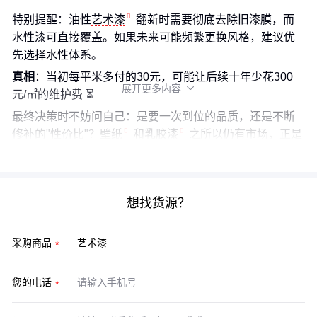
特别提醒：油性
艺术漆
翻新时需要彻底去除旧漆膜，而
水性漆可直接覆盖。如果未来可能频繁更换风格，建议优
先选择水性体系。
真相
：当初每平米多付的30元，可能让后续十年少花300
展开更多内容

元/㎡的维护费 ⏳
最终决策时不妨问自己：是要一次到位的品质，还是不断
修补的"性价比"？
壁纸
和
乳胶漆
之所以仍有市场，正是
因为它们用确定性平衡了效果与成本。
想找货源？
采购商品
您的电话