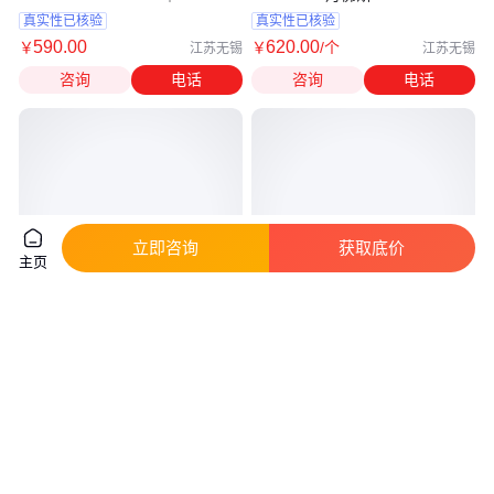
060G1080｜060G1019
力传感器AKS3000
真实性已核验
真实性已核验
590
.00
620
.00
￥
￥
/个
江苏无锡
江苏无锡
咨询
电话
咨询
电话
立即咨询
获取底价
主页
丹佛斯压力传感器AKS3000｜
薄型压力传感器 10kg 30kg 压式
060G1040｜060G1321
测力计50kg 压力测量100kg
真实性已核验
真实性已核验
590
.00
490
.00
￥
￥
/只
江苏无锡
广东深圳
咨询
电话
咨询
电话