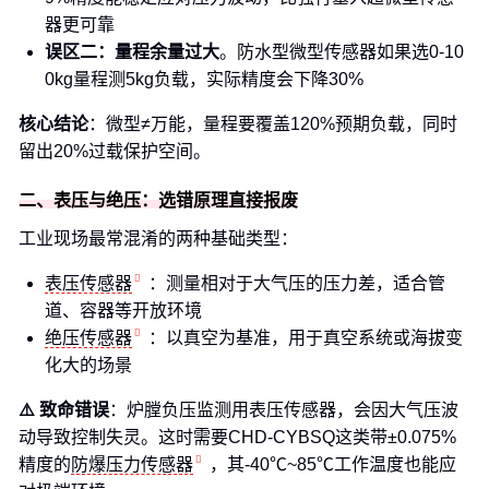
器更可靠
误区二：量程余量过大
。防水型微型传感器如果选0-10
0kg量程测5kg负载，实际精度会下降30%
核心结论
：微型≠万能，量程要覆盖120%预期负载，同时
留出20%过载保护空间。
二、表压与绝压：选错原理直接报废
工业现场最常混淆的两种基础类型：
表压传感器
：测量相对于大气压的压力差，适合管
道、容器等开放环境
绝压传感器
：以真空为基准，用于真空系统或海拔变
化大的场景
⚠️ 致命错误
：炉膛负压监测用表压传感器，会因大气压波
动导致控制失灵。这时需要CHD-CYBSQ这类带±0.075%
精度的
防爆压力传感器
，其-40℃~85℃工作温度也能应