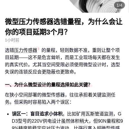
1/4
微型压力传感器选错量程，为什么会让
你的项目延期3个月？
1小时前
选错
压力传感器
的量程，轻则数据不准，重则让整个项
目延期——这不是危言耸听，而是工业现场每天都在发生
的真实代价。尤其当空间受限必须使用微型设计时，选型
失误的连锁反应会更隐蔽也更致命。
一、为什么微型设计的量程选择如此关键？
在狭小空间部署的微型传感器，往往承担着关键监测任
务。但采购时容易陷入两个误区：
误区一：盲目追求小体积
。比如矿用瓦斯管道监测，G
D3型号的220V供电设计虽然体积稍大，但90N量程和9
9%精度能稳定应对压力波动，比强行塞入超微型传感