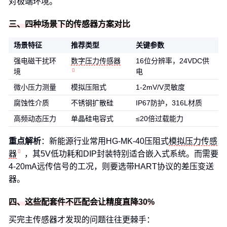
对极端环境。
三、四种场景下的传感器方案对比
场景特征
推荐类型
关键参数
强电磁干扰环
数字压力传感器
16位分辨率，24VDC供
境
电
微小压力测量
模拟压阻式
1-2mV/V灵敏度
腐蚀性介质
不锈钢扩散硅
IP67防护，316L材质
高频动态压力
单晶硅电容式
≤20倍过载能力
重点解析
：新能源行业常用HG-MK-40压阻式
模拟压力传感
器
，其5V低功耗和DIP封装特别适合嵌入式系统。而需要
4-20mA远传信号的工况，则要选带HART协议的差压变送
器。
四、这些配套件不匹配会让精度直降30%
买完主传感器才发现的问题往往更棘手：