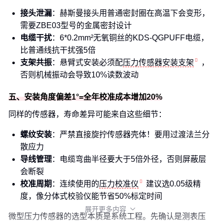
接头泄漏
：赫斯曼接头用普通密封圈在高温下会变形，
需要ZBE03型号的金属密封设计
电缆干扰
：6*0.2mm²无氧铜丝的KDS-QGPUFF电缆，
比普通线抗干扰强5倍
支架共振
：悬臂式安装必须配
压力传感器安装支架
，
否则机械振动会导致10%读数波动
五、安装角度偏差1°=全年校准成本增加20%
同样的传感器，寿命差异可能来自这些细节：
螺纹安装
：严禁直接旋拧传感器壳体！要用过渡法兰分
散应力
导线管理
：电缆弯曲半径要大于5倍外径，否则屏蔽层
会断裂
校准周期
：连续使用的
压力校准仪
建议选0.05级精
度，像分体式校验仪能节省50%标定时间
展开更多内容

微型压力传感器的选型本质是系统工程。先确认是测表压