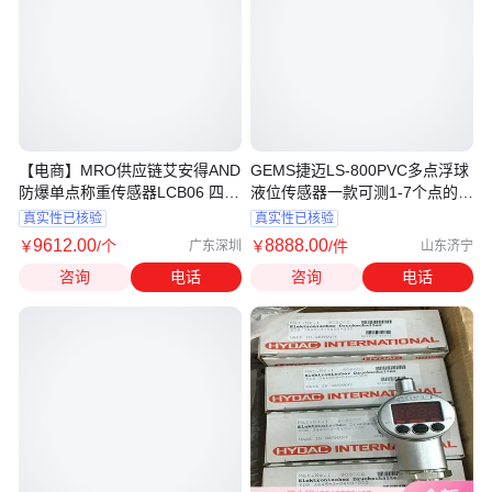
【电商】MRO供应链艾安得AND
GEMS捷迈LS-800PVC多点浮球
防爆单点称重传感器LCB06 四个
液位传感器一款可测1-7个点的液
角调整
位计
真实性已核验
真实性已核验
9612
.00
8888
.00
￥
/个
￥
/件
广东深圳
山东济宁
咨询
电话
咨询
电话