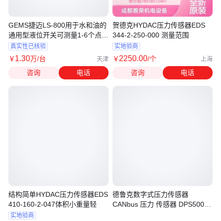
GEMS捷迈LS-800用于水和油的
贺德克HYDAC压力传感器EDS
通用型液位开关可测量1-6个点位
344-2-250-000 测量范围
液位
真实性已核验
实地验商
1
.30
2250
.00
￥
万
/台
￥
/个
天津
上海
咨询
电话
咨询
电话
结构简单HYDAC压力传感器EDS
德鲁克数字式压力传感器
410-160-2-047体积小重量轻
CANbus 压力 传感器 DPS5000
Canbus
实地验商