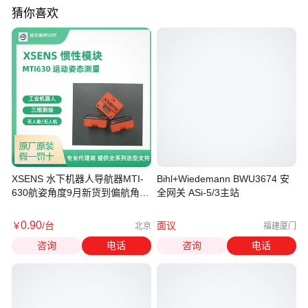
猜你喜欢
XSENS 水下机器人导航器MTI-
Bihl+Wiedemann BWU3674 安
630航姿角度9月新货到偏航角度
全网关 ASi-5/3主站
1.5度
0
.90
￥
/台
面议
北京
福建厦门
咨询
电话
咨询
电话