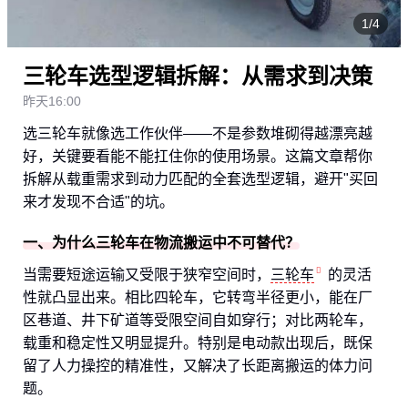
1/4
三轮车选型逻辑拆解：从需求到决策
昨天16:00
选三轮车就像选工作伙伴——不是参数堆砌得越漂亮越
好，关键要看能不能扛住你的使用场景。这篇文章帮你
拆解从载重需求到动力匹配的全套选型逻辑，避开"买回
来才发现不合适"的坑。
一、为什么三轮车在物流搬运中不可替代？
当需要短途运输又受限于狭窄空间时，
三轮车
的灵活
性就凸显出来。相比四轮车，它转弯半径更小，能在厂
区巷道、井下矿道等受限空间自如穿行；对比两轮车，
载重和稳定性又明显提升。特别是电动款出现后，既保
留了人力操控的精准性，又解决了长距离搬运的体力问
题。