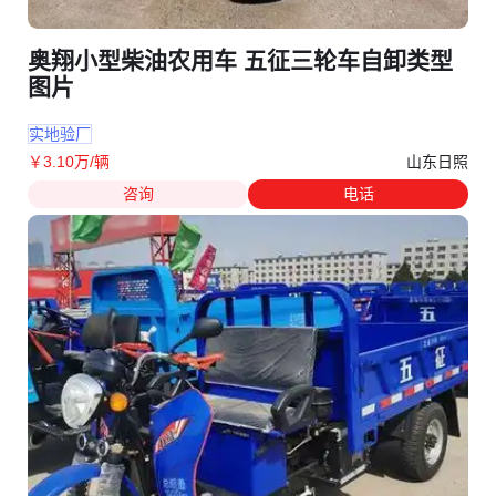
奥翔小型柴油农用车 五征三轮车自卸类型
图片
实地验厂
山东日照
￥
3
.10
万
/辆
咨询
电话