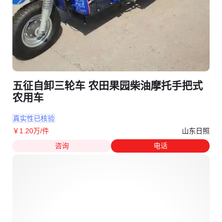
五征自卸三轮车 农田果园柴油摩托手把式
农用车
真实性已核验
山东日照
￥
1
.20
万
/件
咨询
电话