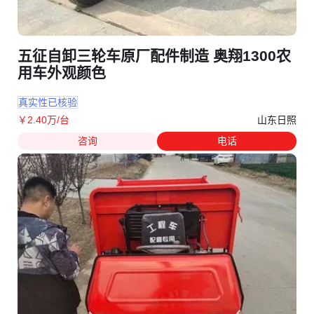
五征自卸三轮车原厂配件制造 奥翔1300农
用车外观颜色
真实性已核验
山东日照
￥
2
.40
万
/台
咨询
电话