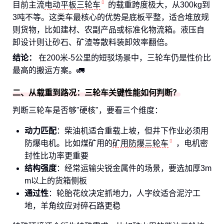
目前主流
电动平板三轮车
的载重跨度极大，从300kg到
3吨不等。这类车最核心的优势是底板平整，适合堆放规
则货物，比如建材、农副产品或标准化物流箱。液压自
卸设计则让砂石、矿渣等散料装卸效率翻倍。
结论：
在200米-5公里的短驳场景中，三轮车仍是性价比
最高的搬运方案。🚛
二、从载重到路况：三轮车关键性能如何判断？
判断三轮车是否够"硬核"，要看三个维度：
动力匹配
：柴油机适合重载上坡，但井下作业必须用
防爆电机。比如煤矿用的
矿用防爆三轮车
，电机密
封性比功率更重要
结构强度
：经常运输尖锐金属件的场景，要选加厚3m
m以上的货箱侧板
通过性
：轮胎花纹决定抓地力，人字纹适合泥泞工
地，羊角纹应对碎石路更稳