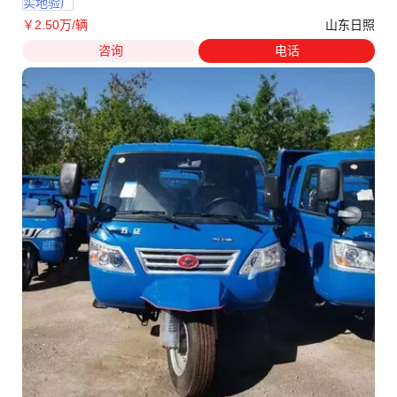
实地验厂
山东日照
￥
2
.50
万
/辆
咨询
电话