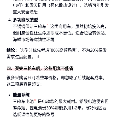
电机）和露天矿用（强化散热设计），选错可能引发
重大安全隐患
多功能改装型
不锈钢保洁三轮车
这类专用车，虽然初始投入高，
但耐腐蚀性让生命周期成本更低。适合垃圾转运站、
海鲜市场等腐蚀性环境
结论：
选型时优先考虑"80%高频场景"，不为20%偶发
需求过度配置。📊
四、买完三轮车后，这些配套不能省
很多采购者只盯着整车价格，却忽略了后续配套成本。
这三项最容易超支：
能量系统
三轮车电池
是电动款的最大耗材。铅酸电池便宜但
寿命短，锂电池贵30%却能多用1-2年。寒冷地区要
选低温性能更好的型号