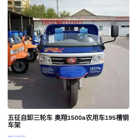
五征自卸三轮车 奥翔1500a农用车195槽钢
车架