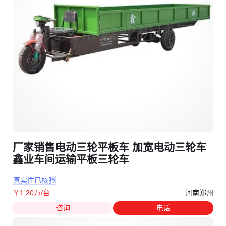
厂家销售电动三轮平板车 加宽电动三轮车
鑫业车间运输平板三轮车
真实性已核验
河南郑州
￥
1
.20
万
/台
咨询
电话