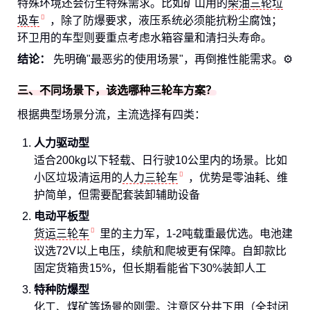
特殊环境还会衍生特殊需求。比如矿山用的
柴油三轮垃
圾车
，除了防爆要求，液压系统必须能抗粉尘腐蚀；
环卫用的车型则要重点考虑水箱容量和清扫头寿命。
结论：
先明确"最恶劣的使用场景"，再倒推性能需求。⚙️
三、不同场景下，该选哪种三轮车方案？
根据典型场景分流，主流选择有四类：
人力驱动型
适合200kg以下轻载、日行驶10公里内的场景。比如
小区垃圾清运用的
人力三轮车
，优势是零油耗、维
护简单，但需要配套装卸辅助设备
电动平板型
货运三轮车
里的主力军，1-2吨载重最优选。电池建
议选72V以上电压，续航和爬坡更有保障。自卸款比
固定货箱贵15%，但长期看能省下30%装卸人工
特种防爆型
化工、煤矿等场景的刚需。注意区分井下用（全封闭