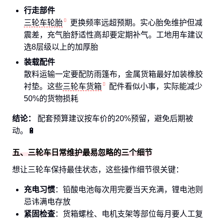
行走部件
三轮车轮胎
更换频率远超预期。实心胎免维护但减
震差，充气胎舒适性高却要定期补气。工地用车建议
选8层级以上的加厚胎
装载配件
散料运输一定要配防雨篷布，金属货箱最好加装橡胶
衬垫。这些
三轮车货箱
配件看似小事，实际能减少
50%的货物损耗
结论：
配套预算建议按车价的20%预留，避免后期被
动。🔋
五、三轮车日常维护最易忽略的三个细节
想让三轮车保持最佳状态，这些操作细节很关键：
充电习惯
：铅酸电池每次用完要当天充满，锂电池则
忌讳满电存放
紧固检查
：货箱螺栓、电机支架等部位每月要人工复