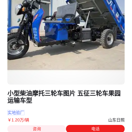
小型柴油摩托三轮车图片 五征三轮车果园
运输车型
实地验厂
山东日照
￥
1
.20
万
/辆
咨询
电话