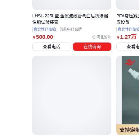
LHSL-225L型 金属波纹管弯曲后抗渗漏
PFA常压
性能试验装置
应设备
真实性已核验
蓝航中科品牌
真实性已核
500
.00
1
.27
万
河北沧州
￥
￥
查看电话
在线咨询
查看