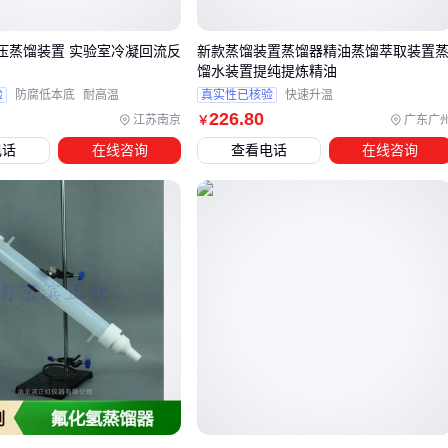
疾病发作频率与严重程度（高频使用需考虑装置耐用性）
减压蒸馏装置 实验室冷凝回流反
新款蒸馏装置蒸馏器精油蒸馏萃取装置
日常活动能力（便携性对需外出患者更重要）
馏水装置提纯提炼精油
验
防腐低本底
耐高温
真实性已核验
快速升温
当患者存在明显呼吸肌无力或无法形成有效吸气峰流速时，
呼
226
.80
江苏南京
广东广
￥
吸驱动吸入器
或干粉吸入器可能比传统PMDI更可靠。这类
电话
在线咨询
查看电话
在线咨询
代方案通过患者吸气动作自动触发给药，避免了按压与吸气不
同步导致的药物沉积损失。
实际选型时建议分两步验证：先通过医疗评估确定基础疾病类
型和肺功能状态，再让患者在指导下试用以观察实际操作效
果。配套组件如
医用面罩雾化器
的适配性也会显著影响最终
治疗效果，这需要结合下一环节的配件选择综合考量。
四、为什么PMDI吸入装置需要搭配储雾罐？
PMDI吸入装置虽然便携易用，但其药物递送效率受患者呼吸
调性影响较大。对于儿童、老年人或急性发作期的患者，搭配
储雾罐可显著提高药物沉积率。 储雾罐通过缓冲气雾流速，让