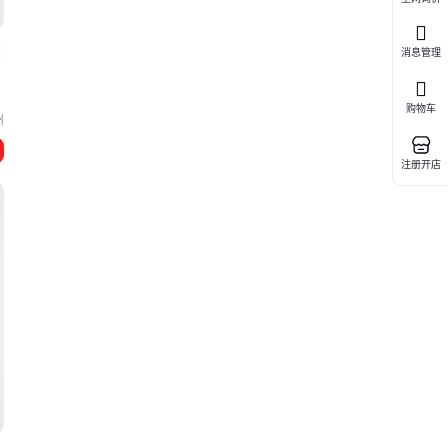
蒸
消息管理
购物车
州
替
注册开店
协