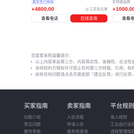
真实性已核验
孚然德品牌
4800
.00
1000
.0
江苏连云港
￥
￥
查看电话
在线咨询
查看
百度爱采购温馨提示：
以上内容来自第三方，内容真实性、准确性、合法性
未经权利方授权许可禁止任何第三方转载、引用，权
如有任何问题请点击页面底部『建议反馈』进行反馈
买家指南
卖家指南
平台规
功能介绍
入驻流程
准入规则
常见问题
申请入驻
工业品行业
服务条款
服务商查询
违规管理规