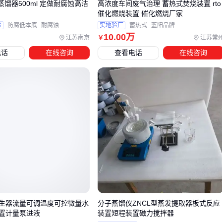
蒸馏器500ml 定做耐腐蚀高洁
高浓度车间废气治理 蓄热式焚烧装置 rto
催化燃烧装置 催化燃烧厂家
患者有更充足的时间
吸入药物
，尤其适合呼吸肌力较弱的使
验
防腐低本底
耐腐蚀
实地验厂
蓄热式
蓝阳品牌
用者。选择时需注意接口尺寸是否与主设备匹配，
医用硅胶面
10
.00
万
江苏南京
江苏常
￥
罩
的密封性也是关键考量。
电话
在线咨询
查看电话
在线咨询
面罩类配件则扩展了PMDI的适用场景：
婴幼儿患者需选用
可拆卸硅胶面罩
，避免药物喷溅
卧床患者配合延长管使用时可保持半卧位姿势
冬季使用时防冷凝设计的储雾罐能减少药物损失
这些配套组件并非简单附加品，而是针对主设备局限性设计的
性能增强方案。采购时建议将配套预算控制在主设备价格的合
理比例内，避免因过度配置造成浪费。
五、清洁不当会导致哪些药物残留问题？
PMDI装置每周至少应拆解清洁一次，重点处理喷嘴和药物舱
生器流量可调温度可控微量水
分子蒸馏仪ZNCL型蒸发提取器板式反应
置计量泵进液
装置短程装置磁力搅拌器
接处。残留药物结晶可能改变后续喷出的雾化颗粒分布，影响