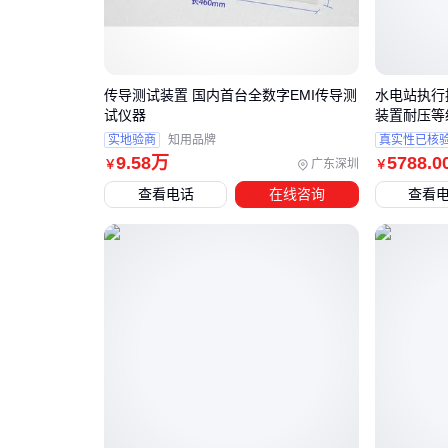
传导测试装置 国内首台全数字EMI传导测
水电站执行控
试仪器
装置耐压等
实地验商
知用品牌
真实性已核
9
.58
万
5788
.0
广东深圳
￥
￥
查看电话
在线咨询
查看