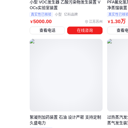
小型 VOC发生器 乙酸污染物发生装置 V
PFA氟化氢
OCs实验室装置
净蒸馏装置
真实性已核验
小型
亿科品牌
真实性已核
5000
.00
1
.30
万
江苏苏州
￥
￥
查看电话
在线咨询
查看
絮凝剂加药装置 石油 设计严密 支持定制
过热蒸汽发
久盛电力
蒸气发生装