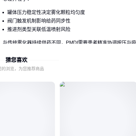
罐体压力稳定性决定雾化颗粒均匀度
阀门触发机制影响给药同步性
推进剂类型关联低温喷射风险
与传统雾化器持续供药不同，PMDI需要患者精准协调按压与
气动作。这种瞬间给药特性，使得装置本身的机械设计差异会
猜您喜欢
放大使用效果差别。
您的浏览，为您推荐商品
当患者呼吸流速不足或手口协调困难时，应考虑搭配储雾罐或
转向呼吸驱动装置。
二、协调能力决定PMDI适用边界
选择PMDI前需评估患者两项能力：
吸气峰流速是否达到装置最低触发要求
手部动作能否精准配合呼吸节奏