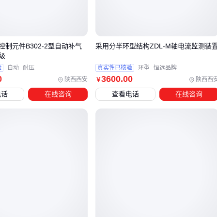
儿童和老年患者常因协调性不足导致药物沉积率下降，此时
干
粉吸入器
（DPI）的被动吸气特性可能更可靠。但DPI对患者
的吸气力度要求更高，形成新的选择矛盾。
制元件B302-2型自动补气
采用分半环型结构ZDL-M轴电流监测装
对于中重度COPD患者，呼吸驱动型装置能自动感应吸气动作
级
给药，但成本和维护复杂度显著增加。最终选择应基于临床评
验
自动
耐压
真实性已核验
环型
恒远品牌
0
3600
.00
估而非单纯装置参数对比。
陕西西安
陕西西
￥
电话
在线咨询
查看电话
在线咨询
三、哮喘与COPD患者如何选择PMDI吸入装置？
PMDI吸入装置的选择需基于患者呼吸协调性和疾病类型进行
流。对于哮喘患者，尤其是急性发作时需要快速药物输送的场
景，定量吸入器的即时释放特性更为适用；而COPD患者因常
伴有呼吸肌力下降，需优先评估装置对吸气流速的适应性。
关键判断维度包括：
患者年龄与手口协调能力（儿童/老年人可能需要配合储雾罐
使用）