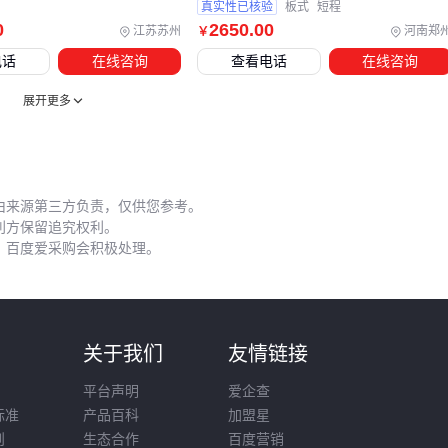
真实性已核验
板式
短程
治疗效果。使用专用
雾化器清洗刷
能有效清除狭缝处的沉积
0
2650
.00
江苏苏州
河南郑
￥
物。
电话
在线咨询
查看电话
在线咨询
常见操作误区包括：
展开更多
摇晃不足导致药物浓度不均
呼气时未移开装置造成内部受潮
按压与吸气不同步降低肺部沉积率
由来源第三方负责，仅供您参考。
未定期更换防尘盖导致喷嘴堵塞
利方保留追究权利。
，百度爱采购会积极处理。
对于需要频繁外带的设备，
便携式雾化包
能保护关键部件不
受碰撞。消毒时避免使用酒精浸泡，医用级
吸入器消毒液
更
适合塑料材质的定期养护。
选择PMDI吸入装置实质是构建个性化给药系统：儿童侧重配
则
关于我们
友情链接
适配性，COPD患者优先考虑操作便利度，急性发作风险高的
平台声明
爱企查
病例则需要关注整套设备的便携响应能力。最终决策应基于患
标准
产品百科
加盟星
者呼吸特征、用药频率和使用场景三维度交叉验证。
则
生态合作
百度营销