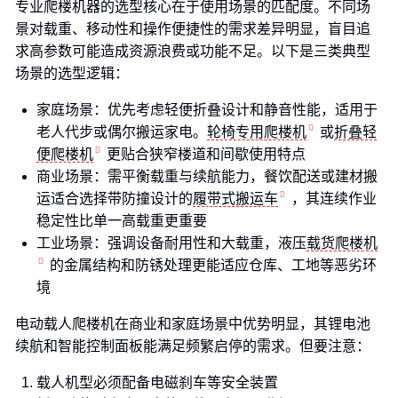
专业爬楼机器的选型核心在于使用场景的匹配度。不同场
景对载重、移动性和操作便捷性的需求差异明显，盲目追
求高参数可能造成资源浪费或功能不足。以下是三类典型
场景的选型逻辑：
家庭场景：优先考虑轻便折叠设计和静音性能，适用于
老人代步或偶尔搬运家电。
轮椅专用爬楼机
或
折叠轻
便爬楼机
更贴合狭窄楼道和间歇使用特点
商业场景：需平衡载重与续航能力，餐饮配送或建材搬
运适合选择带防撞设计的
履带式搬运车
，其连续作业
稳定性比单一高载重更重要
工业场景：强调设备耐用性和大载重，液压
载货爬楼机
的金属结构和防锈处理更能适应仓库、工地等恶劣环
境
电动载人爬楼机在商业和家庭场景中优势明显，其锂电池
续航和智能控制面板能满足频繁启停的需求。但要注意：
载人机型必须配备电磁刹车等安全装置