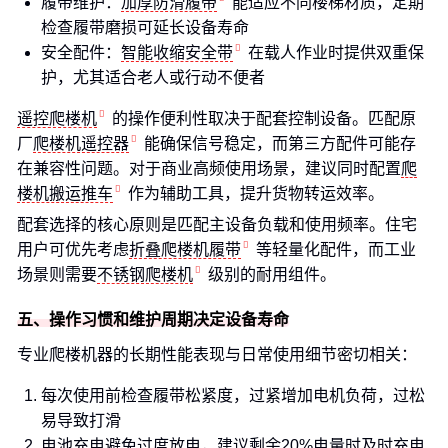
履带维护：
加厚防滑履带
能适应不同楼梯材质，定期
检查履带磨损可延长设备寿命
安全配件：
智能收缩安全带
在载人作业时提供双重保
护，尤其适合老人或行动不便者
遥控爬楼机
的操作便利性取决于配套控制设备。匹配原
厂
爬楼机遥控器
能确保信号稳定，而第三方配件可能存
在兼容性问题。对于商业高频使用场景，建议同时配置
爬
楼机搬运推车
作为辅助工具，提升货物转运效率。
配套选择的核心原则是匹配主设备负载和使用频率。住宅
用户可优先考虑
折叠爬楼机履带
等轻量化配件，而工业
场景则需要
不锈钢爬楼机
级别的耐用组件。
五、操作习惯和维护周期决定设备寿命
专业爬楼机器的长期性能表现与日常使用细节密切相关：
每次使用前检查履带松紧度，过紧增加电机负荷，过松
易导致打滑
电池充电避免过度放电，建议剩余20%电量时及时充电