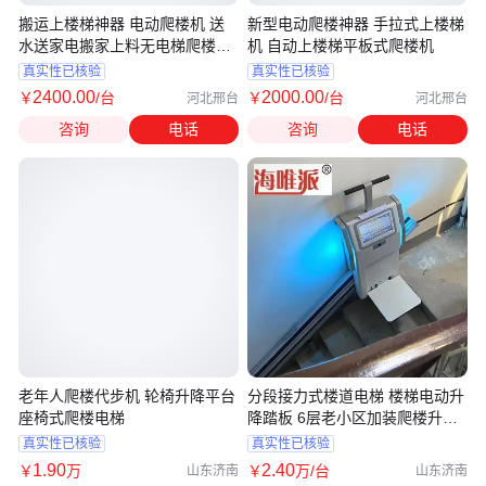
搬运上楼梯神器 电动爬楼机 送
新型电动爬楼神器 手拉式上楼梯
水送家电搬家上料无电梯爬楼机
机 自动上楼梯平板式爬楼机
器
真实性已核验
真实性已核验
2400
.00
2000
.00
￥
/台
￥
/台
河北邢台
河北邢台
咨询
电话
咨询
电话
老年人爬楼代步机 轮椅升降平台
分段接力式楼道电梯 楼梯电动升
座椅式爬楼电梯
降踏板 6层老小区加装爬楼升降
机
真实性已核验
真实性已核验
1
.90
2
.40
￥
万
￥
万
/台
山东济南
山东济南