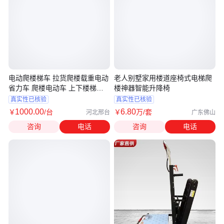
电动爬楼梯车 拉货爬楼载重电动
老人别墅家用楼道座椅式电梯爬
省力车 爬楼电动车 上下楼梯搬
楼神器智能升降椅
运车 爬楼梯机价格 邢台玉廷机
真实性已核验
真实性已核验
械制造生产
1000
.00
6
.80
￥
/台
￥
万
/套
河北邢台
广东佛山
咨询
电话
咨询
电话