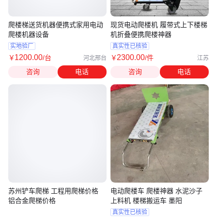
爬楼梯送货机器便携式家用电动
现货电动爬楼机 履带式上下楼梯
爬楼机器设备
机折叠便携爬楼神器
实地验厂
真实性已核验
1200
.00
2300
.00
￥
/台
￥
/件
河北邢台
江苏
咨询
电话
咨询
电话
苏州铲车爬梯 工程用爬梯价格
电动爬楼车 爬楼神器 水泥沙子
铝合金爬梯价格
上料机 楼梯搬运车 墨阳
真实性已核验