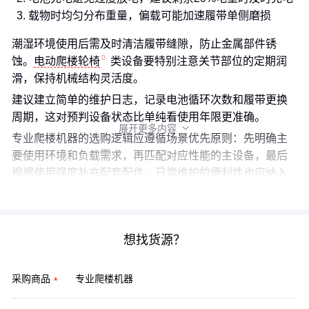
载物时均匀分布重量，偏载可能加速履带单侧磨损
潮湿环境使用后需及时清洁履带缝隙，防止金属部件锈
蚀。
电动爬楼轮椅
类设备要特别注意关节部位的定期润
滑，保持机械结构灵活度。
建议建立简单的维护日志，记录电池循环次数和履带更换
周期，这对预判设备状态比单纯看使用年限更准确。
展开更多内容

专业爬楼机器的选购逻辑应遵循场景优先原则：先明确主
要使用环境和负载需求，再匹配对应性能的主设备，最后
根据使用强度补充配套配件。日常维护的便利性也应纳入
初期决策考量，避免后续产生过高维护成本。
想找货源？
采购商品