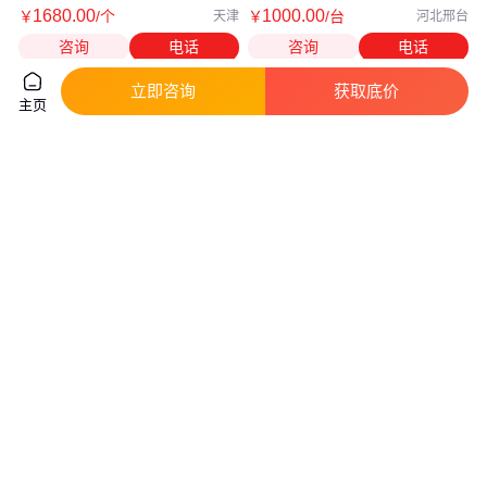
1680
.00
1000
.00
￥
/个
￥
/台
天津
河北邢台
咨询
电话
咨询
电话
立即咨询
获取底价
主页
河北叉车爬梯 5T爬梯定制价格
黑龙江大象爬梯 4T爬梯定制价格
铝合金爬梯厂家
铝合金爬梯尺寸
1580
.00
1680
.00
￥
/个
￥
/个
天津
天津
咨询
电话
咨询
电话