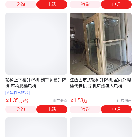
咨询
电话
咨询
电话
轮椅上下楼升降机 别墅阁楼升降
江西固定式轮椅升降机 室内外爬
梯 座椅爬楼电梯
楼代步机 无机房残疾人电梯 齐
力定制
真实性已核验
1
.35
1
.53
￥
万
/台
￥
万
山东济南
山东济南
咨询
电话
咨询
电话