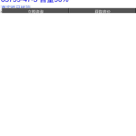
真实性已核验
湖北武汉
立即咨询
获取底价
主页
￥
600
.00
/千克
咨询
电话
启航 十二烷基三甲基氯化铵 阳离子表面
活性剂112-00-5
江苏苏州
￥
26
.00
/千克
咨询
电话
吉业升正品 90% 十二烷基三甲基氯化铵
用于除锈剂 浅黄色膏状
真实性已核验
湖北武汉
￥
10
.00
/千克
咨询
电话