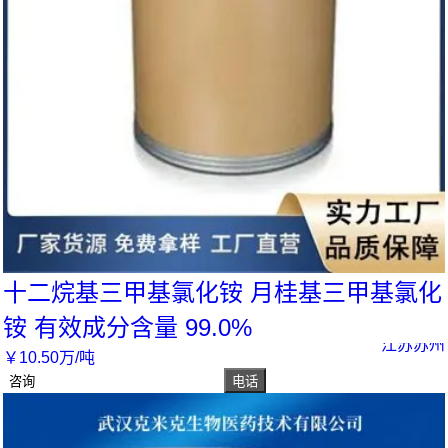
十二烷基三甲基氯化铵 月桂基三甲基氯化
铵 有效成分含量 99.0%
江苏苏州
￥
10
.50
万
/吨
咨询
电话