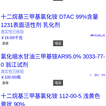
十二烷基三甲基氯化铵 DTAC 99%含量
1231表面活性剂 乳化剂
真实性已核验
湖北武汉
￥
16
.00
/千克
咨询
电话
氯化缩水甘油三甲基铵AR95.0% 3033-77-
0 翁江试剂
真实性已核验
广东广州
￥
100
.00
/瓶
咨询
电话
十二烷基三甲基氯化铵 112-00-5 浅黄色
膏状 90%