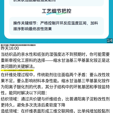
1/4
缩水甘油基三甲基氯化铵在纺织和造纸中的关键应用
昨天16:00
当纺织品的亲水性和纸张的湿强度达不到预期时，你可能需要
重新审视化工原料的选择——缩水甘油基三甲基氯化铵正是这
类问题的关键解法。
一、为什么纺织和造纸行业需要这种特殊化合物？
在纤维处理过程中，传统助剂往往面临两个矛盾：要么改性效
果不足，要么影响材料本身性能。缩水甘油基三甲基氯化铵作
为
阳离子醚化剂
的代表，其分子结构中的环氧基团和季铵盐特
性，能同时解决以下问题：
纺织领域
：通过共价键与纤维结合，比普通
阳离子淀粉改性剂
更持久，避免多次洗涤后柔软度下降
造纸领域
：在纤维表面形成三维交联网络，比单纯增加胶黏剂