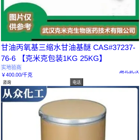
甘油丙氧基三缩水甘油基醚 CAS#37237-
76-6 【克米克包装1KG 25KG】
实地验商
湖北武汉
￥
400
.00
/千克
咨询
电话