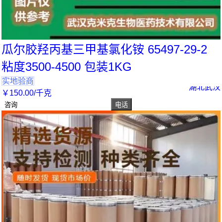
瓜尔胶羟丙基三甲基氯化铵 65497-29-2
粘度3500-4500 包装1KG
实地验商
湖北武汉
￥
150
.00
/千克
咨询
电话