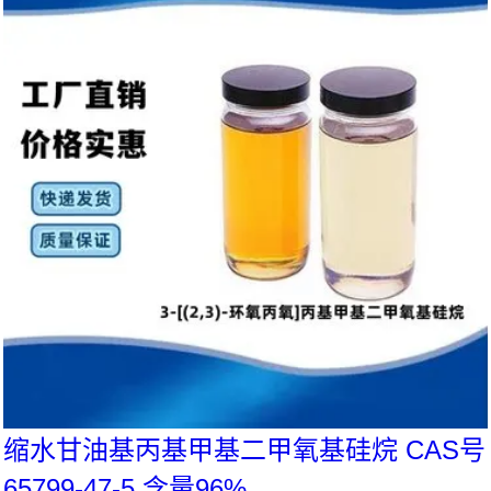
缩水甘油基丙基甲基二甲氧基硅烷 CAS号
65799-47-5 含量96%