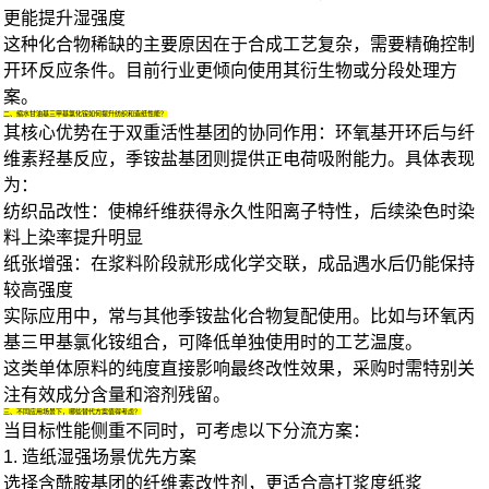
更能提升湿强度
这种化合物稀缺的主要原因在于合成工艺复杂，需要精确控制
开环反应条件。目前行业更倾向使用其衍生物或分段处理方
案。
二、缩水甘油基三甲基氯化铵如何提升纺织和造纸性能？
其核心优势在于双重活性基团的协同作用：环氧基开环后与纤
维素羟基反应，季铵盐基团则提供正电荷吸附能力。具体表现
为：
纺织品改性
：使棉纤维获得永久性阳离子特性，后续染色时染
料上染率提升明显
纸张增强
：在浆料阶段就形成化学交联，成品遇水后仍能保持
较高强度
实际应用中，常与其他
季铵盐化合物
复配使用。比如与
环氧丙
基三甲基氯化铵
组合，可降低单独使用时的工艺温度。
这类单体原料的纯度直接影响最终改性效果，采购时需特别关
注有效成分含量和溶剂残留。
三、不同应用场景下，哪些替代方案值得考虑？
当目标性能侧重不同时，可考虑以下分流方案：
1. 造纸湿强场景优先方案
选择含酰胺基团的
纤维素改性剂
，更适合高打浆度纸浆