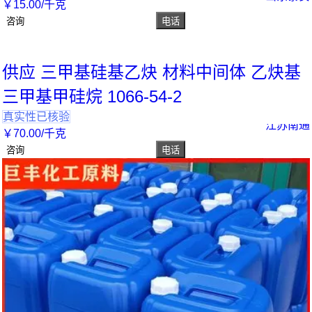
￥
15
.00
/千克
咨询
电话
供应 三甲基硅基乙炔 材料中间体 乙炔基
三甲基甲硅烷 1066-54-2
真实性已核验
江苏南通
￥
70
.00
/千克
咨询
电话