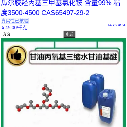
瓜尔胶羟丙基三甲基氯化铵 含量99% 粘
度3500-4500 CAS65497-29-2
真实性已核验
山东泰安
￥
45
.00
/千克
咨询
电话