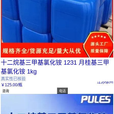
十二烷基三甲基氯化铵 1231 月桂基三甲
基氯化铵 1kg
真实性已核验
江苏徐州
￥
125
.00
/瓶
咨询
电话