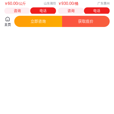
60
.00
930
.00
￥
/公斤
￥
/桶
山东潍坊
广东惠州
咨询
电话
咨询
电话
立即咨询
获取底价
主页
UV热降粘胶 比较耐低温 粘接强
施敏打硬5525粘网胶断热材与钢
度大 三骏 用胶量省
板粘接树脂化妆板涂装面胶14kg
真实性已核验
真实性已核验
60
.00
860
.00
￥
/千克
￥
/桶
山东潍坊
天津
咨询
电话
咨询
电话