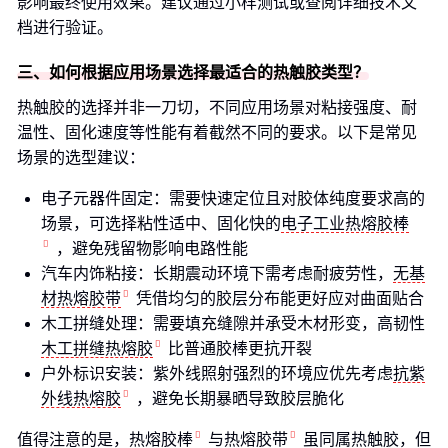
影响最终使用效果。建议通过小样测试或查阅详细技术文
档进行验证。
三、如何根据应用场景选择最适合的热触胶类型？
热触胶的选择并非一刀切，不同应用场景对粘接强度、耐
温性、固化速度等性能有着截然不同的要求。以下是常见
场景的选型建议：
电子元器件固定：需要快速定位且对胶体纯度要求高的
场景，可选择粘性适中、固化快的
电子工业热熔胶棒
，避免残留物影响电路性能
汽车内饰粘接：长期震动环境下需考虑耐疲劳性，
无基
材热熔胶带
凭借均匀的胶层分布能更好应对曲面贴合
木工拼缝处理：需要填充缝隙并承受木材形变，高韧性
木工拼缝热熔胶
比普通胶棒更抗开裂
户外标识安装：紫外线照射强烈的环境应优先考虑
抗紫
外线热熔胶
，避免长期暴晒导致胶层脆化
值得注意的是，
热熔胶棒
与
热熔胶带
虽同属热触胶，但