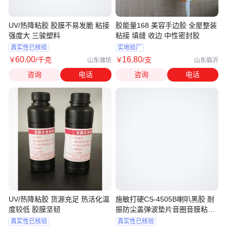
UV/热降粘胶 胶膜不易发脆 粘接
胶能量168 美容手边胶 全屋整装
强度大 三骏塑料
粘接 填缝 收边 中性密封胶
真实性已核验
实地验厂
60
.00
16
.80
￥
/千克
￥
/支
山东潍坊
山东临沂
咨询
电话
咨询
电话
UV/热降粘胶 货源充足 热活化温
施敏打硬CS-4505B喇叭黑胶 耐
度较低 胶膜坚韧
振防尘盖弹波垫片音圈音膜粘接
胶
真实性已核验
真实性已核验