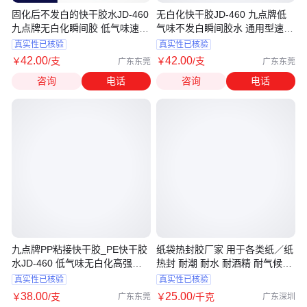
固化后不发白的快干胶水JD-460
无白化快干胶JD-460 九点牌低
九点牌无白化瞬间胶 低气味速干
气味不发白瞬间胶水 通用型速干
胶
胶
真实性已核验
真实性已核验
42
.00
42
.00
￥
/支
￥
/支
广东东莞
广东东莞
咨询
电话
咨询
电话
九点牌PP粘接快干胶_PE快干胶
纸袋热封胶厂家 用于各类纸／纸
水JD-460 低气味无白化高强度
热封 耐潮 耐水 耐酒精 耐气候性
瞬间胶
能好
真实性已核验
真实性已核验
38
.00
25
.00
￥
/支
￥
/千克
广东东莞
广东深圳