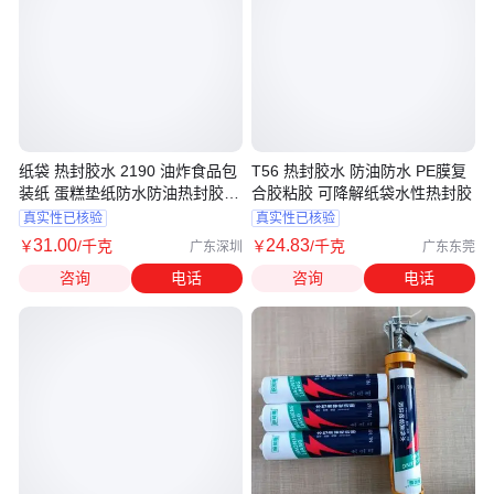
纸袋 热封胶水 2190 油炸食品包
T56 热封胶水 防油防水 PE膜复
装纸 蛋糕垫纸防水防油热封胶
合胶粘胶 可降解纸袋水性热封胶
食品级
真实性已核验
真实性已核验
31
.00
24
.83
￥
/千克
￥
/千克
广东深圳
广东东莞
咨询
电话
咨询
电话