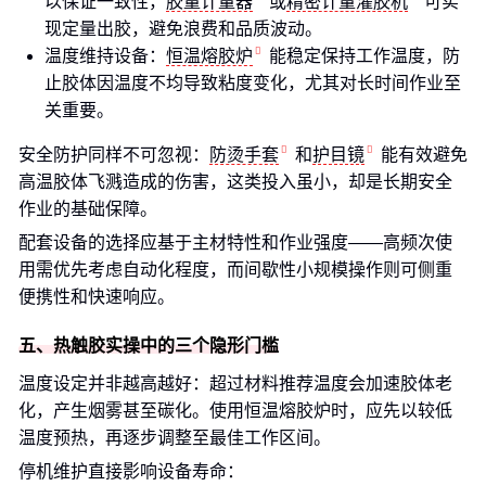
以保证一致性，
胶量计量器
或
精密计量灌胶机
可实
现定量出胶，避免浪费和品质波动。
温度维持设备：
恒温熔胶炉
能稳定保持工作温度，防
止胶体因温度不均导致粘度变化，尤其对长时间作业至
关重要。
安全防护同样不可忽视：
防烫手套
和
护目镜
能有效避免
高温胶体飞溅造成的伤害，这类投入虽小，却是长期安全
作业的基础保障。
配套设备的选择应基于主材特性和作业强度——高频次使
用需优先考虑自动化程度，而间歇性小规模操作则可侧重
便携性和快速响应。
五、热触胶实操中的三个隐形门槛
温度设定并非越高越好：超过材料推荐温度会加速胶体老
化，产生烟雾甚至碳化。使用恒温熔胶炉时，应先以较低
温度预热，再逐步调整至最佳工作区间。
停机维护直接影响设备寿命：