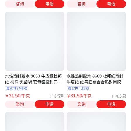
咨询
电话
咨询
电话
水性热封胶水 8660 牛皮纸杜邦
水性热封胶水 8660 杜邦纸热封
纸 棉签 灭菌袋 软包装袋封口热
牛皮纸 纸与膜复合合热封用胶
封胶
真实性已核验
真实性已核验
31
.50
31
.50
￥
/千克
￥
/千克
广东深圳
广东东莞
咨询
电话
咨询
电话