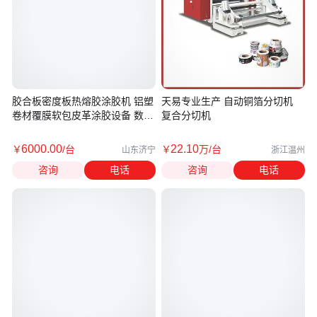
胶合板密度板热熔胶涂胶机 铝塑
天易专业生产 自动铜箔分切机
卷材覆膜软包皮革涂胶设备 数控
复合分切机
变频
6000
.00
22
.10
￥
/台
￥
万
/台
山东济宁
浙江温州
咨询
电话
咨询
电话