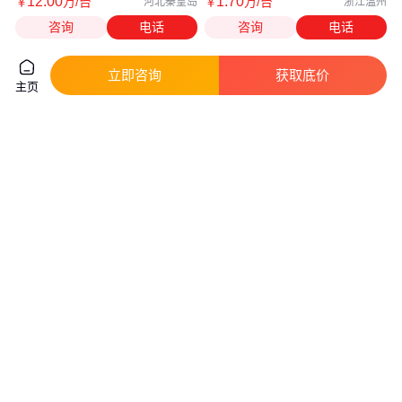
12
.00
1
.70
￥
万
/台
￥
万
/台
河北秦皇岛
浙江温州
咨询
电话
咨询
电话
立即咨询
获取底价
主页
尚瑞 网纹涂布机 防水卷材涂布
干式复合机 中速干式复合机 天
站 不起皱 设计合理
易机械
真实性已核验
12
.00
22
.10
￥
万
/台
￥
万
/台
江西上饶
浙江温州
咨询
电话
咨询
电话