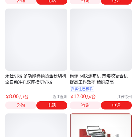
咨询
电话
咨询
电话
永仕机械 多功能卷筒烫金模切机
尚瑞 网纹涂布机 热熔胶复合机
全自动冲孔双座模切机械
提高工作效率 精确度高
真实性已核验
8
.00
12
.00
￥
万
/台
￥
万
/台
浙江温州
江苏徐州
咨询
电话
咨询
电话