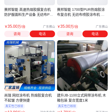
赛邦智能 高速热熔胶膜复合机
赛邦智能 1700型PUR热熔胶涂
防护服面料生产设备 无纺布PE
布复合机 无纺布喷胶涂布机 布
膜涂布机
料粘合机
35
.00
35
.00
￥
万
/台
￥
万
/台
广东佛山
广东佛山
咨询
电话
咨询
电话
尚瑞 网纹涂布机 热熔胶复合机
建升JB-1100立式网带涂布机 木
不起皱 方便快捷
箱包装 复合宽度1米
真实性已核验
真实性已核验