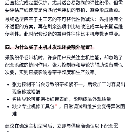
后直接完成定型保护，尤其适合易散卷的弹性织带。但需
要评估产线速度是否匹配包装机的节拍，避免形成瓶颈。
最终选型应基于主工艺的不可替代性做减法：先排除完全
不适配的方案，再在剩余选项中比较改造成本与长期运维
便利性。此时配套设备的兼容性往往比主机参数更重要。
四、为什么买了主机才发现还要额外配置？
采购织带卷带机时，许多用户只关注主机性能，却忽略了
配套系统的协同作用。张力控制器和导轮等辅助设备看似
次要，实则直接影响卷带平整度和生产效率。
张力控制不当会导致织带松紧不一，后续加工时容易出
现偏移或褶皱
劣质导轮可能磨损织带表面，影响成品外观质量
缺少专业
机修工具包
，日常调试和维护会变得异常困
难
建议在确定主机型号后，立即与供应商确认以下配套需