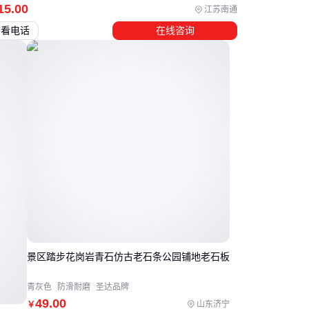
15
.00
江苏南通
查看电话
在线咨询
景区踏步花岗岩青石仿古老石条公园铺地老石板
青灰色
防滑耐磨
圣达品牌
49
.00
山东济宁
￥