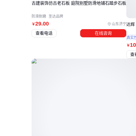
古建装饰仿古老石板 庭院别墅防滑地铺石踏步石板
防滑耐磨
圣达品牌
29
.00
山东济宁
达辉
￥
查看电话
在线咨询
真实
10
￥
查