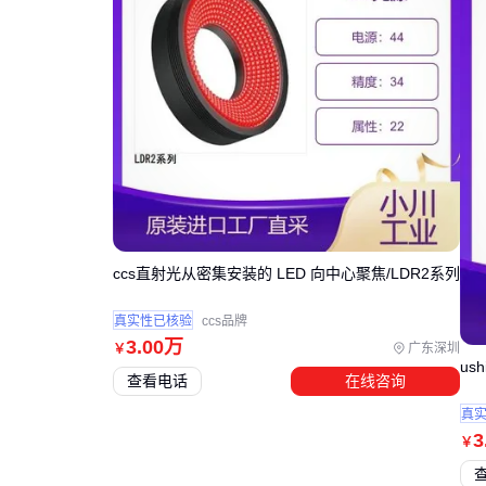
ccs直射光从密集安装的 LED 向中心聚焦/LDR2系列
真实性已核验
ccs品牌
3
.00
万
广东深圳
￥
u
查看电话
在线咨询
真
3
￥