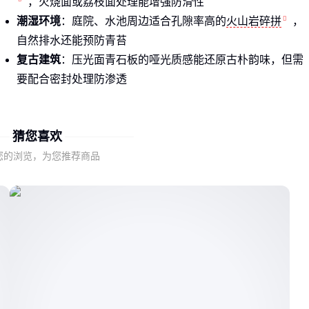
，火烧面或荔枝面处理能增强防滑性
潮湿环境
：庭院、水池周边适合孔隙率高的
火山岩碎拼
，
自然排水还能预防青苔
复古建筑
：压光面青石板的哑光质感能还原古朴韵味，但需
要配合密封处理防渗透
公园步道用普通花岗岩可能三年就开裂，而选对
石板
材质能
轻松用上十年。表面处理工艺决定的不只是美观度，更是长期
猜您喜欢
维护成本。
您的浏览，为您推荐商品
二、从材质到表面处理，如何判断石板的适用性？
石材的硬度、吸水率和抗弯强度这三个指标最值得关注：
芝麻黑花岗岩莫氏硬度超过7级，适合车辆偶尔碾压的混合
域
吸水率低于0.5%的
青石板压光面
更适合北方冻融地区
抗弯强度超过1000MPa的品种才能用于悬挑台阶