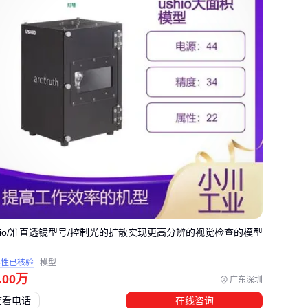
噪
石灰石系
质地较软容易雕刻造型，但耐酸碱性弱，不适合工业区
大理石类
装饰性强但耐磨度一般，更适合室内墙面而非地铺
特殊混合材质
部分掺入石英砂的复合石板，性价比高但缺乏天然纹理
四、石板铺装后，这些配套产品能让效果更持久
防护层
：
石材密封剂
要选渗透型而非成膜型，避免后期脱
皮
shio/准直透镜型号/控制光的扩散实现更高分辨的视觉检查的模型
接缝处理
：环氧树脂
石材胶
比水泥填缝更抗冻融
实性已核验
模型
定期养护
：水性
石材养护剂
每年涂刷两次，防止盐碱渗透
.00
万
广东深圳
特别注意：密封施工前必须确保石板完全干燥，否则会锁住水
查看电话
在线咨询