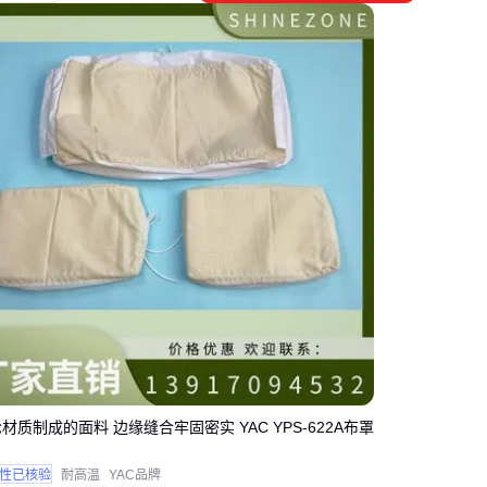
汽加速风化。
五、石板日常维护容易被忽略的三个关键点
清洁方式
：避免用金属刷刮擦，
石材抛光机
配合软毡垫才
是正确选择
除苔时机
：发现青苔苗头就要处理，等蔓延开可能腐蚀石材
冬季防护
：撒融雪剂后需及时冲洗，氯离子会破坏晶体结构
重型
石材切割机
虽然能修整边角，但非专业人员操作容易崩
边，建议返厂加工。
选石板本质是匹配场景需求的过程，先明确使用环境再考虑美
观度。广场人流区重点看
花岗岩火烧板
，文化景观区优选青
石板，庭院绿化带则适合
火山岩碎拼
的生态特性。
材质制成的面料 边缘缝合牢固密实 YAC YPS-622A布罩
性已核验
耐高温
YAC品牌