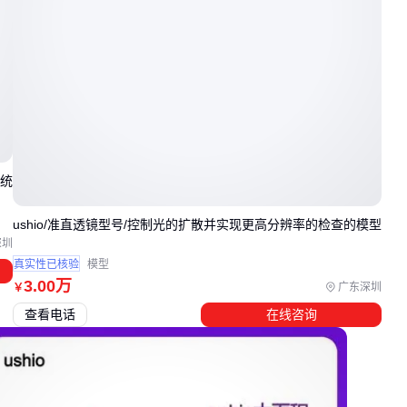
表面处理工艺直接影响使用安全：
火烧面粗糙度适合坡道
压光面要控制光泽度在80度以下避免反光刺眼
碎拼石板留缝宽度需考虑热胀冷缩系数
三、六种常见石板材质，哪种最适合你的项目？
系统
花岗岩类
ushio/准直透镜型号/控制光的扩散并实现更高分辨率的检查的模型
芝麻灰花岗岩抗风化强，适合户外长期暴露环境，但冷色调
深圳
可能不适合温馨庭院
真实性已核验
模型
3
.00
万
青石系
广东深圳
￥
青石板压光面
的古朴感适合文化景区，需注意定期密封养
查看电话
在线咨询
护
火山岩类
火山岩碎拼
的透气性最适合绿化带周边，多孔结构还能降