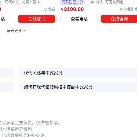
验
现代中式
防腐木实木
真实性已核验
古典,中式
可定制颜色
0
2100
.00
北京
河北衡
￥
五、长期使用中，哪些细节最容易被忽略？
电话
在线咨询
查看电话
在线咨询
现代中式家具的维护重点在于材质特性的平衡。实木部件建议
每季度使用木蜡油养护，但要注意薄涂多遍，避免油脂堆积在
展开更多
雕刻凹槽处形成污渍。混合材质接缝处需定期检查，温差大的
地区可加装PVC防撞条预防开裂。
移动重组是检验设计合理性的关键场景：
拆装前先用
家具打孔定位器
标记连接点
现代风格与中式家具
屏风类家具搬运时要拆卸固定支架而非整体移动
如何在现代装修风格中搭配中式家具
带滑轨的抽屉需定期清理轨道，避免积灰影响推拉顺畅度
清洁时避免三个常见误区：用湿布直接擦拭未封边的实木表
面、使用含硅油的护理剂处理哑光材质、为追求光泽度过度打
蜡。正确的做法是先用除尘掸清除浮灰，再用微潮的棉布顺着
由来源第三方负责，仅供您参考。
木纹单向擦拭。
利方保留追究权利。
，百度爱采购会积极处理。