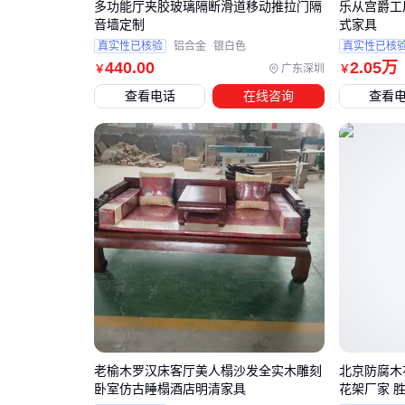
多功能厅夹胶玻璃隔断滑道移动推拉门隔
乐从宫爵工
音墙定制
式家具
真实性已核验
铝合金
银白色
真实性已核
440
.00
2
.05
万
广东深圳
￥
￥
查看电话
在线咨询
查看
老榆木罗汉床客厅美人榻沙发全实木雕刻
北京防腐木
卧室仿古睡榻酒店明清家具
花架厂家 