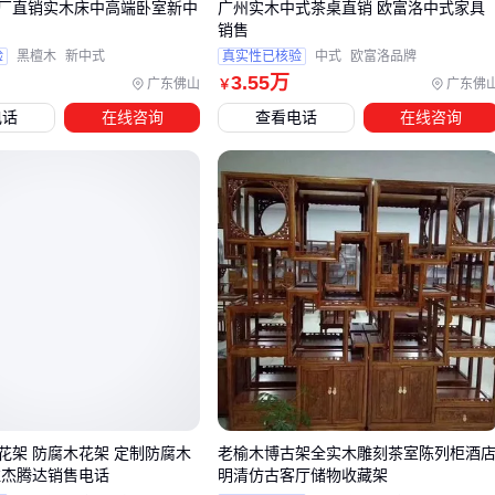
现代风格中式家具的视觉平衡，往往取决于软装配件的克制选
厂直销实木床中高端卧室新中
广州实木中式茶桌直销 欧富洛中式家具
销售
择。灯具建议避开传统雕花宫灯，选择线条简洁的亚麻罩吊灯
验
黑檀木
新中式
真实性已核验
中式
欧富洛品牌
或隐藏式灯带，既能满足照明需求，又不会破坏空间的简约
3
.55
万
广东佛山
广东佛
￥
感。布艺搭配可考虑低饱和度的亚麻或棉麻材质，避免繁复刺
电话
在线咨询
查看电话
在线咨询
绣图案，用肌理感代替装饰性元素。
功能性配件需要兼顾实用与风格统一：
窗帘挂钩选择仿古黄铜款时，注意造型要抽象化处理，避免
具象的龙凤纹样
屏风支架优先考虑可调节高度的铝合金材质，便于配合不同
层高的空间需求
茶桌防水垫建议选用哑光PE材质，避免亮面PVC破坏木质家
具的温润感
配件的材质呼应比样式复制更重要。例如金属件统一采用哑光
铜色处理，木材选择与主家具相同色系的浅胡桃或柚木色，这
花架 防腐木花架 定制防腐木
老榆木博古架全实木雕刻茶室陈列柜酒
胜杰腾达销售电话
明清仿古客厅储物收藏架
种隐性关联比直接使用中式纹样更符合现代审美逻辑。