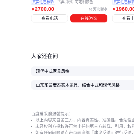
真实性已核验
古典,中式
可定制颜色
真实性已核
2700
.00
1960
.0
河北衡水
￥
￥
查看电话
在线咨询
查看
大家还在问
现代中式家具风格
山东东营宏泰实木家具：结合中式和现代风格
百度爱采购温馨提示：
以上内容来自第三方，内容真实性、准确性、合法性
未经权利方授权许可禁止任何第三方转载、引用，权
如有任何问题请点击页面底部『建议反馈』进行反馈