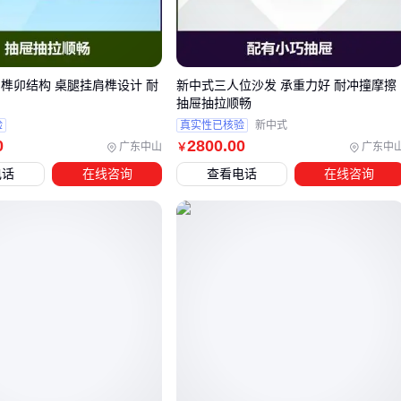
金属构件与木材的结合，能强化现代设计感
深色木材建议选择纹理清晰的品种，避免沉闷感
工艺细节同样重要。传统榫卯结构值得保留，但表面处理可以
 榫卯结构 桌腿挂肩榫设计 耐
新中式三人位沙发 承重力好 耐冲撞摩擦
采用更现代的哑光漆或木蜡油工艺，让木质呈现自然光泽而非
抽屉抽拉顺畅
厚重的漆面反光。
验
真实性已核验
新中式
0
2800
.00
广东中山
广东中
￥
三、不同空间如何匹配现代风格中式家具？
电话
在线咨询
查看电话
在线咨询
现代风格中式家具的核心魅力在于既能满足功能需求，又能通
过设计语言传递文化意境。但在实际选购时，需要根据空间功
能差异调整选型策略：
客厅作为主要待客区，建议选择线条简洁的实木框架沙发组
合，搭配低矮茶几保持视觉通透性
卧室优先考虑床体结构与收纳功能的平衡，带隐藏储物设计
的实木床能兼顾传统美学与现代生活需求
书房或办公区适合选用直角书柜与带中式纹样的办公桌，通