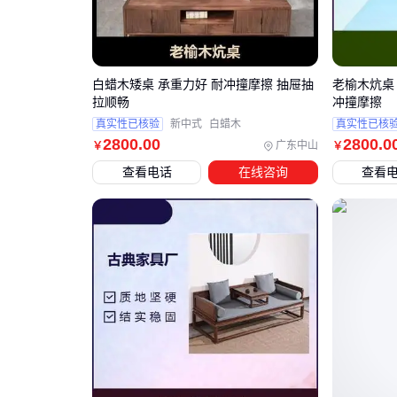
白蜡木矮桌 承重力好 耐冲撞摩擦 抽屉抽
老榆木炕桌
拉顺畅
冲撞摩擦
真实性已核验
新中式
白蜡木
真实性已核
2800
.00
2800
.0
广东中山
￥
￥
查看电话
在线咨询
查看