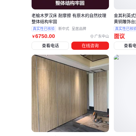
老榆木罗汉床 耐摩擦 有原木的自然纹理
金其利英式
整体结构牢固
黄铜雕饰台
真实性已核验
新中式
呈居品牌
真实性已核
6750
.00
面议
广东中山
￥
查看电话
在线咨询
查看