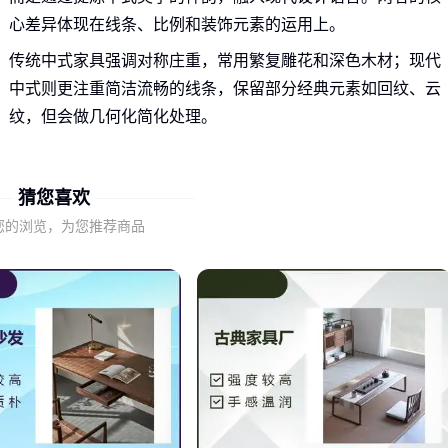
心差异体现在线条、比例和装饰元素的运用上。
传统中式家具强调对称庄重，常用繁复雕花和深色木材；现代
中式则更注重简洁流畅的线条，保留部分经典元素如回纹、云
纹，但会做几何化简化处理。
判断一件家具是否真正属于现代风格中式，关键看它能否在满
足当代人生活习惯的同时，通过材质、结构或细节传递中式文
猜您喜欢
化意象。过于堆砌传统符号反而容易显得刻意和老气。
您的浏览，为您推荐商品
二、为什么同样宣称实木的现代中式家具效果差异明
显？
材质选择直接影响现代中式家具的整体气质。全实木材质固然
能体现传统工艺，但现代混材设计往往更能突显年轻感：
实木框架搭配布艺或皮革软包，既保留温润质感又增加舒适
度