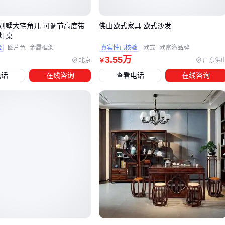
过局部装饰元素强化风格识别度
别墅大宅角几 可调节高度带
佛山欧式家具 欧式沙发
对于需要频繁接待客户的商业空间，
酒店定制中式大床
这类
灯桌
专业家具更注重耐用性和标准化生产。其结构通常采用模块化
验
图片色
金属框架
真实性已核验
欧式
欧富洛品牌
设计，便于批量采购后的快速安装维护。
3
.55
万
北京
广东佛
￥
办公场景的特殊性在于既要保持专业氛围，又需避免传统中式
电话
在线咨询
查看电话
在线咨询
家具的厚重感。
新中式办公家具
通过S型曲线靠背等人体工
学设计，在保留实木质感的同时提升现代办公舒适度。
小户型更需要关注家具的多功能性，如带伸缩结构的罗汉床既
能作为坐具又可临时充当客床。这类设计通过结构创新解决了
传统中式家具占用空间过大的痛点。
完成主家具选型后，还需要考虑灯具、布艺等配套设备对整体
风格的强化作用，这关系到最终的空间协调性表现。
四、主家具到位后，如何用软装配件提升整体协调性？