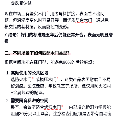
要反复调试
现在市场上有些
实木门
用边角料拼接，表面看不出问
题，但温湿度变化时容易开裂。而优质
复合木门
通过纵
横交错的基材层，反而能控制变形。
⚡
结论：好门的标准是五年后仍能正常开合，表面无明显磨
损
三、不同场景下如何匹配木门类型？
根据空间功能选择门型，能避免90%的后续麻烦：
高频使用的公共区域
选
防火木门
或
模压木门
，这类产品表面耐磨且不易
留划痕。医院走廊、学校教室等场所，建议用防火芯材
+金属包边的配置。
需要隔音私密的空间
卧室、会议室适合
烤漆木门
，内部填充桥洞力学板能
阻隔30分贝以上噪音。注意检查门底缝是否带有自动密