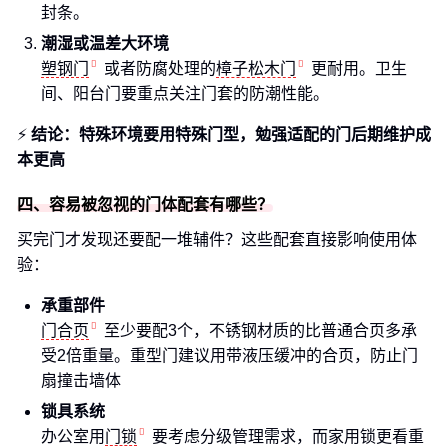
封条。
潮湿或温差大环境
塑钢门
或者防腐处理的
樟子松木门
更耐用。卫生
间、阳台门要重点关注门套的防潮性能。
⚡
结论：特殊环境要用特殊门型，勉强适配的门后期维护成
本更高
四、容易被忽视的门体配套有哪些？
买完门才发现还要配一堆辅件？这些配套直接影响使用体
验：
承重部件
门合页
至少要配3个，不锈钢材质的比普通合页多承
受2倍重量。重型门建议用带液压缓冲的合页，防止门
扇撞击墙体
锁具系统
办公室用
门锁
要考虑分级管理需求，而家用锁更看重