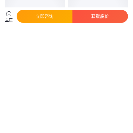
立即咨询
获取底价
主页
绿景木门 零度系列 品质优选 质
家庭木门 初夏系列 品质优选 质
量保障 室内装修
量保障 尺寸标准
真实性已核验
真实性已核验
456
.00
456
.00
￥
/套
￥
/套
河北石家庄
河北石家庄
咨询
电话
咨询
电话