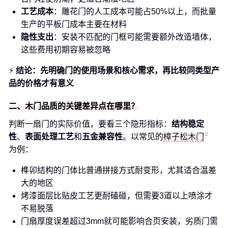
工艺成本
：雕花门的人工成本可能占50%以上，而批量
生产的平板门成本主要在材料
隐性支出
：安装不匹配的门框可能需要额外改造墙体，
这些费用初期容易被忽略
⚡
结论：先明确门的使用场景和核心需求，再比较同类型产
品的价格才有意义
二、木门品质的关键差异点在哪里？
判断一扇门的实际价值，要看三个隐形指标：
结构稳定
性
、
表面处理工艺
和
五金兼容性
。以常见的
樟子松木门
为例：
榫卯结构的门体比普通拼接方式耐变形，尤其适合温差
大的地区
烤漆面层比贴皮工艺更耐磕碰，但需要3道以上喷涂才
不易脱落
门扇厚度误差超过3mm就可能影响合页安装，劣质门需