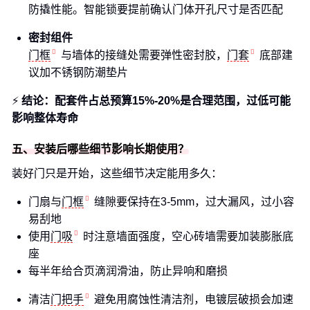
防撬性能。智能锁要提前确认门体开孔尺寸是否匹配
密封组件
门框
与墙体的接缝处需要弹性密封胶，
门套
底部建
议加不锈钢防潮垫片
⚡
结论：配套件占总预算15%-20%是合理范围，过低可能
影响整体寿命
五、安装后哪些细节影响长期使用？
装好门只是开始，这些细节决定能用多久：
门扇与
门框
缝隙要保持在3-5mm，过大漏风，过小容
易刮地
使用
门吸
时注意墙面强度，空心砖墙需要加装膨胀底
座
每半年给合页滴润滑油，防止异响和磨损
清洁
门把手
避免用腐蚀性清洁剂，电镀层破损会加速