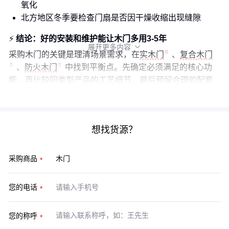
氧化
北方地区冬季要检查门扇是否因干燥收缩出现缝隙
⚡
结论：好的安装和维护能让木门多用3-5年
展开更多内容

采购木门的关键是理清场景需求，在
实木门
、
复合木门
、
防火木门
中找到平衡点。先确定必须满足的核心功
能，再比较同类型产品的工艺细节，最后预留合理的配套
预算。这样的门，才是真正划算的投资。
想找货源？
采购商品
您的电话
您的称呼