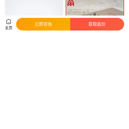
立即咨询
获取底价
主页
批发弹簧螺钉YD-PF32-M4×16
耐高温紧固件
和M3X16铁/不锈钢松不脱螺丝钉
420/20Cr13/SUS420/1.4021螺
钉 螺栓 高强度耐磨
真实性已核验
真实性已核验
2
.10
0
.21
￥
/件
￥
/个
广东深圳
上海
咨询
电话
咨询
电话