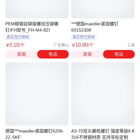
PEM碳钢自铆接螺纹压铆螺
***德国maedler紧固螺钉
钉/FH型号_FH-M4-8ZI
60152308
真实性已核验
真实性已核验
0
.10
10
.00
￥
/个
￥
/个
广东佛山
上海
咨询
电话
咨询
电话
德国***maedler紧固螺钉6206-
A3-70双头螺栓螺钉 强度等级8.8
2Z-SKF
316不锈钢材质 支持非标定制