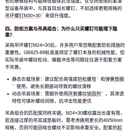
长的悬臂结构可能降低整体抗弯强度。在空间受限的紧凑
型设备吊装中，与其盲目加长螺钉，不如选择更粗规格的
吊环螺钉M30×30
来提升强度。
四、防松方案与吊具组合：为什么只买螺钉可能埋下隐
患？
采购吊环螺钉M24×30后，许多用户常忽略配套防松措施的
重要性。GB825-88标准虽规定了螺钉本身的机械性能，但
实际吊装中螺纹松动、偏载冲击等问题往往源于配套方案
不完善。
静态负载场景：建议配合高强度
防松螺母
和
弹簧垫圈
使用，避免长期振动导致的螺纹滑移
动态吊装场景：需额外使用
厌氧螺纹锁固剂
，其渗透
特性可填补螺纹间隙，抗冲击性能更优
吊具组合的匹配度同样关键。M24×30螺纹露出长度有限，
若连接过厚的吊耳或垫板时，需考虑换用更长的40/50mm
规格，否则可能因啮合螺纹不足影响承重安全。配套的
起