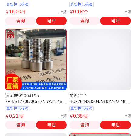
真实性已核验
真实性已核验
16
.00
0
.18
￥
/个
￥
/个
上海
上海
咨询
电话
咨询
电话
沉淀硬化钢631/17-
耐蚀合金
7PH/S17700/0Cr17Ni7Al/1.4568
HC276/NS3304/N10276/2.4819
内六角螺钉 螺栓
内外六角半牙 不锈钢螺栓 螺钉
真实性已核验
真实性已核验
0
.21
0
.38
￥
/支
￥
/支
上海
上海
咨询
电话
咨询
电话