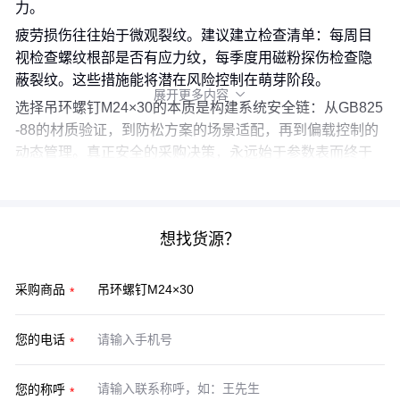
力。
疲劳损伤往往始于微观裂纹。建议建立检查清单：每周目
视检查螺纹根部是否有应力纹，每季度用磁粉探伤检查隐
蔽裂纹。这些措施能将潜在风险控制在萌芽阶段。
展开更多内容

选择吊环螺钉M24×30的本质是构建系统安全链：从GB825
-88的材质验证，到防松方案的场景适配，再到偏载控制的
动态管理。真正安全的采购决策，永远始于参数表而终于
风险管理手册。
想找货源？
采购商品
您的电话
您的称呼