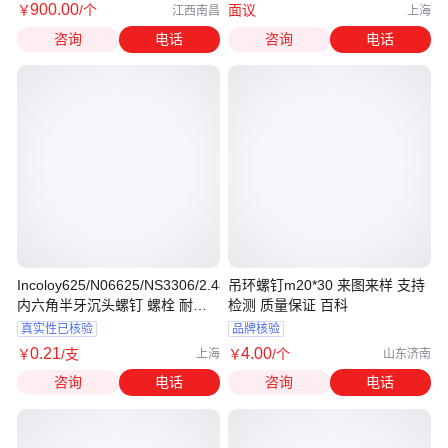
900
.00
￥
/个
面议
江西南昌
上海
咨询
电话
咨询
电话
Incoloy625/N06625/NS3306/2.4856
吊环螺钉m20*30 来图来样 支持
内六角半牙沉头螺钉 螺栓 耐高
检测 质量保证 百科
温
真实性已核验
品牌核验
0
.21
4
.00
￥
/支
￥
/个
上海
山东济南
咨询
电话
咨询
电话