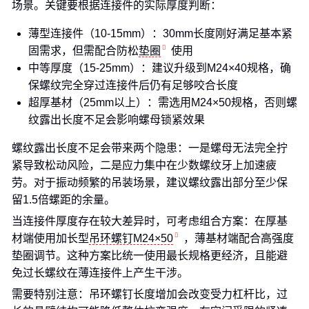
场景。关键要根据连接件的实际厚度判断：
薄型连接件（10-15mm）：30mm长度刚好满足基本紧
固需求，但需配合防松
垫圈
使用
中等厚度（15-25mm）：建议升级到M24×40规格，确
保螺纹完全穿过连接件后仍有足够咬合长度
超厚基材（25mm以上）：需选用M24×50规格，否则螺
纹露出长度不足会影响螺母锁紧效果
螺纹露出长度不足会带来两个隐患：一是螺母无法完全拧
紧导致松动风险，二是应力集中在少数螺纹牙上加速疲
劳。对于振动频繁的吊装场景，建议螺纹露出部分至少保
留1.5倍螺距的余量。
当连接件厚度存在较大差异时，可考虑组合方案：在厚基
材端使用加长型
吊环螺钉M24×50
，薄基材端配合高强度
垫圈调节。这种方案比统一使用最长规格更经济，且能避
免过长螺纹在薄连接件上产生干涉。
需要特别注意：吊环螺钉长度增加会改变受力杠杆比，过