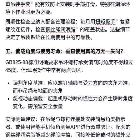
重吊装手套
能有效防止安装时手部打滑，特别在潮湿环
境下作业时更为必要。
周期性检查应纳入配套管理流程：每月用
扭矩扳手
复紧
螺纹连接件，检查
钢丝绳润滑脂
的覆盖状态。这些细节
决定了吊装系统在长期使用中的可靠性。
五、偏载角度与疲劳寿命：垂直使用真的万无一失吗？
GB825-88标准明确要求吊环螺钉承受偏载时角度不得超过
45度，但现场操作中常有两点误区：
误判角度基准：应以螺钉轴线与受力方向的夹角为准，
而非吊绳与地面的夹角
忽视动态偏载：起重机移动时的惯性力会产生瞬时角度
变化，需预留安全余量
实际测量建议：在吊绳与螺钉连接处安装简易角度指示
器，或使用智能手机倾角测量APP进行双重验证。配套的
钢丝绳润滑脂能减少绳股摩擦，间接降低偏载时的额外应