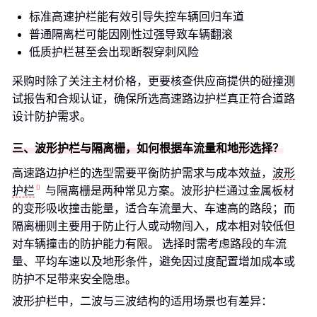
标准高速护栏能有效引导失控车辆回归车道
普通隔离栏可能因刚性过强导致车辆翻滚
低质护栏甚至会出现断裂穿刺风险
采购时除了关注主材价格，更要核查供应商提供的碰撞测
试报告和合规认证，确保所选高速路边护栏真正符合道路
设计防护需求。
三、波形护栏与隔离栅，如何根据车流量和地形选择？
高速路边护栏的选型需要平衡防护需求与成本效益，
波形
护栏
与隔离栅是两种常见方案。波形护栏通过金属板材
的变形吸收撞击能量，适合车流量大、车速高的路段；而
隔离栅则主要用于防止行人或动物闯入，成本相对较低但
对车辆撞击的防护能力有限。 选择时需考虑路段的车流
量、平均车速以及地形条件，避免因过度配置增加成本或
防护不足带来安全隐患。
波形护栏中，二波与三波结构的适用场景也有差异：