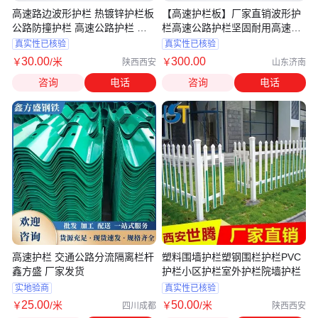
高速路边波形护栏 热镀锌护栏板
【高速护栏板】厂家直销波形护
公路防撞护栏 高速公路护栏 西
栏高速公路护栏坚固耐用高速护
安道路护栏
栏板
真实性已核验
真实性已核验
30
.00
300
.00
￥
/米
￥
陕西西安
山东济南
咨询
电话
咨询
电话
高速护栏 交通公路分流隔离栏杆
塑料围墙护栏塑钢围栏护栏PVC
鑫方盛 厂家发货
护栏小区护栏室外护栏院墙护栏
实地验商
真实性已核验
25
.00
50
.00
￥
/米
￥
/米
四川成都
陕西西安