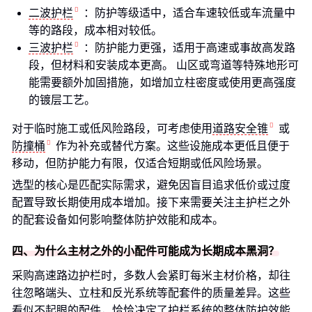
二波护栏
：防护等级适中，适合车速较低或车流量中
等的路段，成本相对较低。
三波护栏
：防护能力更强，适用于高速或事故高发路
段，但材料和安装成本更高。 山区或弯道等特殊地形可
能需要额外加固措施，如增加立柱密度或使用更高强度
的镀层工艺。
对于临时施工或低风险路段，可考虑使用
道路安全锥
或
防撞桶
作为补充或替代方案。这些设施成本更低且便于
移动，但防护能力有限，仅适合短期或低风险场景。
选型的核心是匹配实际需求，避免因盲目追求低价或过度
配置导致长期使用成本增加。接下来需要关注主护栏之外
的配套设备如何影响整体防护效能和成本。
四、为什么主材之外的小配件可能成为长期成本黑洞？
采购高速路边护栏时，多数人会紧盯每米主材价格，却往
往忽略端头、立柱和反光系统等配套件的质量差异。这些
看似不起眼的配件，恰恰决定了护栏系统的整体防护效能