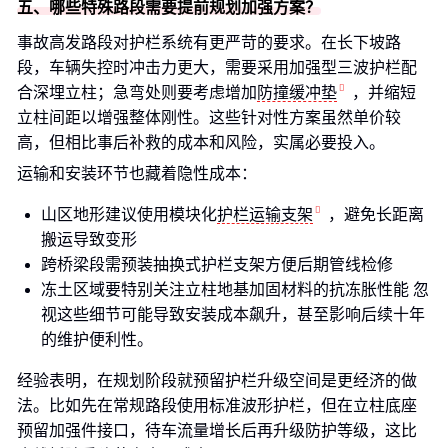
五、哪些特殊路段需要提前规划加强方案？
事故高发路段对护栏系统有更严苛的要求。在长下坡路
段，车辆失控时冲击力更大，需要采用加强型三波护栏配
合深埋立柱；急弯处则要考虑增加
防撞缓冲垫
，并缩短
立柱间距以增强整体刚性。这些针对性方案虽然单价较
高，但相比事后补救的成本和风险，实属必要投入。
运输和安装环节也藏着隐性成本：
山区地形建议使用模块化
护栏运输支架
，避免长距离
搬运导致变形
跨桥梁段需预装抽换式护栏支架方便后期管线检修
冻土区域要特别关注立柱地基加固材料的抗冻胀性能 忽
视这些细节可能导致安装成本飙升，甚至影响后续十年
的维护便利性。
经验表明，在规划阶段就预留护栏升级空间是更经济的做
法。比如先在常规路段使用标准波形护栏，但在立柱底座
预留加强件接口，待车流量增长后再升级防护等级，这比