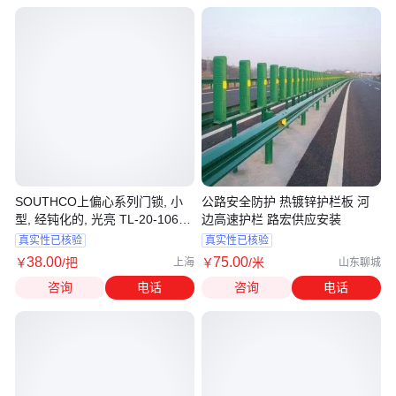
SOUTHCO上偏心系列门锁, 小
公路安全防护 热镀锌护栏板 河
型, 经钝化的, 光亮 TL-20-106-
边高速护栏 路宏供应安装
52
真实性已核验
真实性已核验
38
.00
75
.00
￥
/把
￥
/米
上海
山东聊城
咨询
电话
咨询
电话