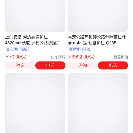
上门安装 河边高速护栏
高速公路热镀锌公路分隔带栏杆
4320mm长度 乡村公路防撞护栏
gr-a-4e 是 创世护栏 Q235
板
真实性已核验
真实性已核验
70
.00
3992
.00
￥
/米
￥
/米
山东聊城
西藏那曲
咨询
电话
咨询
电话