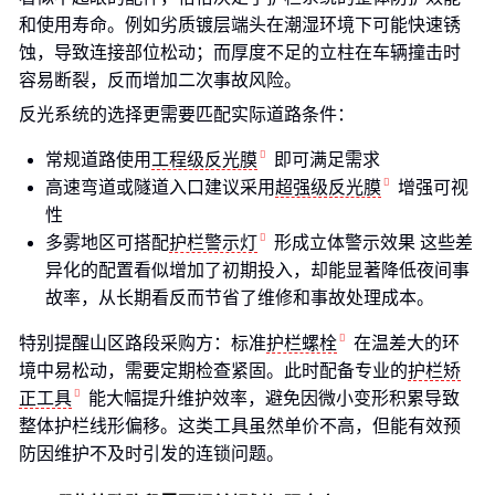
和使用寿命。例如劣质镀层端头在潮湿环境下可能快速锈
蚀，导致连接部位松动；而厚度不足的立柱在车辆撞击时
容易断裂，反而增加二次事故风险。
反光系统的选择更需要匹配实际道路条件：
常规道路使用
工程级反光膜
即可满足需求
高速弯道或隧道入口建议采用
超强级反光膜
增强可视
性
多雾地区可搭配
护栏警示灯
形成立体警示效果 这些差
异化的配置看似增加了初期投入，却能显著降低夜间事
故率，从长期看反而节省了维修和事故处理成本。
特别提醒山区路段采购方：标准
护栏螺栓
在温差大的环
境中易松动，需要定期检查紧固。此时配备专业的
护栏矫
正工具
能大幅提升维护效率，避免因微小变形积累导致
整体护栏线形偏移。这类工具虽然单价不高，但能有效预
防因维护不及时引发的连锁问题。