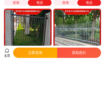
咨询
电话
咨询
电话
立即咨询
获取底价
主页
于水丝网 花池 四横梁 耐高温分
于水丝网 耐高温分隔四横梁 花
隔 围栏护栏 花样可定制
池围栏护栏 花样可定制
实地验厂
实地验厂
33
.60
34
.60
￥
/平方米
￥
/平方米
江苏盐城
河北衡水
咨询
电话
咨询
电话