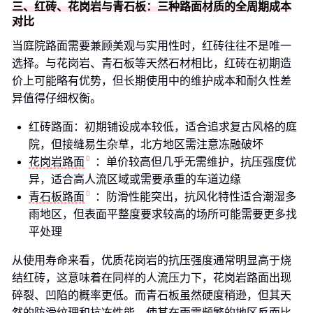
三、红砖、花岗岩与青石板：三种路面材质的全周期成本
对比
当庭院路面需要兼顾美观与实用性时，红砖往往不是唯一
选择。与花岗岩、青石板等天然石材相比，红砖在初期造
价上可能略有优势，但长期使用中的维护成本和耐久性差
异值得仔细权衡。
红砖路面：初期铺设成本较低，适合追求复古风格的庭
院，但接缝易生杂草，北方地区需注意冻融破坏
花岗岩路面
：单价较高但几乎无需维护，抗压强度优
异，适合高人流区域或需要承重的车道边缘
青石板路面
：防滑性能突出，抗风化特性适合潮湿多
雨地区，但表面平整度要求较高的场所可能需要更多找
平处理
从使用寿命来看，优质花岗岩的抗压强度通常明显高于烧
结红砖，这意味着在同样的人流压力下，花岗岩路面出现
碎裂、凹陷的概率更低。而青石板虽然硬度稍逊，但其天
然的防滑纹理和抗冻性能，使其在雨雪频繁的地区反而比