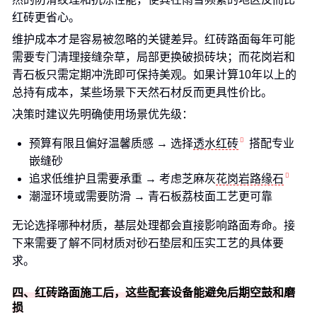
红砖更省心。
维护成本才是容易被忽略的关键差异。红砖路面每年可能
需要专门清理接缝杂草，局部更换破损砖块；而花岗岩和
青石板只需定期冲洗即可保持美观。如果计算10年以上的
总持有成本，某些场景下天然石材反而更具性价比。
决策时建议先明确使用场景优先级：
预算有限且偏好温馨质感 → 选择
透水红砖
搭配专业
嵌缝砂
追求低维护且需要承重 → 考虑芝麻灰
花岗岩路缘石
潮湿环境或需要防滑 → 青石板荔枝面工艺更可靠
无论选择哪种材质，基层处理都会直接影响路面寿命。接
下来需要了解不同材质对砂石垫层和压实工艺的具体要
求。
四、红砖路面施工后，这些配套设备能避免后期空鼓和磨
损