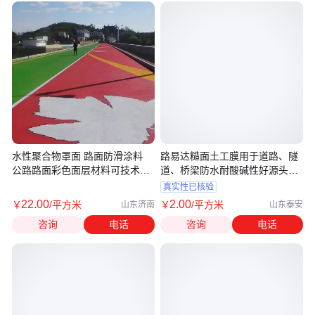
水性聚合物罩面 路面防滑涂料
路易达糙面土工膜用于道路、隧
公路路面彩色面层材料可技术指
道、桥梁防水耐酸碱性好源头工
导
厂
真实性已核验
22
.00
2
.00
￥
/平方米
￥
/平方米
山东济南
山东泰安
咨询
电话
咨询
电话