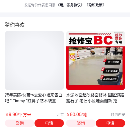
发送询价代表您同意
《用户服务协议》
《隐私政策》
猜你喜欢
跨年美陈/快带ta去爱心墙来告白
水泥地面起砂路面修补 园区道路
吧 " Timmy "红鼻子艺术装置 快
露石子 老旧小区地面翻新 抢修
来合影
宝厂家
9
.90
80
.00
￥
/平方米
￥
/吨
北京
陕西西安
咨询
电话
咨询
电话