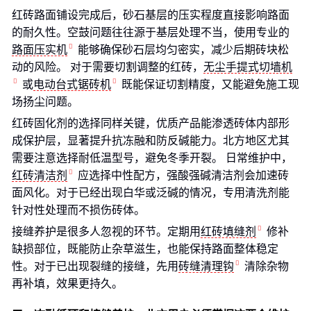
红砖路面铺设完成后，砂石基层的压实程度直接影响路面
的耐久性。空鼓问题往往源于基层处理不当，使用专业的
路面压实机
能够确保砂石层均匀密实，减少后期砖块松
动的风险。 对于需要切割调整的红砖，
无尘手提式切墙机
或
电动台式锯砖机
既能保证切割精度，又能避免施工现
场扬尘问题。
红砖固化剂的选择同样关键，优质产品能渗透砖体内部形
成保护层，显著提升抗冻融和防反碱能力。北方地区尤其
需要注意选择耐低温型号，避免冬季开裂。 日常维护中，
红砖清洁剂
应选择中性配方，强酸强碱清洁剂会加速砖
面风化。对于已经出现白华或泛碱的情况，专用清洗剂能
针对性处理而不损伤砖体。
接缝养护是很多人忽视的环节。定期用
红砖填缝剂
修补
缺损部位，既能防止杂草滋生，也能保持路面整体稳定
性。对于已出现裂缝的接缝，先用
砖缝清理钩
清除杂物
再补填，效果更持久。