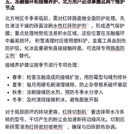
五、冻融循环和接缝养护，北方用户必须掌握这两个维护
节点
北方地区冬季来临前，需对红砖路面做全面防护处理。先
在清洁干燥的砖面涂刷
水性红砖防护剂
，形成透气保护
膜；重点处理地势低洼易积水区域，这些位置在冻融循环
中最易损坏。 积雪清理时应使用塑料铲，金属工具会刮伤
防护层。化冰盐要避免直接接触砖面，可选择专用
路面防
尘剂
替代。
接缝养护建议按季节进行专项处理：
春季：检查冻融造成的接缝扩张，用防霉型勾缝剂修补
夏季：每月用硬毛刷清理缝隙，防止杂草根系破坏基层
秋季：涂刷接缝防水剂，预防冬季水分渗入
冬季：及时清除接缝积冰，避免膨胀开裂
对于局部损坏的砖块更换，
红砖切割机
要选择带水冷系
统的型号，干切产生的粉尘会加速新砖边缘风化。切割后
新砖需浸泡
红砖密封增艳剂
，确保与旧砖颜色协调。