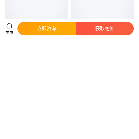
立即咨询
获取底价
主页
小区公园景区人行道彩色路面 路
胶粘石路面道路 谋成建筑 透水
面改色工程施工 路面染色剂
砼路面 高速公路用铺设简单
3
.60
74
.00
￥
/千克
￥
/平方米
河北石家庄
云南昆明
咨询
电话
咨询
电话