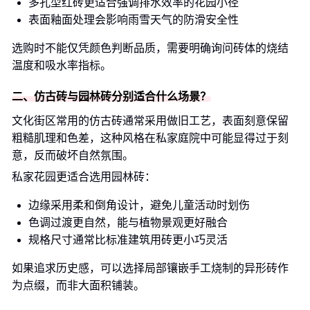
多孔型红砖更适合强调排水效率的花园小径
表面釉面处理会影响雨雪天气的防滑安全性
选购时不能仅凭颜色判断品质，需要明确询问砖体的烧结
温度和吸水率指标。
二、仿古砖与园林砖分别适合什么场景？
文化街区常用的仿古砖通常采用做旧工艺，表面刻意保留
粗糙肌理和色差，这种风格在私家庭院中可能显得过于刻
意，反而破坏自然氛围。
私家花园更适合选用园林砖：
边缘采用柔和倒角设计，避免儿童活动时划伤
色调过渡更自然，能与植物景观更好融合
规格尺寸通常比标准建筑用砖更小巧灵活
如果追求历史感，可以选择局部镶嵌手工烧制的异形砖作
为点缀，而非大面积铺装。