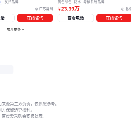
验
友邦品牌
黄色绿色
防水
考核系统品牌
面。防尘罩和器械润滑油等耗材也需纳入采购清单，避免因维
23
.39
万
江苏常州
北
￥
护不足导致的设备故障率上升。
电话
在线咨询
查看电话
在线咨询
五、为什么同样的设备在不同机构使用寿命差异明显？
展开更多
训练设备的实际寿命往往取决于日常使用细节。力量设备每周
应检查所有卡扣的锁紧状态，团体课程器材使用后需用
运动器
材消毒液
擦拭，而带有电子元件的设备要特别注意防潮处
理。这些看似简单的操作若被忽视，可能使设备提前报废。
安装环节同样影响深远：
力量设备需确保地面平整度，必要时加装防滑地垫
悬挂式器材要检查承重墙结构，避免长期震动导致松动
移动设备应预留至少1米操作半径，防止碰撞损伤
由来源第三方负责，仅供您参考。
利方保留追究权利。
建议建立分级维护制度：高频使用设备每日检查关键部件，中
，百度爱采购会积极处理。
频设备每周深度清洁，低频设备每月全面保养。
可移动瑜伽架