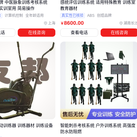
牌 中医脉象训练考核系统
感统评估训练系统 适用特殊教育 训练室
能避免后期使用中的功能断层。
实训室用 简易操作
教育器材
验
计算机控制
全年龄适用
真实性已核验
ABS
创煜品牌
8600
.00
四、主设备采购后，哪些配套器材容易被忽略？
上海
湖南长
￥
电话
在线咨询
查看电话
在线咨询
采购训练机构主设备后，许多用户会发现实际使用中仍存在诸
多不便——从器材固定到日常维护，配套需求的缺失可能直接
影响训练效果和设备寿命。以力量训练区为例，缺乏杠铃片卡
扣可能导致训练中断片滑动风险，而团体课程区若没有
瑜伽垫
收纳架，则会增加管理混乱和卫生隐患。
配套器材的选择需遵循三个原则：与主设备接口匹配、满足高
频使用强度、简化管理流程。例如力量训练区应优先考虑采用
机器人焊接工艺的杠铃片卡扣，其动臂角度可调设计能适配不
同训练动作；而团体课程区则更适合选择带万向轮的移动式收
纳架，便于快速调整场地布局。
此外，清洁维护配套同样关键。训练机构人流密集的特性要求
动训练器 训练器材 训练设备
智能刺杀考核系统 户外训练系统 高强度
防水防阻燃
使用
耐化学腐蚀清洁剂
，既能快速消毒又不会损伤设备表