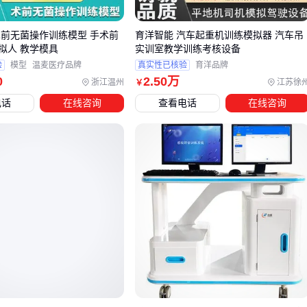
的组合使用，满足多人同时训练需求
专项技能提升：需匹配
运动模拟器
或
智能健身镜
等具备
术前无菌操作训练模型 手术前
育洋智能 汽车起重机训练模拟器 汽车吊
拟人 教学模具
实训室教学训练考核设备
动作反馈功能的设备
验
模型
温麦医疗品牌
真实性已核验
育洋品牌
康复训练场景：应选择具备安全防护设计的
康复训练设备
0
2
.50
万
浙江温州
江苏徐
￥
，并搭配
运动防护装备
电话
在线咨询
查看电话
在线咨询
当场地条件受限时，
训练场地租赁
可作为灵活解决方案，特
别是需要临时扩展训练空间或应对特殊天气的情况。这类装配
式空间既能保证训练连续性，又能避免因场地不足导致的设备
闲置问题。
对于以课程服务为核心的机构，
运动康复课程
等软性方案可
能比硬件采购更符合业务需求。这类方案通常包含专业评估体
系和定制化训练模块，能快速形成差异化服务能力。
选定主设备后，还需评估配套设备的协同性。例如
力量训练器
械
需要搭配
体能测试仪器
进行效果监测，而
虚拟现实训练
系统
则对场地空间和电力配置有特殊要求。这种系统性考量