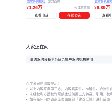
真实性已核验
友邦品牌
真实性已核
1
.26
万
8
.89
万
江苏常州
￥
￥
查看电话
在线咨询
查看
大家还在问
训练驾培设备平台适合哪些驾培机构使用
百度爱采购温馨提示：
以上内容来自第三方，内容真实性、准确性、合法性
未经权利方授权许可禁止任何第三方转载、引用，权
如有任何问题请点击页面底部『建议反馈』进行反馈