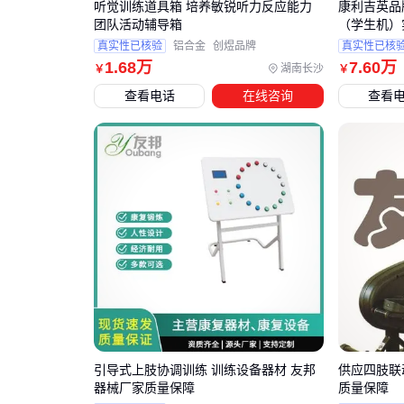
听觉训练道具箱 培养敏锐听力反应能力
康利吉英品
团队活动辅导箱
（学生机）
真实性已核验
铝合金
创煜品牌
真实性已核
1
.68
万
7
.60
万
湖南长沙
￥
￥
查看电话
在线咨询
查看
引导式上肢协调训练 训练设备器材 友邦
供应四肢联
器械厂家质量保障
质量保障