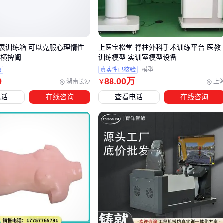
练，普通电子玩具与专业的特教康复训练系统在刺激强度、反
馈精度和训练逻辑上完全不同。
影响实际训练效果的三个隐性因素：
展训练箱 可以克服心理惰性
上医宝松堂 脊柱外科手术训练平台 医教
纵横捭阖
训练模型 实训室模型设备
动作轨迹设计是否符合人体工学
验
真实性已核验
模型
反馈机制能否准确捕捉训练者状态
0
88
.00
万
湖南长沙
上
￥
可调节范围是否覆盖目标人群能力谱系
电话
在线咨询
查看电话
在线咨询
采购时容易被忽略但至关重要的细节：设备与场地环境的兼容
性。比如
VR消防训练设备
需要足够的操作空间和特定光照条
件，而充气式感统器材则对地面平整度有要求。
三、如何根据训练目标匹配设备类型？
训练机构设备的选型首先要明确核心训练目标。不同训练需求
对设备的功能性和耐用性要求差异明显：
基础体能训练：优先考虑
团体训练设备
与
有氧运动设备