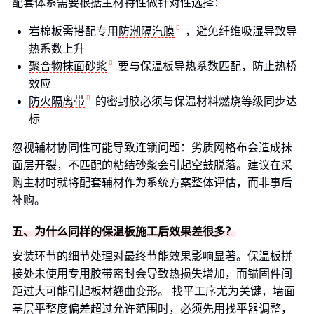
配套体系需要根据主材特性做针对性选择：
岩棉板需搭配专用
防潮隔汽膜
，避免纤维吸湿导致导
热系数上升
聚合物抹面砂浆
要与保温板导热系数匹配，防止热桥
效应
防火隔离带
的密封胶必须与保温材料燃烧等级同步达
标
忽视辅材协同性可能导致连锁问题：劣质网格布会造成抹
面层开裂，不匹配的粘结砂浆会引起空鼓脱落。建议在采
购主材时就将配套辅材作为系统方案整体评估，而非事后
补购。
五、为什么同样的保温板施工后效果差很多？
安装环节的细节处理对最终节能效果影响显著。保温板拼
接处未使用专用胶带密封会导致热损失增加，而锚固件间
距过大可能引起板材翘曲变形。 找平工序尤为关键，墙面
基层平整度偏差超过允许范围时，必须先用找平器调整，