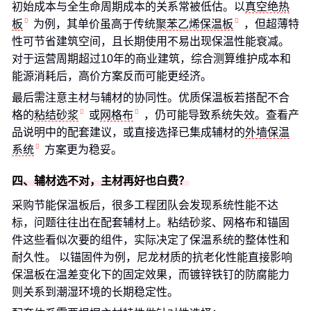
初始成本与全生命周期成本的关系常被低估。以
真空绝热
板
为例，其单价虽高于传统
聚苯乙烯保温板
，但超薄特
性可节省建筑空间，且长期使用不易出现保温性能衰减。
对于运营周期超过10年的商业建筑，综合测算维护成本和
能源消耗后，高价方案反而可能更经济。
最后需注意主材与辅材的协同性。优质保温板若搭配不合
格的
粘结砂浆
或
网格布
，仍可能导致系统失效。查看产
品说明中的配套建议，或直接选择已集成辅材的
外墙保温
系统
方案更为稳妥。
四、辅材选不对，主材再好也白费？
采购节能保温板后，很多工程团队会发现系统性能不达
标，问题往往出在配套辅材上。粘结砂浆、网格布和锚固
件这些看似次要的组件，实际决定了保温系统的整体性和
耐久性。 以锚固件为例，尼龙材质的抗老化性能直接影响
保温板在温差变化下的固定效果，而镀锌铁钉的防腐能力
则关系到潮湿环境的长期稳定性。