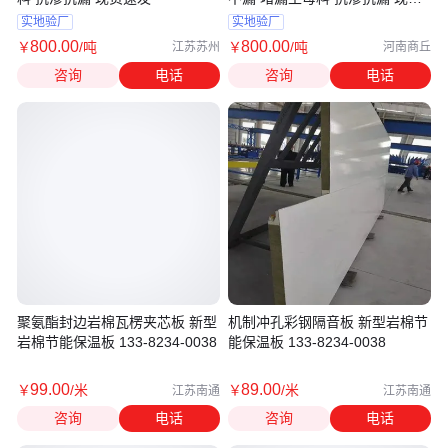
速发
实地验厂
实地验厂
800
.00
800
.00
￥
/吨
￥
/吨
江苏苏州
河南商丘
咨询
电话
咨询
电话
聚氨酯封边岩棉瓦楞夹芯板 新型
机制冲孔彩钢隔音板 新型岩棉节
岩棉节能保温板 133-8234-0038
能保温板 133-8234-0038
99
.00
89
.00
￥
/米
￥
/米
江苏南通
江苏南通
咨询
电话
咨询
电话