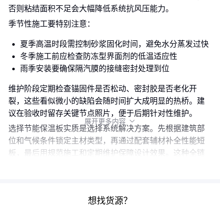
否则粘结面积不足会大幅降低系统抗风压能力。
季节性施工要特别注意：
夏季高温时段需控制砂浆固化时间，避免水分蒸发过快
冬季施工前应检查防冻型界面剂的低温适应性
雨季安装要确保隔汽膜的接缝密封处理到位
维护阶段定期检查锚固件是否松动、密封胶是否老化开
裂，这些看似微小的缺陷会随时间扩大成明显的热桥。建
议在验收时留存关键节点照片，便于后期针对性维护。
展开更多内容

选择节能保温板实质是选择系统解决方案。先根据建筑部
位和气候条件锁定主材类型，再通过配套辅材补全性能短
板，最后用规范施工和定期维护保障设计效果。这种全链
条的选型思维，比单纯比较板材参数更能避免后续隐患。
想找货源？