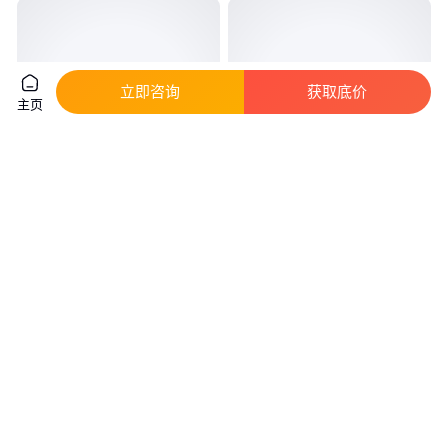
立即咨询
获取底价
主页
金属幕墙聚氨酯复合板 岩棉节能
祁源节能 多用途岩棉隔音板 吸
保温板 133-8234-0038
声降噪性能 隔音材料 耐腐蚀性
真实性已核验
99
.00
190
.00
￥
/米
￥
/立方米
江苏南通
江苏南京
咨询
电话
咨询
电话