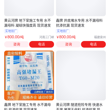
黄云河牌 地下室施工专用 水不
鑫牌 井底堵水专用 水不漏母料
漏母料 凝结快强度高 现货速发
抗渗抗漏 现货速发
实地验厂
实地验厂
800
.00
800
.00
￥
/吨
￥
/吨
河南三门峡
福建泉州
咨询
电话
咨询
电话
鑫牌 地下室施工专用 水不漏母
黄云河牌 隧道抢险专用 快速水
料 抗渗抗漏 现货速发
不漏 堵漏王母料 抗渗抗漏 现货