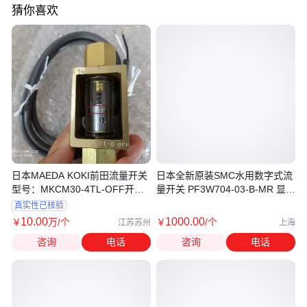
猜你喜欢
日本MAEDA KOKI前田流量开关
日本全新原装SMC水用数字式流
型号：MKCM30-4TL-OFF开关
量开关 PF3W704-03-B-MR 显示
为固定式
一体型
真实性已核验
10
.00
1000
.00
￥
万
/个
￥
/个
江苏苏州
上海
咨询
电话
咨询
电话