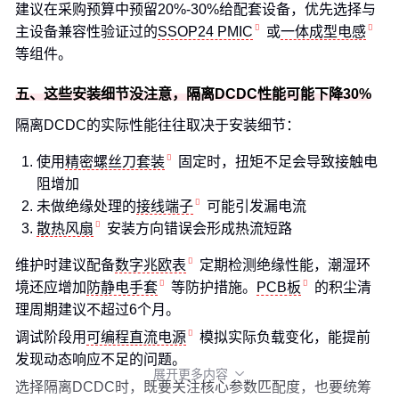
建议在采购预算中预留20%-30%给配套设备，优先选择与
主设备兼容性验证过的
SSOP24 PMIC
或
一体成型电感
等组件。
五、这些安装细节没注意，隔离DCDC性能可能下降30%
隔离DCDC的实际性能往往取决于安装细节：
使用
精密螺丝刀套装
固定时，扭矩不足会导致接触电
阻增加
未做绝缘处理的
接线端子
可能引发漏电流
散热风扇
安装方向错误会形成热流短路
维护时建议配备
数字兆欧表
定期检测绝缘性能，潮湿环
境还应增加
防静电手套
等防护措施。
PCB板
的积尘清
理周期建议不超过6个月。
调试阶段用
可编程直流电源
模拟实际负载变化，能提前
发现动态响应不足的问题。
展开更多内容

选择隔离DCDC时，既要关注核心参数匹配度，也要统筹