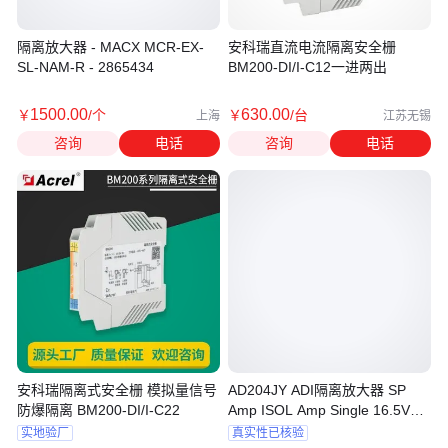
隔离放大器 - MACX MCR-EX-
安科瑞直流电流隔离安全栅
SL-NAM-R - 2865434
BM200-DI/I-C12一进两出
1500
.00
630
.00
￥
/个
￥
/台
上海
江苏无锡
咨询
电话
咨询
电话
安科瑞隔离式安全栅 模拟量信号
AD204JY ADI隔离放大器 SP
防爆隔离 BM200-DI/I-C22
Amp ISOL Amp Single 16.5V
11-Pin SIP
实地验厂
真实性已核验