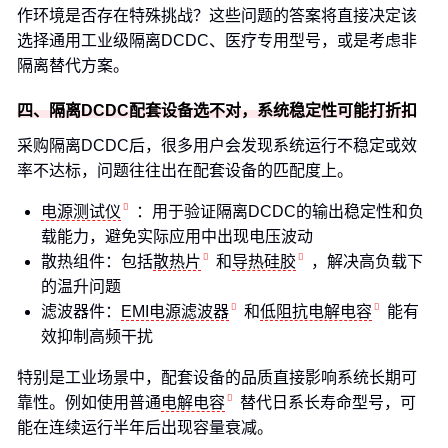
作环境是否存在特殊挑战？这些问题的答案将直接决定该
选择通用工业级隔离DCDC、医疗专用型号，或是考虑非
隔离替代方案。
四、隔离DCDC配套设备选不对，系统稳定性可能打折扣
采购隔离DCDC后，很多用户会发现系统运行不稳定或效
率不达标，问题往往出在配套设备的匹配度上。
电源测试仪
：用于验证隔离DCDC的输出稳定性和负
载能力，避免实际应用中出现电压波动
散热组件：包括
散热片
和
导热硅胶
，解决高负载下
的温升问题
滤波器件：
EMI电源滤波器
和
低阻抗电解电容
能有
效抑制高频干扰
特别是工业场景中，配套设备的品质直接影响系统长期可
靠性。例如使用普通
电解电容
替代日系长寿命型号，可
能在连续运行半年后出现容量衰减。