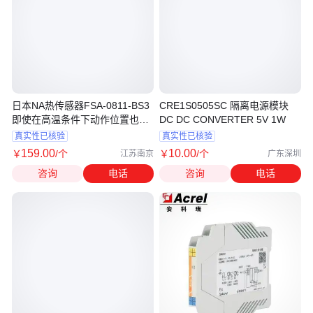
日本NA热传感器FSA-0811-BS3
CRE1S0505SC 隔离电源模块
即使在高温条件下动作位置也不
DC DC CONVERTER 5V 1W
易变化
真实性已核验
真实性已核验
159
.00
10
.00
￥
/个
￥
/个
江苏南京
广东深圳
咨询
电话
咨询
电话