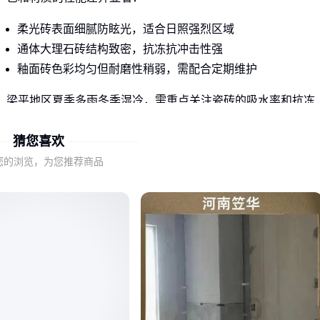
柔光砖表面细腻防眩光，适合日照强烈区域
通体大理石砖结构致密，抗冻抗冲击性强
釉面砖色彩均匀但耐磨性稍弱，需配合定期维护
梁平地区夏季多雨冬季湿冷，需重点关注瓷砖的吸水率和抗冻
性，避免开裂剥落。
猜您喜欢
二、不同白色瓷砖在外墙应用中的实际表现
您的浏览，为您推荐商品
奶白色瓷砖
等暖调白系能中和建筑冷硬感，但实际选择需结
合具体环境：
柔光面砖在阴雨天气仍能保持视觉明亮度，且不易显水渍；而
高亮面砖在强光下可能产生光污染，更适合背阴墙面。
通体结构的白砖即使边缘磨损也不露底色，长期使用美观度更
稳定，适合高层建筑等不易频繁维修的场景。