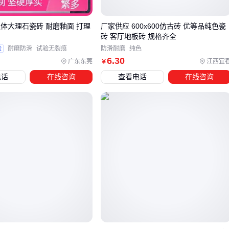
形成几何图案，但需注意：
通体大理石瓷砖 耐磨釉面 打理
厂家供应 600x600仿古砖 优等品纯色瓷
小规格马赛克瓷砖的缝隙较多，在污染严重的城区会增加清
砖 客厅地板砖 规格齐全
洁难度
验
耐磨防滑
试验无裂痕
防滑耐磨
纯色
九宫格等标准化模块更适合局部装饰而非整墙铺贴
6
.30
广东东莞
江西宜
￥
凹凸表面设计的款式需配合专用填缝剂防止积水
电话
在线咨询
查看电话
在线咨询
预算有限时，可考虑将
白色文化砖
作为替代方案，其粗糙质
感能掩盖轻微色差，且施工时对基层平整度要求较低。但要注
意这类材料吸水率通常较高，在梁平多雨环境下需做好防水处
理。
四、白色外墙瓷砖施工所需的配套设备和材料
选择白色瓷砖贴外墙后，配套设备和材料的选择同样重要。
白色瓷砖贴外墙，选对类型才能避免后续麻烦。
白色外墙瓷砖施工所需的配套设备和材料