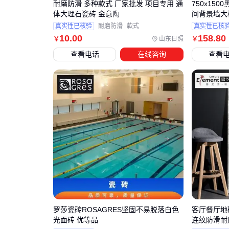
耐磨防滑 多种款式 厂家批发 项目专用 通
750x15
体大理石瓷砖 金意陶
间背景墙大
真实性已核验
耐磨防滑
款式
真实性已核
10
.00
158
.80
山东日照
￥
￥
查看电话
在线咨询
查看
罗莎瓷砖ROSAGRES坚固不易脱落白色
客厅餐厅地砖
光面砖 优等品
连纹防滑耐