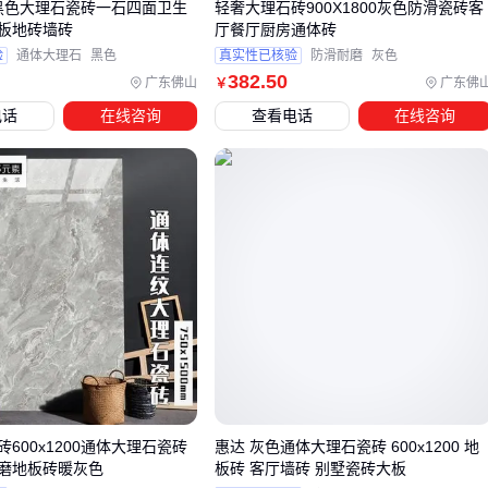
00黑色大理石瓷砖一石四面卫生
轻奢大理石砖900X1800灰色防滑瓷砖客
板地砖墙砖
厅餐厅厨房通体砖
五、白色外墙瓷砖的使用和维护注意事项
验
通体大理石
黑色
真实性已核验
防滑耐磨
灰色
白色外墙瓷砖施工所需的配套设备和材料
382
.50
广东佛山
广东佛
￥
白色外墙瓷砖施工所需的配套设备和材料
电话
在线咨询
查看电话
在线咨询
白色外墙瓷砖施工所需的配套设备和材料
白色外墙瓷砖施工所需的配套设备和材料
白色外墙瓷砖施工所需的配套设备和材料
白色外墙瓷砖施工所需的配套设备和材料
600x1200通体大理石瓷砖
惠达 灰色通体大理石瓷砖 600x1200 地
磨地板砖暖灰色
板砖 客厅墙砖 别墅瓷砖大板