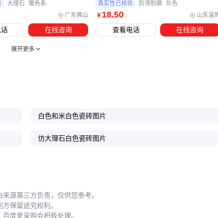
验
大理石
暖色系
真实性已核验
防滑耐磨
灰色
18
.50
广东佛山
山东淄
￥
电话
在线咨询
查看电话
在线咨询
展开更多
白色和米白色瓷砖图片
仿大理石白色瓷砖图片
由来源第三方负责，仅供您参考。
利方保留追究权利。
，百度爱采购会积极处理。