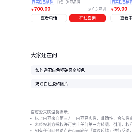
真实性已核验
白色
罗莎品牌
真实性已核
700
.00
39
.00
广东深圳
￥
￥
查看电话
在线咨询
查看
大家还在问
如何选配白色瓷砖窗帘颜色
奶油白色瓷砖图片
百度爱采购温馨提示：
以上内容来自第三方，内容真实性、准确性、合法性
未经权利方授权许可禁止任何第三方转载、引用，权
如有任何问题请点击页面底部『建议反馈』进行反馈