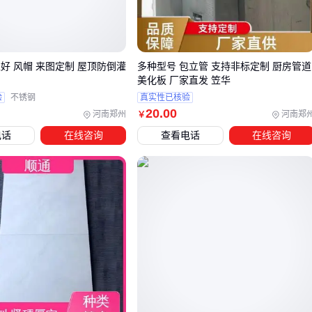
三、如何根据外墙环境选择最合适的白色瓷砖类型？
选择白色外墙瓷砖时，不能仅凭颜色决定，而需结合建筑朝
向、气候条件和清洁维护成本综合判断。
好 风帽 来图定制 屋顶防倒灌
多种型号 包立管 支持非标定制 厨房管道
美化板 厂家直发 笠华
朝南或日照强烈区域：优先考虑
哑光白色瓷砖
，避免阳光
验
不锈钢
真实性已核验
反射过强且表面更耐脏
20
.00
河南郑州
河南郑
￥
多雨潮湿地区：
釉面防滑白瓷砖
的密闭釉层能有效减少渗
电话
在线咨询
查看电话
在线咨询
水和青苔滋生
需要现代简约风格的建筑：
大规格白色瓷砖
或仿大理石纹
理能提升整体质感
哑光白色瓷砖特别适合高层建筑外墙，其磨砂表面既能弱化阳
光直射的刺眼反光，又比亮面瓷砖更耐污染。梁平地区夏季日
照较强，选择低反射率的哑光面还能减少建筑对周边环境的光
污染。
对于需要特殊装饰效果的场景，
白色马赛克瓷砖
可通过拼贴