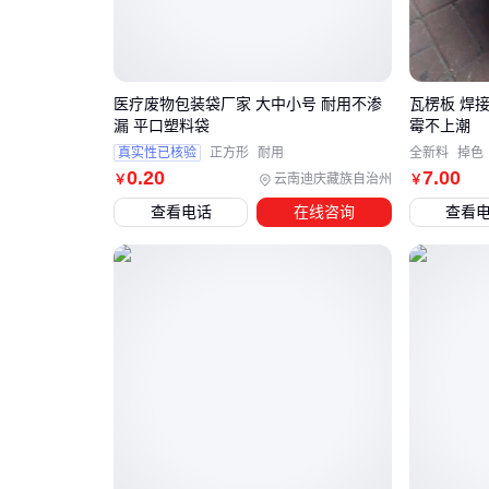
医疗废物包装袋厂家 大中小号 耐用不渗
瓦楞板 焊
漏 平口塑料袋
霉不上潮
真实性已核验
正方形
耐用
全新料
掉色
0
.20
7
.00
云南迪庆藏族自治州
￥
￥
查看电话
在线咨询
查看