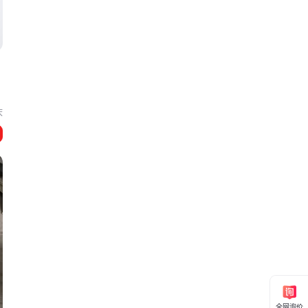
庆
全网询价