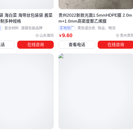
资质审查：检查供应商是否具备化工行业相关认证，如防静
电检测报告、耐化学腐蚀测试证明等
袋 海白菜 海带丝包装袋 酱菜
贵州2022新款光面1.5mmHDPE膜 2.0m
样品测试：要求提供实际样品，模拟中石化使用场景进行装
定制多种规格
m+1.0mm高密度聚乙烯膜
载、密封和运输测试
验
复合材料
源晟包装品牌
实地验厂
黑色或白色
快运、物流
9
.60
山东潍坊
贵州贵
￥
产能验证：考察供应商的生产线稳定性和应急响应能力，确
电话
在线咨询
查看电话
在线咨询
保长期供应的可靠性
对于
防静电袋
这类关键包装，建议优先选择支持定制化生产
的供应商。不同化工物料对静电敏感度差异明显，需要根据具
体装载物调整防静电材料的配比和结构设计。
当主包装方案存在局限时，可评估
收缩膜
等替代方案的场景
适配性。例如粉状物料在自动化灌装线上可能需要结合热缩膜
固定，但需注意膜材与化工物料的相容性问题。
最终选型决策应形成明确的验收标准清单，将包装袋性能要求
转化为可量化的检测项，这样才能在后续合作中持续把控质
量。接下来需要确认现有包装设备与新选型袋子的兼容性。