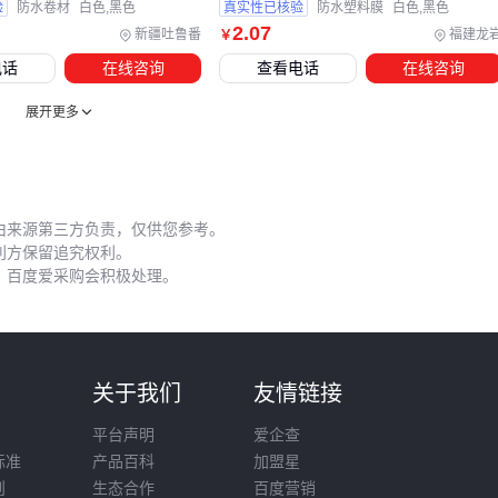
验
防水卷材
白色,黑色
真实性已核验
防水塑料膜
白色,黑色
贴标环节同样存在适配风险。化工包装常需标识危险品信息，
2
.07
新疆吐鲁番
福建龙
￥
普通
贴标机
的胶水在低温或潮湿环境下易脱落。选择具有防
电话
在线咨询
查看电话
在线咨询
脱落胶槽和预热功能的工业贴标机，能确保标签在运输全程保
展开更多
持清晰。
五、化工包装系统哪些日常维护最易被忽视？
中石化包装袋的实际使用寿命往往取决于日常使用细节。潮湿
由来源第三方负责，仅供您参考。
环境存放会加速防静电涂层失效，建议搭配
防潮纸
和
干燥剂
利方保留追究权利。
使用。装载时需严格遵循承重标识，超载可能导致吨包袋接
，百度爱采购会积极处理。
缝处应力集中开裂。
定期检查三个关键部位能提前发现隐患：
则
关于我们
友情链接
热封边沿：查看是否有分层或龟裂
吊带接口：检查编织密度是否均匀
平台声明
爱企查
防静电层：用表面电阻测试仪每月检测
标准
产品百科
加盟星
则
生态合作
百度营销