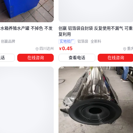
能有限
防静电编织袋：通过添加导电纤维实现防静电功能，适合包
装易燃易爆物料
接水箱养殖水产罐 不掉色 不发
创嬴 铝箔袋自封袋 反复使用不漏气 可重
定制吨包袋：承重能力强，适合大批量原料运输，但需要根
复利用
据具体物料特性定制防腐蚀涂层
创嬴品牌
实地验厂
铝箔袋
全新料
0
.45
四川达州
重
￥
选择时不能只看材质名称，同种材质因生产工艺不同性能差异
电话
在线咨询
查看电话
在线咨询
可能很大，需索要具体性能参数。
三、如何验证供应商宣称的包装袋性能？
选择中石化包装袋供应商时，不能仅凭产品描述或价格做决
定，需要建立系统的验证机制。防静电性能、耐腐蚀等级等关
键参数必须通过实际测试确认，尤其是化工场景对包装袋的特
殊要求。
有效的供应商评估应包含三个核心环节：