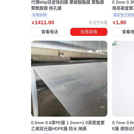
代理it4ip径迹蚀刻膜 聚碳酸酯膜 聚酯膜
0.2mm 0.
聚酰胺膜 核孔膜
南高密度聚
实地验商
真实性已核
1411
.00
1
.90
辽宁大连
￥
￥
查看电话
在线咨询
查看
0.5mm 0.6厚PE膜 1.2mm+1.0高密度聚
0.7mm 0.
乙烯双光面HDPE膜 防水 隔离
E膜 德旭