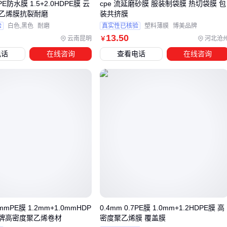
3PE防水膜 1.5+2.0HDPE膜 云
cpe 流延磨砂膜 服装制袋膜 热切袋膜 包
乙烯膜抗裂耐磨
装共挤膜
四、包装袋与封口设备的兼容性问题如何避免？
验
白色,黑色
耐磨
真实性已核验
塑料薄膜
博美品牌
13
.50
采购中石化包装袋后，许多用户常忽略封口设备与袋材的匹配
云南昆明
河北沧
￥
问题。不同材质的包装袋对热封温度、压力和时间的要求差异
电话
在线咨询
查看电话
在线咨询
明显，例如PE袋需要中低温长时间封合，而防静电编织袋则要
求快速高温密封。
若使用不兼容的
封口机
，轻则导致密封不牢，重则可能损坏
包装袋的防静电涂层或耐腐蚀层。
在选择配套设备时，建议按以下维度验证兼容性：
热封条
材质：铝合金热封条更适合化工包装的耐腐蚀要求
温度调节范围：需覆盖所用包装袋材质的熔融区间
压力均匀性：避免局部压力不足导致的虚封问题
便携式气动打包机
虽操作灵活，但连续作业稳定性不如全自
6mmPE膜 1.2mm+1.0mmHDP
0.4mm 0.7PE膜 1.0mm+1.2HDPE膜 高
达牌高密度聚乙烯卷材
密度聚乙烯膜 覆盖膜
动设备，需根据日均包装量权衡。