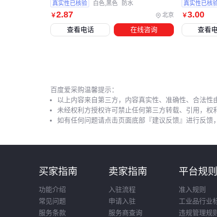
真实性已核验
白色,黑色
防水
真实性已核
2
.87
3
.00
北京
￥
￥
查看电话
在线咨询
查看
百度爱采购温馨提示：
以上内容来自第三方，内容真实性、准确性、合法性
未经权利方授权许可禁止任何第三方转载、引用，权
如有任何问题请点击页面底部『建议反馈』进行反馈
买家指南
卖家指南
平台规
功能介绍
入驻流程
准入规则
常见问题
申请入驻
工业品行业
服务条款
服务商查询
违规管理规