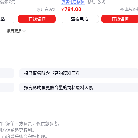
五、如何避免加工过程中的蛋氨酸损耗？
新能源公司
真实性已核验
移动
款式
784
.00
广东深圳
山东济
￥
高蛋氨酸原料对加工环境敏感，操作时需特别注意粉尘控制。
电话
在线咨询
查看电话
在线咨询
饲料粉尘不仅造成原料浪费，其中的蛋白质微粒在高温环境下
更易发生美拉德反应，导致蛋氨酸利用率下降。投料口安装局
展开更多
部抽风装置，或操作人员佩戴
防粉尘N95口罩
，能有效减少
这类损耗。
实际配方调整时，建议先通过
小型饲料混料机
进行小批量试
验。尤其当混合豆粕与鱼粉等高蛋白原料时，两者的最佳混合
探寻蛋氨酸含量高的饲料原料
时长可能相差较大——鱼粉过度搅拌易产生静电吸附，而豆粕
需要更长时间才能均匀分散。
探究影响蛋氨酸含量的饲料原料因素
季节性因素常被忽视：夏季高温时，建议将饲料混合工序安排
在早晚低温时段进行；梅雨季节可在饲料储存桶内放置
双乙酸
钠防霉剂
，既能抑制霉菌生长又不会与蛋氨酸发生反应。定
期用
饲料水分仪
检测原料含水量，超过安全阈值需优先使
由来源第三方负责，仅供您参考。
利方保留追究权利。
用。
，百度爱采购会积极处理。