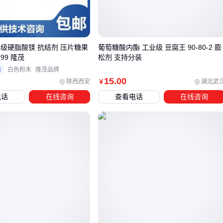
禽类需要更多游离态蛋氨酸
反刍动物能利用部分结合态蛋氨酸 原料的氨基酸释放特性应
与养殖品种匹配。
品级硬脂酸镁 抗结剂 压片糖果
葡萄糖酸内酯 工业级 豆腐王 90-80-2 膨
99 隆茂
松剂 支持分装
建议优先选择有明确产地追溯和加工工艺说明的原料，这类产
验
白色粉末
隆茂品牌
15
.00
品虽然单价可能略高，但实际饲喂效果和综合成本往往更优。
陕西西安
湖北武
￥
电话
在线咨询
查看电话
在线咨询
三、天然原料与添加剂如何搭配更经济？
当饲料配方对蛋氨酸有较高需求时，天然高蛋白原料与合成添
加剂各有适用场景。血粉、鱼粉等动物性原料的蛋氨酸生物利
用率较高，但价格波动明显；豆粕等植物性原料成本稳定，但
需注意氨基酸平衡问题。
膨化血粉的蛋白含量可达80%，适合水产饲料等对动物蛋白需
求明确的场景，但需配合抗氧化剂防止储存期间蛋氨酸降解。
豆粕作为常规植物蛋白源，可通过与
赖氨酸饲料添加剂
组合