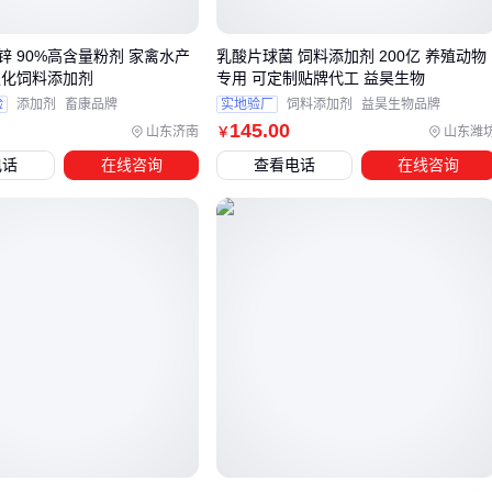
使用来弥补蛋氨酸相对不足的缺陷。
对于集约化养殖场，直接添加
饲料级蛋氨酸
能精准控制含
锌 90%高含量粉剂 家禽水产
乳酸片球菌 饲料添加剂 200亿 养殖动物
强化饲料添加剂
专用 可定制贴牌代工 益昊生物
量，但长期使用需考虑适口性影响。中小养殖户更推荐采用天
验
添加剂
畜康品牌
实地验厂
饲料添加剂
益昊生物品牌
然原料为主、添加剂为辅的阶梯方案：
145
.00
山东济南
山东潍
￥
基础配方使用豆粕+血粉组合
电话
在线咨询
查看电话
在线咨询
生长关键期补充
蛋氨酸添加剂
高温季节增加
复合氨基酸饲料
提升整体利用率
选择时建议先核算单位蛋白成本，再测试不同原料组合的采食
量表现。动物性原料要注意新鲜度和加工工艺，闪蒸干燥血粉
比传统晾晒法的蛋氨酸保留率更稳定。
四、高蛋氨酸原料处理需要哪些关键设备支持？
采购高蛋氨酸原料后，实际饲喂效果往往受加工环节影响。普
通混合设备可能因搅拌不均匀导致蛋氨酸分布差异，而高温粉
碎工艺则可能破坏氨基酸结构。