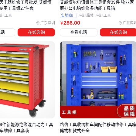
居电器维修工具批发 艾威博
艾威博尔电讯维修工具组套39件 物业家
专用工具组27件套
庭办公电脑维修多功能工具箱
关键配套应聚焦两点：一是能实现温和处理的
饲料混合机
，
电讯工具
实地验厂
电讯维修
电讯工具
确保原料充分混合的同时避免局部过热；二是带温控功能的粉
286
.00
广东深圳
广东深
￥
碎机，防止高速摩擦升温导致蛋氨酸降解。
电话
在线咨询
查看电话
在线咨询
对于中小规模养殖场，
卧式饲料混合机
比立式机型更适合处
理高蛋白原料——其双轴设计能减少混合死角，配合调速功能
可针对不同原料调整搅拌强度。若需同时处理多种原料组合，
带称重模块的
饲料预混料混合机
更能精准控制配比。
储存环节同样影响蛋氨酸保留率。普通编织袋易受潮结块，建
议改用带密封盖的
饲料储存桶
，其PE材质能阻隔紫外线且耐
酸碱腐蚀。存放时注意：
避免与强氧化性添加剂同仓储存
堆叠高度不超过桶身承重标识
定期检查螺旋盖密封条是否老化
18件新能源绝缘混合动力工具
路信工具收纳柜车间配件移动维修工具
汽车维修工具套装
储物柜款式齐全