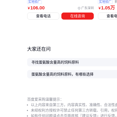
实地验厂
实地验厂
106
.00
1
.05
万
广东深圳
￥
￥
查看电话
在线咨询
查看
大家还在问
寻找蛋氨酸含量高的饲料原料
蛋氨酸含量高的饲料原料，有哪些选择
百度爱采购温馨提示：
以上内容来自第三方，内容真实性、准确性、合法性
未经权利方授权许可禁止任何第三方转载、引用，权
如有任何问题请点击页面底部『建议反馈』进行反馈