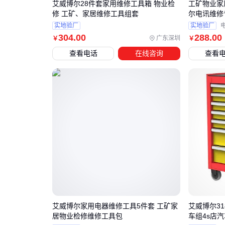
艾威博尔28件套家用维修工具箱 物业检
工矿物业家
修 工矿、家居维修工具组套
尔电讯维修
实地验厂
实地验厂
304
.00
288
.00
广东深圳
￥
￥
查看电话
在线咨询
查看
艾威博尔家用电器维修工具5件套 工矿家
艾威博尔3
居物业检修维修工具包
车组4s店