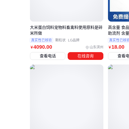
大米蛋白饲料宠物料畜禽料使用原料是碎
高含量 食
米所做
助流剂 含量
真实性已核验
颗粒状
LG品牌
真实性已核
4090
.00
18
.00
山东滨州
￥
￥
查看电话
在线咨询
查看