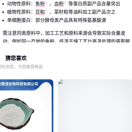
动物性原料：
鱼粉
、
血粉
等蛋白质副产品含量突出
植物性原料：
豆粕
、菜籽粕等油料加工副产品次之
单细胞蛋白：部分酵母类产品具有特殊氨基酸谱
需注意同类原料中，加工工艺和原料来源会导致实际含量波
动。例如同一产地的鱼粉，低温干燥工艺比高温处理的蛋氨酸
保留率更高。
猜您喜欢
判断原料适用性时，不能仅比较理论含量数值，还需结合养殖
您的浏览，为您推荐商品
对象的消化吸收特点。幼龄动物对鱼粉的利用率通常高于植物
性原料。
二、为什么同样标注高蛋氨酸的原料效果差异大？
原料检测报告中的蛋氨酸含量多在理想条件下测定，实际运输
储存中的氧化、高温潮湿环境会导致活性成分降解。密封包装
的原料比散装货的稳定性更有保障。
不同动物的蛋氨酸需求形态也有差异：