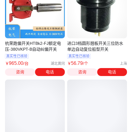
杭荣跑偏开关HTBk2-FJ额定电
进口3档圆形翘板开关三位防水
压-380VKPT-B自动纠偏开关
单边自动复位船型开关
真实性已核验
真实性已核验
965
.00
56
.79
￥
/台
￥
/个
湖北黄冈
上海
咨询
电话
咨询
电话