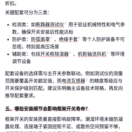
折扣。
关键配套可分为三类：
检测类：如
断路器测试仪
用于验证机械特性和电气参
数，确保开关安装后性能达标
防护类：
防弧面罩
、
绝缘手套
等个人防护装备不可
忽视，特别是高压场景
辅助类：包括
开关柜除湿器
、
机柜轴流风机
等环境
调节设备
配套设备的选择需与主开关参数联动。例如测试仪的测量
范围要覆盖开关额定值，而
电流互感器
的精度等级应与
开关保护级别匹配。建议先明确主设备技术规格，再反向
推导配套要求。
五、哪些安装细节会影响框架开关寿命？
框架开关的安装质量直接影响故障率。潮湿环境未做防凝
露处理、连接端子紧固扭矩不足、或散热空间预留不够，