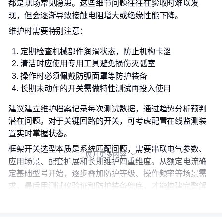
都是现场常见隐患。这些细节问题往往在验收时难以发
现，但会逐渐导致接触电阻增大或绝缘性能下降。
维护时需要特别注意：
定期检查机械部件润滑状态，防止机构卡涩
清洁时应使用专用工具避免损伤灭弧室
操作时必须佩戴防弧面罩等防护装备
长期未动作的开关需做特性测试再投入使用
建议建立维护档案记录每次测试数据，通过趋势分析预判
潜在问题。对于关键回路的开关，可考虑配置在线监测装
置实时掌握状态。
框架开关选型本质是系统匹配问题，需要串联电气参数、
展开更多内容

应用场景、配套扩展和长期维护四重维度。从额定电流确
定基础型号开始，逐步叠加防护等级、操作频率等场景需
求，最后用测试仪验证和防护装备兜底，才能构建完整解
决方案。