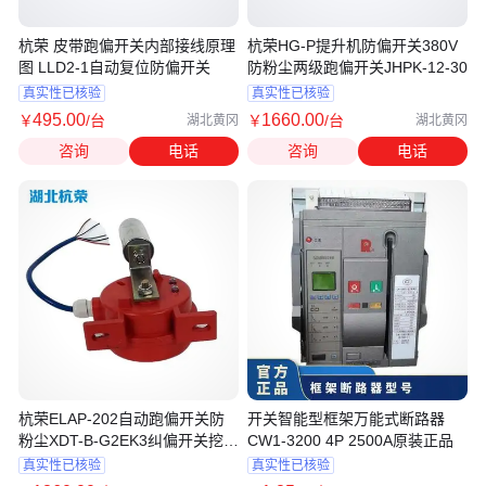
杭荣 皮带跑偏开关内部接线原理
杭荣HG-P提升机防偏开关380V
图 LLD2-1自动复位防偏开关
防粉尘两级跑偏开关JHPK-12-30
真实性已核验
真实性已核验
495
.00
1660
.00
￥
/台
￥
/台
湖北黄冈
湖北黄冈
咨询
电话
咨询
电话
杭荣ELAP-202自动跑偏开关防
开关智能型框架万能式断路器
粉尘XDT-B-G2EK3纠偏开关挖掘
CW1-3200 4P 2500A原装正品
机用
真实性已核验
真实性已核验