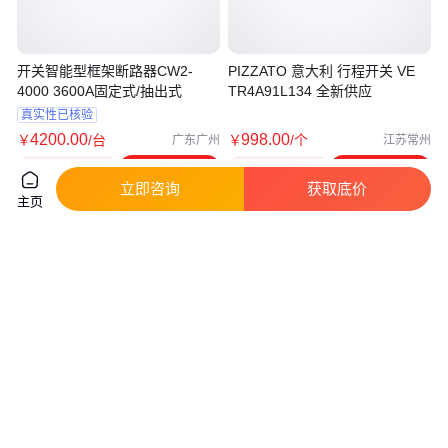
开关智能型框架断路器CW2-
PIZZATO 意大利 行程开关 VE
4000 3600A固定式/抽出式
TR4A91L134 全新供应
真实性已核验
4200
.00
998
.00
￥
/台
￥
/个
广东广州
江苏常州
咨询
电话
咨询
电话
立即咨询
获取底价
主页
ST 14 2Ö 10m CSA 开关
ST 14 S 2Ö 5m CSA 开关