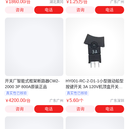
1860
.00
1
.25
￥
/台
￥
万
/台
湖北黄冈
广东广州
咨询
电话
咨询
电话
开关厂智能式框架断路器CW2-
HY001-RC-2-D1-1小型拨动船型
2000 3P 800A原装正品
按键开关 3A 120V机顶盒开关翘
板开关
真实性已核验
真实性已核验
4200
.00
5
.60
￥
/台
￥
/个
广东广州
广东深圳
咨询
电话
咨询
电话